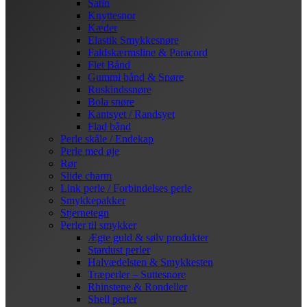
Satin
Knyttesnor
Kæder
Elastik Smykkesnøre
Faldskærmsline & Paracord
Flet Bånd
Gummi bånd & Snøre
Ruskindssnøre
Bola snøre
Kantsyet / Randsyet
Flad bånd
Perle skåle / Endekap
Perle med øje
Rør
Slide charm
Link perle / Forbindelses perle
Smykkepakker
Stjernetegn
Perler til smykker
Ægte guld & sølv produkter
Stardust perler
Halvædelsten & Smykkesten
Træperler – Suttesnore
Rhinstene & Rondeller
Shell perler