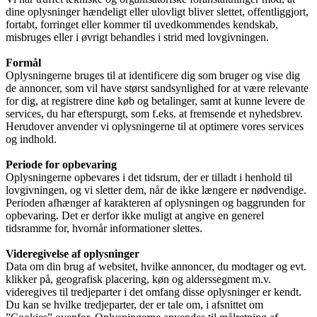
dine oplysninger hændeligt eller ulovligt bliver slettet, offentliggjort,
fortabt, forringet eller kommer til uvedkommendes kendskab,
misbruges eller i øvrigt behandles i strid med lovgivningen.
Formål
Oplysningerne bruges til at identificere dig som bruger og vise dig
de annoncer, som vil have størst sandsynlighed for at være relevante
for dig, at registrere dine køb og betalinger, samt at kunne levere de
services, du har efterspurgt, som f.eks. at fremsende et nyhedsbrev.
Herudover anvender vi oplysningerne til at optimere vores services
og indhold.
Periode for opbevaring
Oplysningerne opbevares i det tidsrum, der er tilladt i henhold til
lovgivningen, og vi sletter dem, når de ikke længere er nødvendige.
Perioden afhænger af karakteren af oplysningen og baggrunden for
opbevaring. Det er derfor ikke muligt at angive en generel
tidsramme for, hvornår informationer slettes.
Videregivelse af oplysninger
Data om din brug af websitet, hvilke annoncer, du modtager og evt.
klikker på, geografisk placering, køn og alderssegment m.v.
videregives til tredjeparter i det omfang disse oplysninger er kendt.
Du kan se hvilke tredjeparter, der er tale om, i afsnittet om