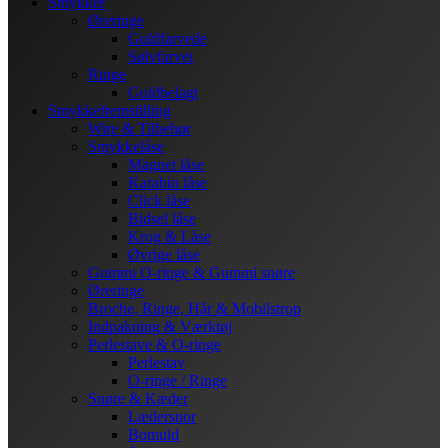
Smykker
Øreringe
Guldfarvede
Sølvfarvet
Ringe
Guldbelagt
Smykkefremstilling
Wire & Tilbehør
Smykkelåse
Magnet låse
Karabin låse
Click låse
Bidsel låse
Krog & Låse
Øvrige låse
Gummi O-ringe & Gummi snøre
Øreringe
Broche, Ringe, Hår & Mobilstrop
Indpakning & Værktøj
Perlestave & O-ringe
Perlestav
O-ringe / Ringe
Snøre & Kæder
Lædersnor
Bomuld