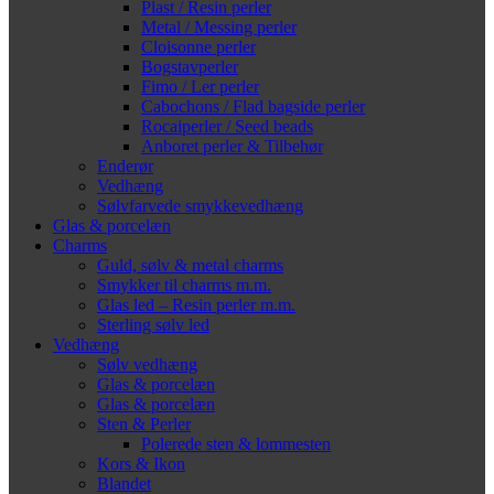
Plast / Resin perler
Metal / Messing perler
Cloisonne perler
Bogstavperler
Fimo / Ler perler
Cabochons / Flad bagside perler
Rocaiperler / Seed beads
Anboret perler & Tilbehør
Enderør
Vedhæng
Sølvfarvede smykkevedhæng
Glas & porcelæn
Charms
Guld, sølv & metal charms
Smykker til charms m.m.
Glas led – Resin perler m.m.
Sterling sølv led
Vedhæng
Sølv vedhæng
Glas & porcelæn
Glas & porcelæn
Sten & Perler
Polerede sten & lommesten
Kors & Ikon
Blandet