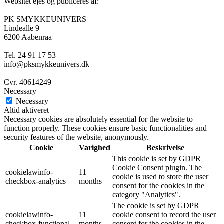
Websitet ejes og publiceres af:
PK SMYKKEUNIVERS
Lindealle 9
6200 Aabenraa
Tel. 24 91 17 53
info@pksmykkeunivers.dk
Cvr. 40614249
Necessary
Necessary
Altid aktiveret
Necessary cookies are absolutely essential for the website to
function properly. These cookies ensure basic functionalities and
security features of the website, anonymously.
Cookie
Varighed
Beskrivelse
This cookie is set by GDPR
Cookie Consent plugin. The
cookielawinfo-
11
cookie is used to store the user
checkbox-analytics
months
consent for the cookies in the
category "Analytics".
The cookie is set by GDPR
cookielawinfo-
11
cookie consent to record the user
checkbox-functional
months
consent for the cookies in the