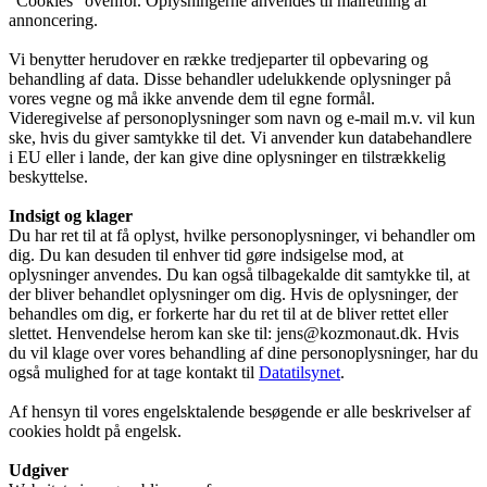
”Cookies” ovenfor. Oplysningerne anvendes til målretning af
annoncering.
Vi benytter herudover en række tredjeparter til opbevaring og
behandling af data. Disse behandler udelukkende oplysninger på
vores vegne og må ikke anvende dem til egne formål.
Videregivelse af personoplysninger som navn og e-mail m.v. vil kun
ske, hvis du giver samtykke til det. Vi anvender kun databehandlere
i EU eller i lande, der kan give dine oplysninger en tilstrækkelig
beskyttelse.
Indsigt og klager
Du har ret til at få oplyst, hvilke personoplysninger, vi behandler om
dig. Du kan desuden til enhver tid gøre indsigelse mod, at
oplysninger anvendes. Du kan også tilbagekalde dit samtykke til, at
der bliver behandlet oplysninger om dig. Hvis de oplysninger, der
behandles om dig, er forkerte har du ret til at de bliver rettet eller
slettet. Henvendelse herom kan ske til: jens@kozmonaut.dk. Hvis
du vil klage over vores behandling af dine personoplysninger, har du
også mulighed for at tage kontakt til
Datatilsynet
.
Af hensyn til vores engelsktalende besøgende er alle beskrivelser af
cookies holdt på engelsk.
Udgiver