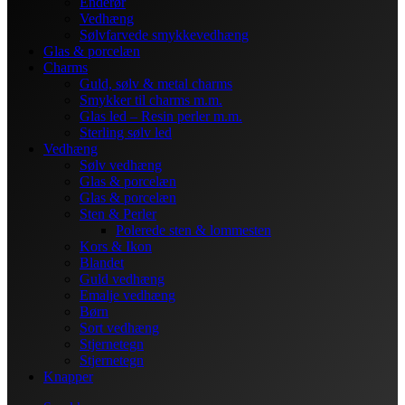
Enderør
Vedhæng
Sølvfarvede smykkevedhæng
Glas & porcelæn
Charms
Guld, sølv & metal charms
Smykker til charms m.m.
Glas led – Resin perler m.m.
Sterling sølv led
Vedhæng
Sølv vedhæng
Glas & porcelæn
Glas & porcelæn
Sten & Perler
Polerede sten & lommesten
Kors & Ikon
Blandet
Guld vedhæng
Emalje vedhæng
Børn
Sort vedhæng
Stjernetegn
Stjernetegn
Knapper