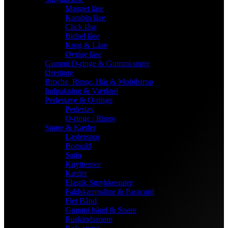
Magnet låse
Karabin låse
Click låse
Bidsel låse
Krog & Låse
Øvrige låse
Gummi O-ringe & Gummi snøre
Øreringe
Broche, Ringe, Hår & Mobilstrop
Indpakning & Værktøj
Perlestave & O-ringe
Perlestav
O-ringe / Ringe
Snøre & Kæder
Lædersnor
Bomuld
Satin
Knyttesnor
Kæder
Elastik Smykkesnøre
Faldskærmsline & Paracord
Flet Bånd
Gummi bånd & Snøre
Ruskindssnøre