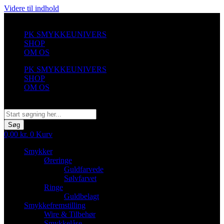
Videre til indhold
PK SMYKKEUNIVERS
SHOP
OM OS
PK SMYKKEUNIVERS
SHOP
OM OS
Søg
Søg
0,00
kr.
0
Kurv
Smykker
Øreringe
Guldfarvede
Sølvfarvet
Ringe
Guldbelagt
Smykkefremstilling
Wire & Tilbehør
Smykkelåse