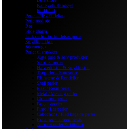
Bola snøre
Kantsyet / Randsyet
Flad bånd
Perle skåle / Endekap
Perle med øje
Rør
Slide charm
Link perle / Forbindelses perle
Smykkepakker
Stjernetegn
Perler til smykker
Ægte guld & sølv produkter
Stardust perler
Halvædelsten & Smykkesten
Træperler – Suttesnore
Rhinstene & Rondeller
Shell perler
Plast / Resin perler
Metal / Messing perler
Cloisonne perler
Bogstavperler
Fimo / Ler perler
Cabochons / Flad bagside perler
Rocaiperler / Seed beads
Anboret perler & Tilbehør