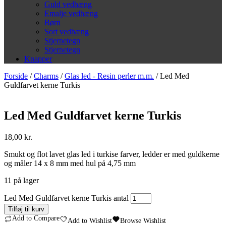
Guld vedhæng
Emalje vedhæng
Børn
Sort vedhæng
Stjernetegn
Stjernetegn
Knapper
Forside
/
Charms
/
Glas led - Resin perler m.m.
/ Led Med
Guldfarvet kerne Turkis
Led Med Guldfarvet kerne Turkis
18,00
kr.
Smukt og flot lavet glas led i turkise farver, ledder er med guldkerne
og måler 14 x 8 mm med hul på 4,75 mm
11 på lager
Led Med Guldfarvet kerne Turkis antal
Tilføj til kurv
Add to Compare
Add to Wishlist
Browse Wishlist