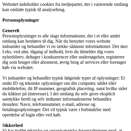
Websitet indeholder cookies fra tredjeparter, der i varierende omfang
kan omfatte typisk til analysebrug.
Personoplysninger
Generelt
Personoplysninger er alle slags informationer, der i et eller andet
omfang kan henføres til dig. Når du benytter vores website
indsamler og behandler vi en række sådanne informationer. Det sker
f.eks. ved alm. tilgang af indhold, hvis du tilmelder dig vores
nyhedsbrev, deltager i konkurrencer eller undersøgelser, registrerer
dig som bruger eller abonnent, øvrig brug af services eller foretager
køb via websitet.
Vi indsamler og behandler typisk følgende typer af oplysninger: Et
unikt ID og tekniske oplysninger om din computer, tablet eller
mobiltelefon, dit IP-nummer, geografisk placering, samt hvilke sider
du klikker på (interesser). I det omfang du selv giver eksplicit
samtykke hertil og selv indtaster informationerne behandles
desuden: Navn, telefonnummer, e-mail, adresse og
betalingsoplysninger. Det vil typisk være i forbindelse med
oprettelse af login eller ved køb.
Sikkerhed
Vi har truffet tekniske og organisatoriske foranstaltninger mod, at