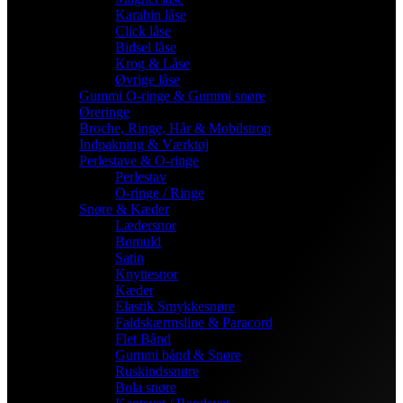
Karabin låse
Click låse
Bidsel låse
Krog & Låse
Øvrige låse
Gummi O-ringe & Gummi snøre
Øreringe
Broche, Ringe, Hår & Mobilstrop
Indpakning & Værktøj
Perlestave & O-ringe
Perlestav
O-ringe / Ringe
Snøre & Kæder
Lædersnor
Bomuld
Satin
Knyttesnor
Kæder
Elastik Smykkesnøre
Faldskærmsline & Paracord
Flet Bånd
Gummi bånd & Snøre
Ruskindssnøre
Bola snøre