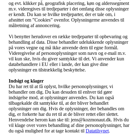
og evt. klikker på, geografisk placering, køn og alderssegment
m.v. videregives til tredjeparter i det omfang disse oplysninger
er kendt. Du kan se hvilke tredjeparter, der er tale om, i
afsnittet om ”Cookies” ovenfor. Oplysningerne anvendes til
målretning af annoncering.
Vi benytter herudover en række tredjeparter til opbevaring og
behandling af data. Disse behandler udelukkende oplysninger
på vores vegne og må ikke anvende dem til egne formål.
Videregivelse af personoplysninger som navn og e-mail m.v.
vil kun ske, hvis du giver samtykke til det. Vi anvender kun
databehandlere i EU eller i lande, der kan give dine
oplysninger en tilstrækkelig beskyttelse.
Indsigt og klager
Du har ret til at få oplyst, hvilke personoplysninger, vi
behandler om dig. Du kan desuden til enhver tid gøre
indsigelse mod, at oplysninger anvendes. Du kan også
tilbagekalde dit samtykke til, at der bliver behandlet
oplysninger om dig. Hvis de oplysninger, der behandles om
dig, er forkerte har du ret til at de bliver rettet eller slettet.
Henvendelse herom kan ske til: jens@kozmonaut.dk. Hvis du
vil klage over vores behandling af dine personoplysninger, har
du også mulighed for at tage kontakt til
Datatilsynet
.