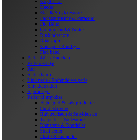
Knyttesnor
Kæder
Elastik Smykkesnøre
Faldskærmsline & Paracord
Flet Bånd
Gummi bånd & Snøre
Ruskindssnøre
Bola snøre
Kantsyet / Randsyet
Flad bånd
Perle skåle / Endekap
Perle med øje
Rør
Slide charm
Link perle / Forbindelses perle
Smykkepakker
Stjernetegn
Perler til smykker
Ægte guld & sølv produkter
Stardust perler
Halvædelsten & Smykkesten
Træperler – Suttesnore
Rhinstene & Rondeller
Shell perler
Plast / Resin perler