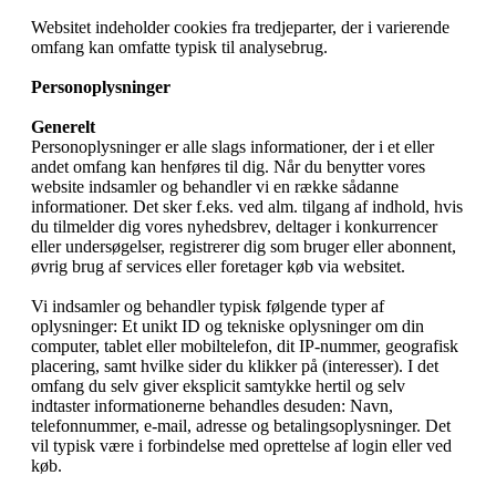
Websitet indeholder cookies fra tredjeparter, der i varierende
omfang kan omfatte typisk til analysebrug.
Personoplysninger
Generelt
Personoplysninger er alle slags informationer, der i et eller
andet omfang kan henføres til dig. Når du benytter vores
website indsamler og behandler vi en række sådanne
informationer. Det sker f.eks. ved alm. tilgang af indhold, hvis
du tilmelder dig vores nyhedsbrev, deltager i konkurrencer
eller undersøgelser, registrerer dig som bruger eller abonnent,
øvrig brug af services eller foretager køb via websitet.
Vi indsamler og behandler typisk følgende typer af
oplysninger: Et unikt ID og tekniske oplysninger om din
computer, tablet eller mobiltelefon, dit IP-nummer, geografisk
placering, samt hvilke sider du klikker på (interesser). I det
omfang du selv giver eksplicit samtykke hertil og selv
indtaster informationerne behandles desuden: Navn,
telefonnummer, e-mail, adresse og betalingsoplysninger. Det
vil typisk være i forbindelse med oprettelse af login eller ved
køb.