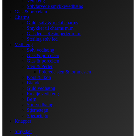
Vedhæng
Sølvfarvede smykkevedhæng
Glas & porcelæn
Charms
Guld, sølv & metal charms
Smykker til charms m.m.
Glas led – Resin perler m.m.
Sterling sølv led
Vedhæng
Sølv vedhæng
Glas & porcelæn
Glas & porcelæn
Sten & Perler
Polerede sten & lommesten
Kors & Ikon
Blandet
Guld vedhæng
Emalje vedhæng
Børn
Sort vedhæng
Stjernetegn
Stjernetegn
Knapper
Smykker