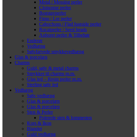
Metal / Messing perler
Cloisonne perler
Bogstavperler
Fimo / Ler perler
Cabochons / Flad bagside perler
Rocaiperler / Seed beads
Anboret perler & Tilbehør
Enderør
Vedhæng
Sølvfarvede smykkevedhæng
Glas & porcelæn
Charms
Guld, sølv & metal charms
Smykker til charms m.m.
Glas led – Resin perler m.m.
Sterling sølv led
Vedhæng
Sølv vedhæng
Glas & porcelæn
Glas & porcelæn
Sten & Perler
Polerede sten & lommesten
Kors & Ikon
Blandet
Guld vedhæng