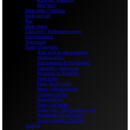
Kantsyet / Randsyet
Flad bånd
Perle skåle / Endekap
Perle med øje
Rør
Slide charm
Link perle / Forbindelses perle
Smykkepakker
Stjernetegn
Perler til smykker
Ægte guld & sølv produkter
Stardust perler
Halvædelsten & Smykkesten
Træperler – Suttesnore
Rhinstene & Rondeller
Shell perler
Plast / Resin perler
Metal / Messing perler
Cloisonne perler
Bogstavperler
Fimo / Ler perler
Cabochons / Flad bagside perler
Rocaiperler / Seed beads
Anboret perler & Tilbehør
Enderør