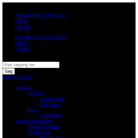
Videre
til
PK SMYKKEUNIVERS
indhold
SHOP
OM OS
PK SMYKKEUNIVERS
SHOP
OM OS
Søg
Søg
0,00
kr.
0
Kurv
Smykker
Øreringe
Guldfarvede
Sølvfarvet
Ringe
Guldbelagt
Smykkefremstilling
Wire & Tilbehør
Smykkelåse
Magnet låse