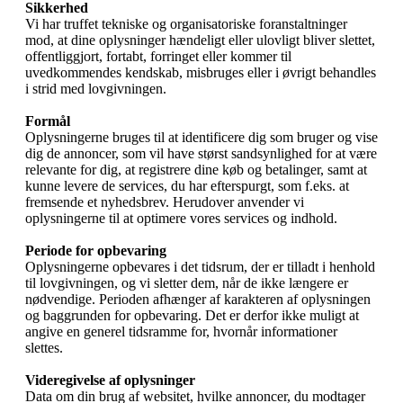
Sikkerhed
Vi har truffet tekniske og organisatoriske foranstaltninger
mod, at dine oplysninger hændeligt eller ulovligt bliver slettet,
offentliggjort, fortabt, forringet eller kommer til
uvedkommendes kendskab, misbruges eller i øvrigt behandles
i strid med lovgivningen.
Formål
Oplysningerne bruges til at identificere dig som bruger og vise
dig de annoncer, som vil have størst sandsynlighed for at være
relevante for dig, at registrere dine køb og betalinger, samt at
kunne levere de services, du har efterspurgt, som f.eks. at
fremsende et nyhedsbrev. Herudover anvender vi
oplysningerne til at optimere vores services og indhold.
Periode for opbevaring
Oplysningerne opbevares i det tidsrum, der er tilladt i henhold
til lovgivningen, og vi sletter dem, når de ikke længere er
nødvendige. Perioden afhænger af karakteren af oplysningen
og baggrunden for opbevaring. Det er derfor ikke muligt at
angive en generel tidsramme for, hvornår informationer
slettes.
Videregivelse af oplysninger
Data om din brug af websitet, hvilke annoncer, du modtager