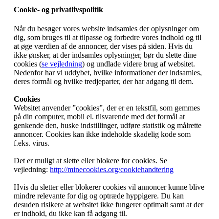
Cookie- og privatlivspolitik
Når du besøger vores website indsamles der oplysninger om
dig, som bruges til at tilpasse og forbedre vores indhold og til
at øge værdien af de annoncer, der vises på siden. Hvis du
ikke ønsker, at der indsamles oplysninger, bør du slette dine
cookies (
se vejledning
) og undlade videre brug af websitet.
Nedenfor har vi uddybet, hvilke informationer der indsamles,
deres formål og hvilke tredjeparter, der har adgang til dem.
Cookies
Websitet anvender ”cookies”, der er en tekstfil, som gemmes
på din computer, mobil el. tilsvarende med det formål at
genkende den, huske indstillinger, udføre statistik og målrette
annoncer. Cookies kan ikke indeholde skadelig kode som
f.eks. virus.
Det er muligt at slette eller blokere for cookies. Se
vejledning:
http://minecookies.org/cookiehandtering
Hvis du sletter eller blokerer cookies vil annoncer kunne blive
mindre relevante for dig og optræde hyppigere. Du kan
desuden risikere at websitet ikke fungerer optimalt samt at der
er indhold, du ikke kan få adgang til.