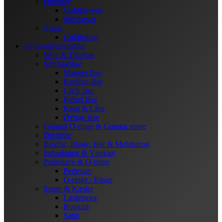
Øreringe
Guldfarvede
Sølvfarvet
Ringe
Guldbelagt
Smykkefremstilling
Wire & Tilbehør
Smykkelåse
Magnet låse
Karabin låse
Click låse
Bidsel låse
Krog & Låse
Øvrige låse
Gummi O-ringe & Gummi snøre
Øreringe
Broche, Ringe, Hår & Mobilstrop
Indpakning & Værktøj
Perlestave & O-ringe
Perlestav
O-ringe / Ringe
Snøre & Kæder
Lædersnor
Bomuld
Satin