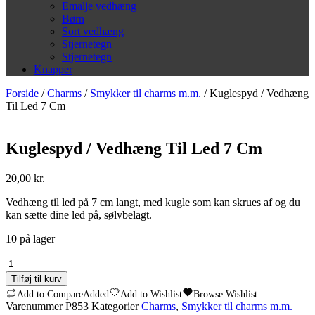
Emalje vedhæng
Børn
Sort vedhæng
Stjernetegn
Stjernetegn
Knapper
Forside
/
Charms
/
Smykker til charms m.m.
/ Kuglespyd / Vedhæng
Til Led 7 Cm
Kuglespyd / Vedhæng Til Led 7 Cm
20,00
kr.
Vedhæng til led på 7 cm langt, med kugle som kan skrues af og du
kan sætte dine led på, sølvbelagt.
10 på lager
Kuglespyd
/
Tilføj til kurv
Vedhæng
Add to Compare
Added
Add to Wishlist
Browse Wishlist
Til
Varenummer
P853
Kategorier
Charms
,
Smykker til charms m.m.
Led