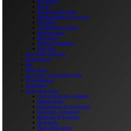
Knyttesnor
Kæder
Elastik Smykkesnøre
Faldskærmsline & Paracord
Flet Bånd
Gummi bånd & Snøre
Ruskindssnøre
Bola snøre
Kantsyet / Randsyet
Flad bånd
Perle skåle / Endekap
Perle med øje
Rør
Slide charm
Link perle / Forbindelses perle
Smykkepakker
Stjernetegn
Perler til smykker
Ægte guld & sølv produkter
Stardust perler
Halvædelsten & Smykkesten
Træperler – Suttesnore
Rhinstene & Rondeller
Shell perler
Plast / Resin perler