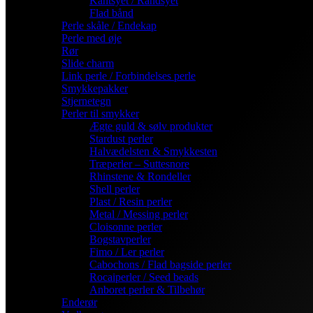
Kantsyet / Randsyet
Flad bånd
Perle skåle / Endekap
Perle med øje
Rør
Slide charm
Link perle / Forbindelses perle
Smykkepakker
Stjernetegn
Perler til smykker
Ægte guld & sølv produkter
Stardust perler
Halvædelsten & Smykkesten
Træperler – Suttesnore
Rhinstene & Rondeller
Shell perler
Plast / Resin perler
Metal / Messing perler
Cloisonne perler
Bogstavperler
Fimo / Ler perler
Cabochons / Flad bagside perler
Rocaiperler / Seed beads
Anboret perler & Tilbehør
Enderør