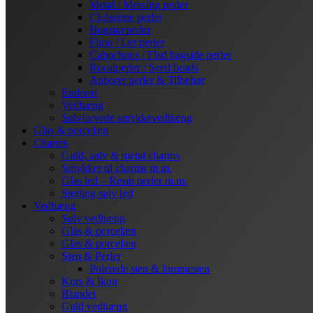
Metal / Messing perler
Cloisonne perler
Bogstavperler
Fimo / Ler perler
Cabochons / Flad bagside perler
Rocaiperler / Seed beads
Anboret perler & Tilbehør
Enderør
Vedhæng
Sølvfarvede smykkevedhæng
Glas & porcelæn
Charms
Guld, sølv & metal charms
Smykker til charms m.m.
Glas led – Resin perler m.m.
Sterling sølv led
Vedhæng
Sølv vedhæng
Glas & porcelæn
Glas & porcelæn
Sten & Perler
Polerede sten & lommesten
Kors & Ikon
Blandet
Guld vedhæng