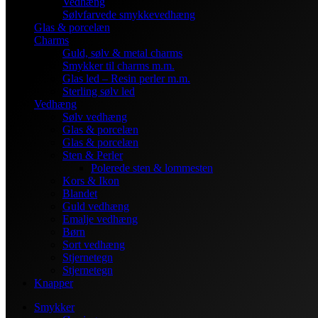
Vedhæng
Sølvfarvede smykkevedhæng
Glas & porcelæn
Charms
Guld, sølv & metal charms
Smykker til charms m.m.
Glas led – Resin perler m.m.
Sterling sølv led
Vedhæng
Sølv vedhæng
Glas & porcelæn
Glas & porcelæn
Sten & Perler
Polerede sten & lommesten
Kors & Ikon
Blandet
Guld vedhæng
Emalje vedhæng
Børn
Sort vedhæng
Stjernetegn
Stjernetegn
Knapper
Smykker