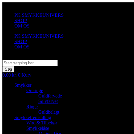
Videre
til
PK SMYKKEUNIVERS
indhold
SHOP
OM OS
PK SMYKKEUNIVERS
SHOP
OM OS
Søg
Søg
0,00
kr.
0
Kurv
Smykker
Øreringe
Guldfarvede
Sølvfarvet
Ringe
Guldbelagt
Smykkefremstilling
Wire & Tilbehør
Smykkelåse
Magnet låse