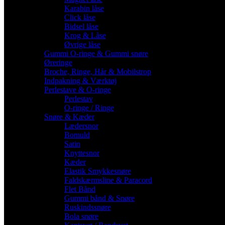
Karabin låse
Click låse
Bidsel låse
Krog & Låse
Øvrige låse
Gummi O-ringe & Gummi snøre
Øreringe
Broche, Ringe, Hår & Mobilstrop
Indpakning & Værktøj
Perlestave & O-ringe
Perlestav
O-ringe / Ringe
Snøre & Kæder
Lædersnor
Bomuld
Satin
Knyttesnor
Kæder
Elastik Smykkesnøre
Faldskærmsline & Paracord
Flet Bånd
Gummi bånd & Snøre
Ruskindssnøre
Bola snøre