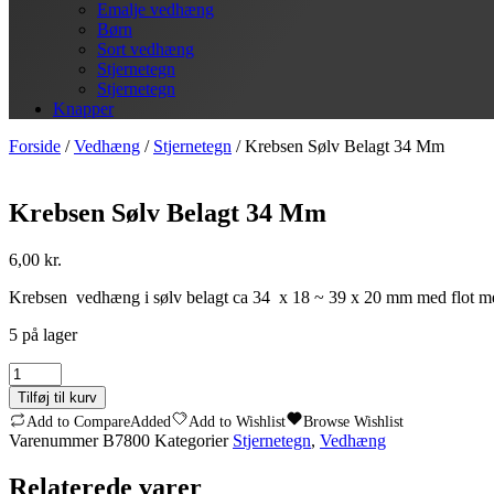
Emalje vedhæng
Børn
Sort vedhæng
Stjernetegn
Stjernetegn
Knapper
Forside
/
Vedhæng
/
Stjernetegn
/ Krebsen Sølv Belagt 34 Mm
Krebsen Sølv Belagt 34 Mm
6,00
kr.
Krebsen vedhæng i sølv belagt ca 34 x 18 ~ 39 x 20 mm med flot m
5 på lager
Krebsen
Sølv
Tilføj til kurv
Belagt
Add to Compare
Added
Add to Wishlist
Browse Wishlist
34
Varenummer
B7800
Kategorier
Stjernetegn
,
Vedhæng
Mm
antal
Relaterede varer