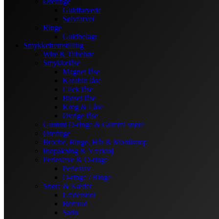
Øreringe
Guldfarvede
Sølvfarvet
Ringe
Guldbelagt
Smykkefremstilling
Wire & Tilbehør
Smykkelåse
Magnet låse
Karabin låse
Click låse
Bidsel låse
Krog & Låse
Øvrige låse
Gummi O-ringe & Gummi snøre
Øreringe
Broche, Ringe, Hår & Mobilstrop
Indpakning & Værktøj
Perlestave & O-ringe
Perlestav
O-ringe / Ringe
Snøre & Kæder
Lædersnor
Bomuld
Satin