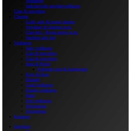
Vedhæng
Sølvfarvede smykkevedhæng
Glas & porcelæn
Charms
Guld, sølv & metal charms
Smykker til charms m.m.
Glas led – Resin perler m.m.
Sterling sølv led
Vedhæng
Sølv vedhæng
Glas & porcelæn
Glas & porcelæn
Sten & Perler
Polerede sten & lommesten
Kors & Ikon
Blandet
Guld vedhæng
Emalje vedhæng
Børn
Sort vedhæng
Stjernetegn
Stjernetegn
Knapper
Smykker