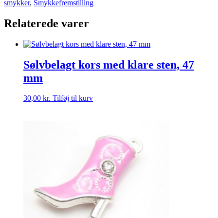
smykker
,
Smykkefremstilling
2
Stk
Relaterede varer
antal
Sølvbelagt kors med klare sten, 47
mm
30,00
kr.
Tilføj til kurv