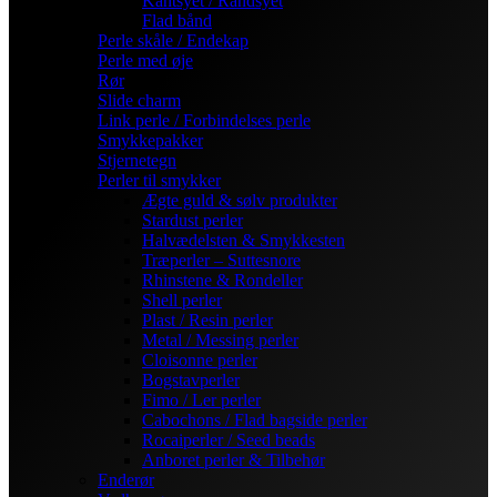
Kantsyet / Randsyet
Flad bånd
Perle skåle / Endekap
Perle med øje
Rør
Slide charm
Link perle / Forbindelses perle
Smykkepakker
Stjernetegn
Perler til smykker
Ægte guld & sølv produkter
Stardust perler
Halvædelsten & Smykkesten
Træperler – Suttesnore
Rhinstene & Rondeller
Shell perler
Plast / Resin perler
Metal / Messing perler
Cloisonne perler
Bogstavperler
Fimo / Ler perler
Cabochons / Flad bagside perler
Rocaiperler / Seed beads
Anboret perler & Tilbehør
Enderør