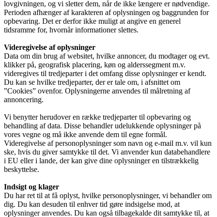
lovgivningen, og vi sletter dem, når de ikke længere er nødvendige.
Perioden afhænger af karakteren af oplysningen og baggrunden for
opbevaring. Det er derfor ikke muligt at angive en generel
tidsramme for, hvornår informationer slettes.
Videregivelse af oplysninger
Data om din brug af websitet, hvilke annoncer, du modtager og evt.
klikker på, geografisk placering, køn og alderssegment m.v.
videregives til tredjeparter i det omfang disse oplysninger er kendt.
Du kan se hvilke tredjeparter, der er tale om, i afsnittet om
”Cookies” ovenfor. Oplysningerne anvendes til målretning af
annoncering.
Vi benytter herudover en række tredjeparter til opbevaring og
behandling af data. Disse behandler udelukkende oplysninger på
vores vegne og må ikke anvende dem til egne formål.
Videregivelse af personoplysninger som navn og e-mail m.v. vil kun
ske, hvis du giver samtykke til det. Vi anvender kun databehandlere
i EU eller i lande, der kan give dine oplysninger en tilstrækkelig
beskyttelse.
Indsigt og klager
Du har ret til at få oplyst, hvilke personoplysninger, vi behandler om
dig. Du kan desuden til enhver tid gøre indsigelse mod, at
oplysninger anvendes. Du kan også tilbagekalde dit samtykke til, at