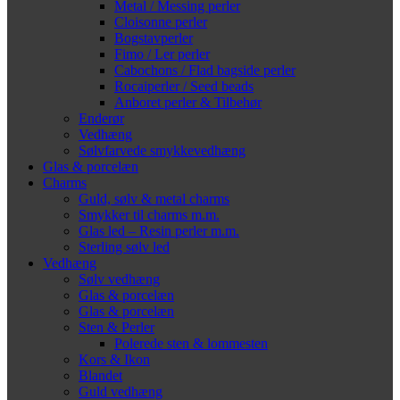
Metal / Messing perler
Cloisonne perler
Bogstavperler
Fimo / Ler perler
Cabochons / Flad bagside perler
Rocaiperler / Seed beads
Anboret perler & Tilbehør
Enderør
Vedhæng
Sølvfarvede smykkevedhæng
Glas & porcelæn
Charms
Guld, sølv & metal charms
Smykker til charms m.m.
Glas led – Resin perler m.m.
Sterling sølv led
Vedhæng
Sølv vedhæng
Glas & porcelæn
Glas & porcelæn
Sten & Perler
Polerede sten & lommesten
Kors & Ikon
Blandet
Guld vedhæng