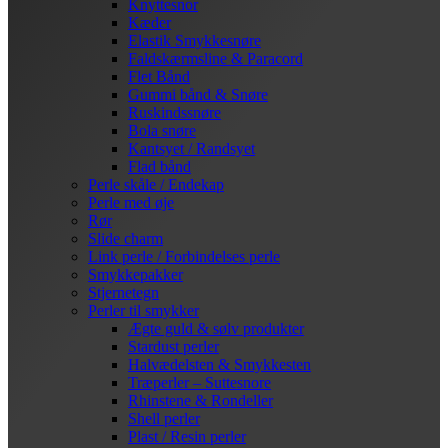
Knyttesnor
Kæder
Elastik Smykkesnøre
Faldskærmsline & Paracord
Flet Bånd
Gummi bånd & Snøre
Ruskindssnøre
Bola snøre
Kantsyet / Randsyet
Flad bånd
Perle skåle / Endekap
Perle med øje
Rør
Slide charm
Link perle / Forbindelses perle
Smykkepakker
Stjernetegn
Perler til smykker
Ægte guld & sølv produkter
Stardust perler
Halvædelsten & Smykkesten
Træperler – Suttesnore
Rhinstene & Rondeller
Shell perler
Plast / Resin perler