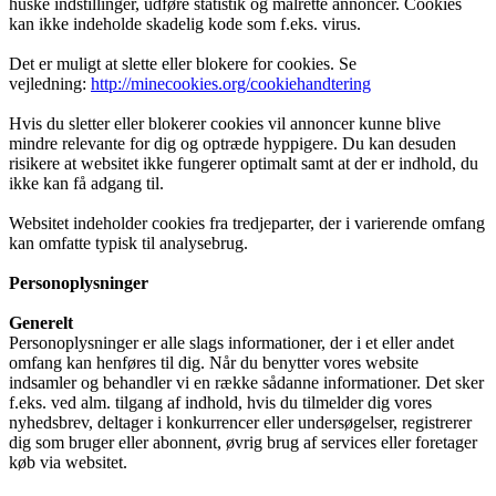
huske indstillinger, udføre statistik og målrette annoncer. Cookies
kan ikke indeholde skadelig kode som f.eks. virus.
Det er muligt at slette eller blokere for cookies. Se
vejledning:
http://minecookies.org/cookiehandtering
Hvis du sletter eller blokerer cookies vil annoncer kunne blive
mindre relevante for dig og optræde hyppigere. Du kan desuden
risikere at websitet ikke fungerer optimalt samt at der er indhold, du
ikke kan få adgang til.
Websitet indeholder cookies fra tredjeparter, der i varierende omfang
kan omfatte typisk til analysebrug.
Personoplysninger
Generelt
Personoplysninger er alle slags informationer, der i et eller andet
omfang kan henføres til dig. Når du benytter vores website
indsamler og behandler vi en række sådanne informationer. Det sker
f.eks. ved alm. tilgang af indhold, hvis du tilmelder dig vores
nyhedsbrev, deltager i konkurrencer eller undersøgelser, registrerer
dig som bruger eller abonnent, øvrig brug af services eller foretager
køb via websitet.