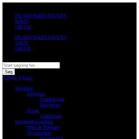
Videre
til
PK SMYKKEUNIVERS
indhold
SHOP
OM OS
PK SMYKKEUNIVERS
SHOP
OM OS
Søg
Søg
0,00
kr.
0
Kurv
Smykker
Øreringe
Guldfarvede
Sølvfarvet
Ringe
Guldbelagt
Smykkefremstilling
Wire & Tilbehør
Smykkelåse
Magnet låse