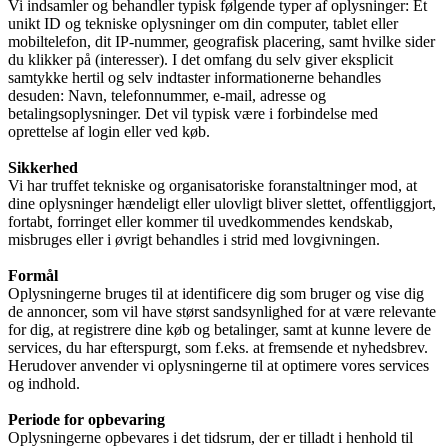
Vi indsamler og behandler typisk følgende typer af oplysninger: Et
unikt ID og tekniske oplysninger om din computer, tablet eller
mobiltelefon, dit IP-nummer, geografisk placering, samt hvilke sider
du klikker på (interesser). I det omfang du selv giver eksplicit
samtykke hertil og selv indtaster informationerne behandles
desuden: Navn, telefonnummer, e-mail, adresse og
betalingsoplysninger. Det vil typisk være i forbindelse med
oprettelse af login eller ved køb.
Sikkerhed
Vi har truffet tekniske og organisatoriske foranstaltninger mod, at
dine oplysninger hændeligt eller ulovligt bliver slettet, offentliggjort,
fortabt, forringet eller kommer til uvedkommendes kendskab,
misbruges eller i øvrigt behandles i strid med lovgivningen.
Formål
Oplysningerne bruges til at identificere dig som bruger og vise dig
de annoncer, som vil have størst sandsynlighed for at være relevante
for dig, at registrere dine køb og betalinger, samt at kunne levere de
services, du har efterspurgt, som f.eks. at fremsende et nyhedsbrev.
Herudover anvender vi oplysningerne til at optimere vores services
og indhold.
Periode for opbevaring
Oplysningerne opbevares i det tidsrum, der er tilladt i henhold til