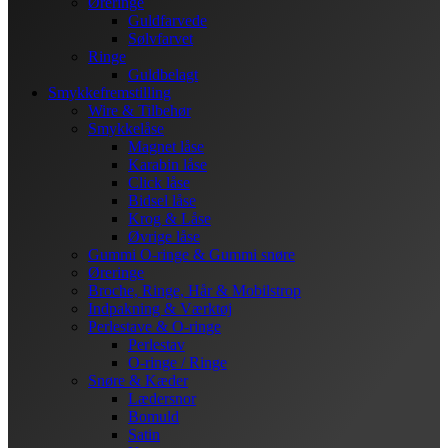
Øreringe
Guldfarvede
Sølvfarvet
Ringe
Guldbelagt
Smykkefremstilling
Wire & Tilbehør
Smykkelåse
Magnet låse
Karabin låse
Click låse
Bidsel låse
Krog & Låse
Øvrige låse
Gummi O-ringe & Gummi snøre
Øreringe
Broche, Ringe, Hår & Mobilstrop
Indpakning & Værktøj
Perlestave & O-ringe
Perlestav
O-ringe / Ringe
Snøre & Kæder
Lædersnor
Bomuld
Satin