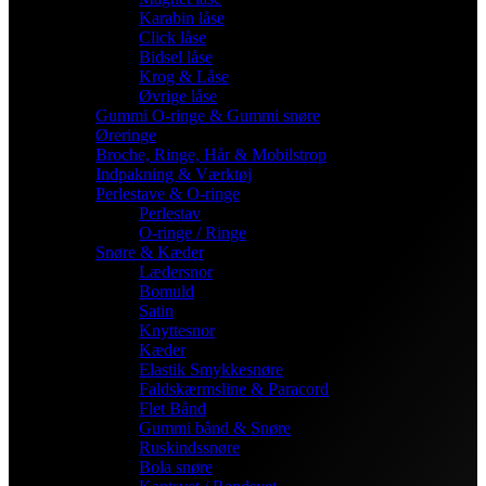
Karabin låse
Click låse
Bidsel låse
Krog & Låse
Øvrige låse
Gummi O-ringe & Gummi snøre
Øreringe
Broche, Ringe, Hår & Mobilstrop
Indpakning & Værktøj
Perlestave & O-ringe
Perlestav
O-ringe / Ringe
Snøre & Kæder
Lædersnor
Bomuld
Satin
Knyttesnor
Kæder
Elastik Smykkesnøre
Faldskærmsline & Paracord
Flet Bånd
Gummi bånd & Snøre
Ruskindssnøre
Bola snøre