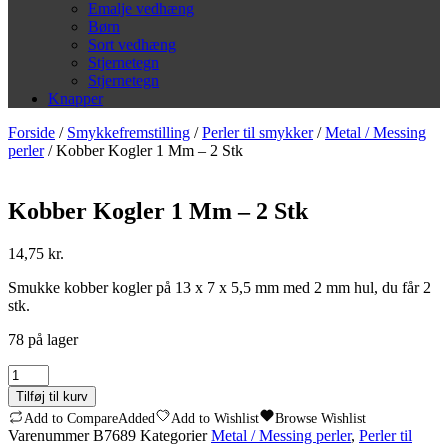
Emalje vedhæng
Børn
Sort vedhæng
Stjernetegn
Stjernetegn
Knapper
Forside
/
Smykkefremstilling
/
Perler til smykker
/
Metal / Messing
perler
/ Kobber Kogler 1 Mm – 2 Stk
Kobber Kogler 1 Mm – 2 Stk
14,75
kr.
Smukke kobber kogler på 13 x 7 x 5,5 mm med 2 mm hul, du får 2
stk.
78 på lager
Kobber
Kogler
Tilføj til kurv
1
Add to Compare
Added
Add to Wishlist
Browse Wishlist
Mm
Varenummer
B7689
Kategorier
Metal / Messing perler
,
Perler til
-