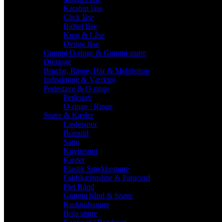
Karabin låse
Click låse
Bidsel låse
Krog & Låse
Øvrige låse
Gummi O-ringe & Gummi snøre
Øreringe
Broche, Ringe, Hår & Mobilstrop
Indpakning & Værktøj
Perlestave & O-ringe
Perlestav
O-ringe / Ringe
Snøre & Kæder
Lædersnor
Bomuld
Satin
Knyttesnor
Kæder
Elastik Smykkesnøre
Faldskærmsline & Paracord
Flet Bånd
Gummi bånd & Snøre
Ruskindssnøre
Bola snøre