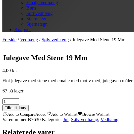
Emalje vedhæng
Børn
Sort vedhæng
Stjernetegn
Stjernetegn
Knapper
Forside
/
Vedhæng
/
Sølv vedhæng
/ Julegave Med Stene 19 Mm
Julegave Med Stene 19 Mm
4,00
kr.
Flot julegave med stene med emalje med motiv med, julegaven måler 
67 på lager
Julegave
Med
Tilføj til kurv
Stene
Add to Compare
Added
Add to Wishlist
Browse Wishlist
19
Varenummer
B7630
Kategorier
Jul
,
Sølv vedhæng
,
Vedhæng
Mm
antal
Relaterede varer