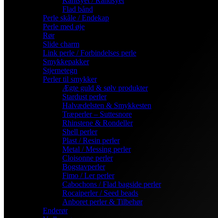
Kantsyet / Randsyet
Flad bånd
Perle skåle / Endekap
Perle med øje
Rør
Slide charm
Link perle / Forbindelses perle
Smykkepakker
Stjernetegn
Perler til smykker
Ægte guld & sølv produkter
Stardust perler
Halvædelsten & Smykkesten
Træperler – Suttesnore
Rhinstene & Rondeller
Shell perler
Plast / Resin perler
Metal / Messing perler
Cloisonne perler
Bogstavperler
Fimo / Ler perler
Cabochons / Flad bagside perler
Rocaiperler / Seed beads
Anboret perler & Tilbehør
Enderør