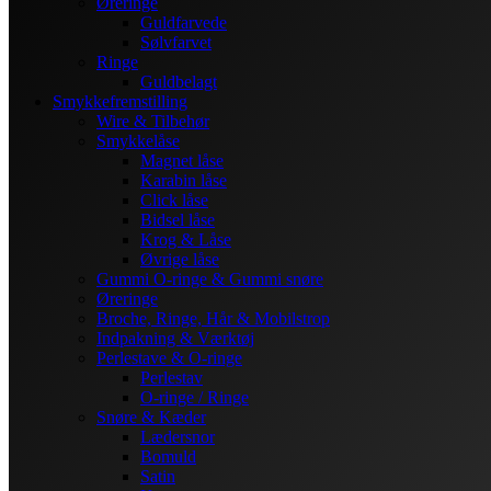
Øreringe
Guldfarvede
Sølvfarvet
Ringe
Guldbelagt
Smykkefremstilling
Wire & Tilbehør
Smykkelåse
Magnet låse
Karabin låse
Click låse
Bidsel låse
Krog & Låse
Øvrige låse
Gummi O-ringe & Gummi snøre
Øreringe
Broche, Ringe, Hår & Mobilstrop
Indpakning & Værktøj
Perlestave & O-ringe
Perlestav
O-ringe / Ringe
Snøre & Kæder
Lædersnor
Bomuld
Satin