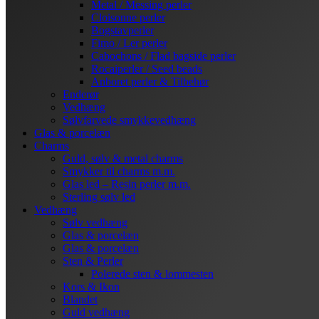
Metal / Messing perler
Cloisonne perler
Bogstavperler
Fimo / Ler perler
Cabochons / Flad bagside perler
Rocaiperler / Seed beads
Anboret perler & Tilbehør
Enderør
Vedhæng
Sølvfarvede smykkevedhæng
Glas & porcelæn
Charms
Guld, sølv & metal charms
Smykker til charms m.m.
Glas led – Resin perler m.m.
Sterling sølv led
Vedhæng
Sølv vedhæng
Glas & porcelæn
Glas & porcelæn
Sten & Perler
Polerede sten & lommesten
Kors & Ikon
Blandet
Guld vedhæng