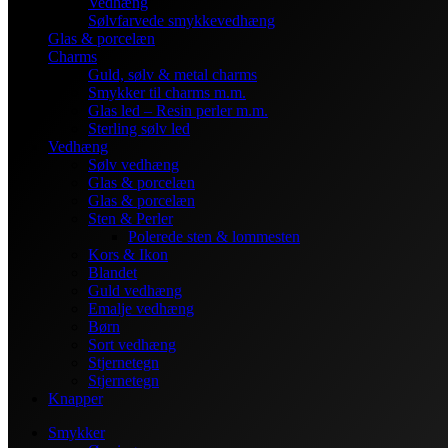
Vedhæng
Sølvfarvede smykkevedhæng
Glas & porcelæn
Charms
Guld, sølv & metal charms
Smykker til charms m.m.
Glas led – Resin perler m.m.
Sterling sølv led
Vedhæng
Sølv vedhæng
Glas & porcelæn
Glas & porcelæn
Sten & Perler
Polerede sten & lommesten
Kors & Ikon
Blandet
Guld vedhæng
Emalje vedhæng
Børn
Sort vedhæng
Stjernetegn
Stjernetegn
Knapper
Smykker