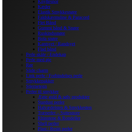
Knyttesnor
Kæder
Elastik Smykkesnøre
Faldskærmsline & Paracord
Flet Bånd
Gummi bånd & Snøre
Ruskindssnøre
Bola snøre
Kantsyet / Randsyet
Flad bånd
Perle skåle / Endekap
Perle med øje
Rør
Slide charm
Link perle / Forbindelses perle
Smykkepakker
Stjernetegn
Perler til smykker
Ægte guld & sølv produkter
Stardust perler
Halvædelsten & Smykkesten
Træperler – Suttesnore
Rhinstene & Rondeller
Shell perler
Plast / Resin perler