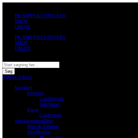
Videre
til
PK SMYKKEUNIVERS
indhold
SHOP
OM OS
PK SMYKKEUNIVERS
SHOP
OM OS
Søg
Søg
0,00
kr.
0
Kurv
Smykker
Øreringe
Guldfarvede
Sølvfarvet
Ringe
Guldbelagt
Smykkefremstilling
Wire & Tilbehør
Smykkelåse
Magnet låse