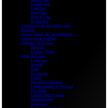
Karabin låse
Click låse
Bidsel låse
Krog & Låse
Øvrige låse
Gummi O-ringe & Gummi snøre
Øreringe
Broche, Ringe, Hår & Mobilstrop
Indpakning & Værktøj
Perlestave & O-ringe
Perlestav
O-ringe / Ringe
Snøre & Kæder
Lædersnor
Bomuld
Satin
Knyttesnor
Kæder
Elastik Smykkesnøre
Faldskærmsline & Paracord
Flet Bånd
Gummi bånd & Snøre
Ruskindssnøre
Bola snøre