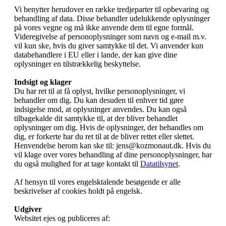
Vi benytter herudover en række tredjeparter til opbevaring og
behandling af data. Disse behandler udelukkende oplysninger
på vores vegne og må ikke anvende dem til egne formål.
Videregivelse af personoplysninger som navn og e-mail m.v.
vil kun ske, hvis du giver samtykke til det. Vi anvender kun
databehandlere i EU eller i lande, der kan give dine
oplysninger en tilstrækkelig beskyttelse.
Indsigt og klager
Du har ret til at få oplyst, hvilke personoplysninger, vi
behandler om dig. Du kan desuden til enhver tid gøre
indsigelse mod, at oplysninger anvendes. Du kan også
tilbagekalde dit samtykke til, at der bliver behandlet
oplysninger om dig. Hvis de oplysninger, der behandles om
dig, er forkerte har du ret til at de bliver rettet eller slettet.
Henvendelse herom kan ske til: jens@kozmonaut.dk. Hvis du
vil klage over vores behandling af dine personoplysninger, har
du også mulighed for at tage kontakt til
Datatilsynet
.
Af hensyn til vores engelsktalende besøgende er alle
beskrivelser af cookies holdt på engelsk.
Udgiver
Websitet ejes og publiceres af: