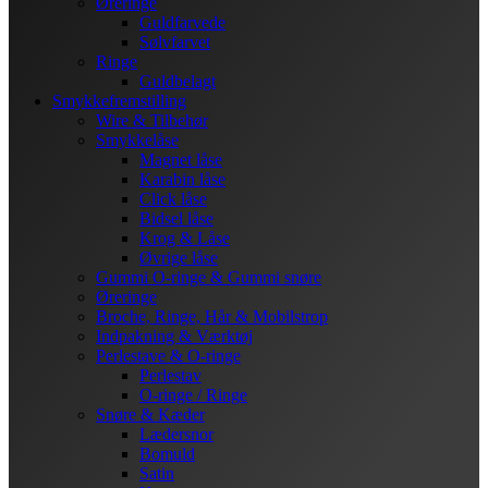
Øreringe
Guldfarvede
Sølvfarvet
Ringe
Guldbelagt
Smykkefremstilling
Wire & Tilbehør
Smykkelåse
Magnet låse
Karabin låse
Click låse
Bidsel låse
Krog & Låse
Øvrige låse
Gummi O-ringe & Gummi snøre
Øreringe
Broche, Ringe, Hår & Mobilstrop
Indpakning & Værktøj
Perlestave & O-ringe
Perlestav
O-ringe / Ringe
Snøre & Kæder
Lædersnor
Bomuld
Satin