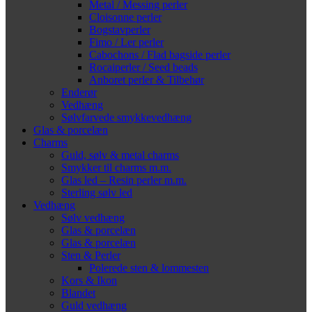
Metal / Messing perler
Cloisonne perler
Bogstavperler
Fimo / Ler perler
Cabochons / Flad bagside perler
Rocaiperler / Seed beads
Anboret perler & Tilbehør
Enderør
Vedhæng
Sølvfarvede smykkevedhæng
Glas & porcelæn
Charms
Guld, sølv & metal charms
Smykker til charms m.m.
Glas led – Resin perler m.m.
Sterling sølv led
Vedhæng
Sølv vedhæng
Glas & porcelæn
Glas & porcelæn
Sten & Perler
Polerede sten & lommesten
Kors & Ikon
Blandet
Guld vedhæng