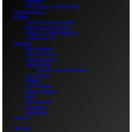
Vedhæng
Sølvfarvede smykkevedhæng
Glas & porcelæn
Charms
Guld, sølv & metal charms
Smykker til charms m.m.
Glas led – Resin perler m.m.
Sterling sølv led
Vedhæng
Sølv vedhæng
Glas & porcelæn
Glas & porcelæn
Sten & Perler
Polerede sten & lommesten
Kors & Ikon
Blandet
Guld vedhæng
Emalje vedhæng
Børn
Sort vedhæng
Stjernetegn
Stjernetegn
Knapper
Smykker