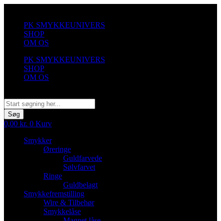
Videre
til
PK SMYKKEUNIVERS
indhold
SHOP
OM OS
PK SMYKKEUNIVERS
SHOP
OM OS
Søg
Søg
0,00
kr.
0
Kurv
Smykker
Øreringe
Guldfarvede
Sølvfarvet
Ringe
Guldbelagt
Smykkefremstilling
Wire & Tilbehør
Smykkelåse
Magnet låse