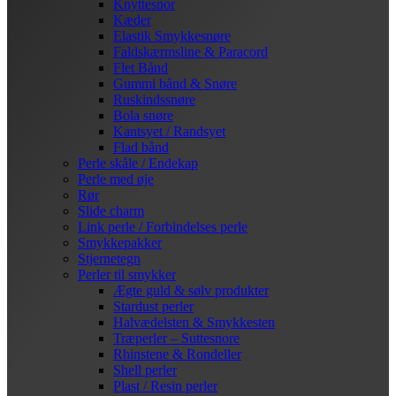
Knyttesnor
Kæder
Elastik Smykkesnøre
Faldskærmsline & Paracord
Flet Bånd
Gummi bånd & Snøre
Ruskindssnøre
Bola snøre
Kantsyet / Randsyet
Flad bånd
Perle skåle / Endekap
Perle med øje
Rør
Slide charm
Link perle / Forbindelses perle
Smykkepakker
Stjernetegn
Perler til smykker
Ægte guld & sølv produkter
Stardust perler
Halvædelsten & Smykkesten
Træperler – Suttesnore
Rhinstene & Rondeller
Shell perler
Plast / Resin perler