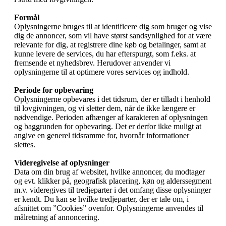
Formål
Oplysningerne bruges til at identificere dig som bruger og vise
dig de annoncer, som vil have størst sandsynlighed for at være
relevante for dig, at registrere dine køb og betalinger, samt at
kunne levere de services, du har efterspurgt, som f.eks. at
fremsende et nyhedsbrev. Herudover anvender vi
oplysningerne til at optimere vores services og indhold.
Periode for opbevaring
Oplysningerne opbevares i det tidsrum, der er tilladt i henhold
til lovgivningen, og vi sletter dem, når de ikke længere er
nødvendige. Perioden afhænger af karakteren af oplysningen
og baggrunden for opbevaring. Det er derfor ikke muligt at
angive en generel tidsramme for, hvornår informationer
slettes.
Videregivelse af oplysninger
Data om din brug af websitet, hvilke annoncer, du modtager
og evt. klikker på, geografisk placering, køn og alderssegment
m.v. videregives til tredjeparter i det omfang disse oplysninger
er kendt. Du kan se hvilke tredjeparter, der er tale om, i
afsnittet om ”Cookies” ovenfor. Oplysningerne anvendes til
målretning af annoncering.