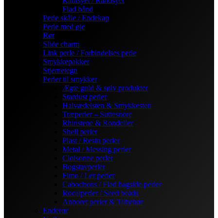
Kantsyet / Randsyet
Flad bånd
Perle skåle / Endekap
Perle med øje
Rør
Slide charm
Link perle / Forbindelses perle
Smykkepakker
Stjernetegn
Perler til smykker
Ægte guld & sølv produkter
Stardust perler
Halvædelsten & Smykkesten
Træperler – Suttesnore
Rhinstene & Rondeller
Shell perler
Plast / Resin perler
Metal / Messing perler
Cloisonne perler
Bogstavperler
Fimo / Ler perler
Cabochons / Flad bagside perler
Rocaiperler / Seed beads
Anboret perler & Tilbehør
Enderør