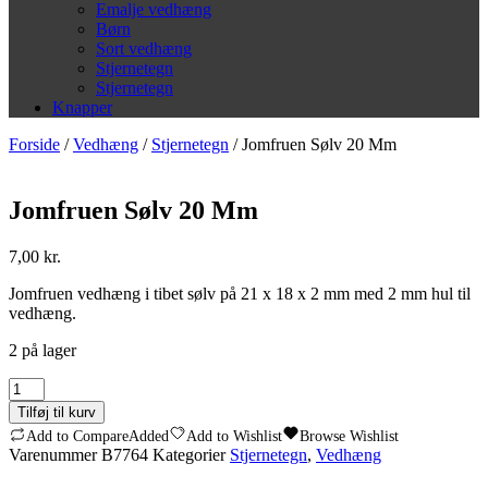
Emalje vedhæng
Børn
Sort vedhæng
Stjernetegn
Stjernetegn
Knapper
Forside
/
Vedhæng
/
Stjernetegn
/ Jomfruen Sølv 20 Mm
Jomfruen Sølv 20 Mm
7,00
kr.
Jomfruen vedhæng i tibet sølv på 21 x 18 x 2 mm med 2 mm hul til
vedhæng.
2 på lager
Jomfruen
Sølv
Tilføj til kurv
20
Add to Compare
Added
Add to Wishlist
Browse Wishlist
Mm
Varenummer
B7764
Kategorier
Stjernetegn
,
Vedhæng
antal