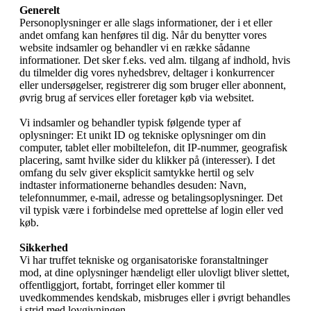
Generelt
Personoplysninger er alle slags informationer, der i et eller
andet omfang kan henføres til dig. Når du benytter vores
website indsamler og behandler vi en række sådanne
informationer. Det sker f.eks. ved alm. tilgang af indhold, hvis
du tilmelder dig vores nyhedsbrev, deltager i konkurrencer
eller undersøgelser, registrerer dig som bruger eller abonnent,
øvrig brug af services eller foretager køb via websitet.
Vi indsamler og behandler typisk følgende typer af
oplysninger: Et unikt ID og tekniske oplysninger om din
computer, tablet eller mobiltelefon, dit IP-nummer, geografisk
placering, samt hvilke sider du klikker på (interesser). I det
omfang du selv giver eksplicit samtykke hertil og selv
indtaster informationerne behandles desuden: Navn,
telefonnummer, e-mail, adresse og betalingsoplysninger. Det
vil typisk være i forbindelse med oprettelse af login eller ved
køb.
Sikkerhed
Vi har truffet tekniske og organisatoriske foranstaltninger
mod, at dine oplysninger hændeligt eller ulovligt bliver slettet,
offentliggjort, fortabt, forringet eller kommer til
uvedkommendes kendskab, misbruges eller i øvrigt behandles
i strid med lovgivningen.