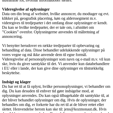
tidsramme for, hvornår informationer slettes.
Videregivelse af oplysninger
Data om din brug af websitet, hvilke annoncer, du modtager og evt.
klikker på, geografisk placering, køn og alderssegment m.v.
videregives til tredjeparter i det omfang disse oplysninger er kendt.
Du kan se hvilke tredjeparter, der er tale om, i afsnittet om
”Cookies” ovenfor. Oplysningerne anvendes til målretning af
annoncering.
Vi benytter herudover en række tredjeparter til opbevaring og
behandling af data. Disse behandler udelukkende oplysninger på
vores vegne og må ikke anvende dem til egne formål.
Videregivelse af personoplysninger som navn og e-mail m.v. vil kun
ske, hvis du giver samtykke til det. Vi anvender kun databehandlere
i EU eller i lande, der kan give dine oplysninger en tilstrækkelig
beskyttelse.
Indsigt og klager
Du har ret til at få oplyst, hvilke personoplysninger, vi behandler om
dig. Du kan desuden til enhver tid gøre indsigelse mod, at
oplysninger anvendes. Du kan også tilbagekalde dit samtykke til, at
der bliver behandlet oplysninger om dig. Hvis de oplysninger, der
behandles om dig, er forkerte har du ret til at de bliver rettet eller
slettet. Henvendelse herom kan ske til: jens@kozmonaut.dk. Hvis