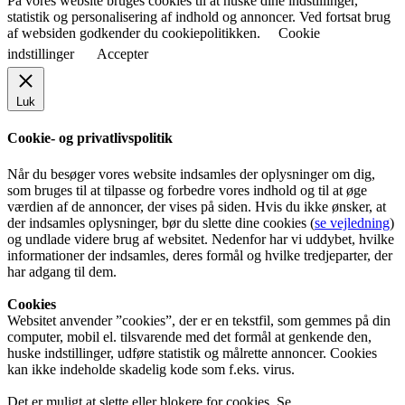
På vores website bruges cookies til at huske dine indstillinger,
statistik og personalisering af indhold og annoncer. Ved fortsat brug
af websiden godkender du cookiepolitikken.
Cookie
indstillinger
Accepter
Luk
Cookie- og privatlivspolitik
Når du besøger vores website indsamles der oplysninger om dig,
som bruges til at tilpasse og forbedre vores indhold og til at øge
værdien af de annoncer, der vises på siden. Hvis du ikke ønsker, at
der indsamles oplysninger, bør du slette dine cookies (
se vejledning
)
og undlade videre brug af websitet. Nedenfor har vi uddybet, hvilke
informationer der indsamles, deres formål og hvilke tredjeparter, der
har adgang til dem.
Cookies
Websitet anvender ”cookies”, der er en tekstfil, som gemmes på din
computer, mobil el. tilsvarende med det formål at genkende den,
huske indstillinger, udføre statistik og målrette annoncer. Cookies
kan ikke indeholde skadelig kode som f.eks. virus.
Det er muligt at slette eller blokere for cookies. Se