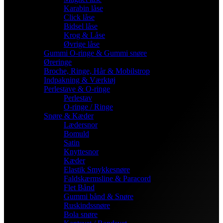
Karabin låse
Click låse
Bidsel låse
Krog & Låse
Øvrige låse
Gummi O-ringe & Gummi snøre
Øreringe
Broche, Ringe, Hår & Mobilstrop
Indpakning & Værktøj
Perlestave & O-ringe
Perlestav
O-ringe / Ringe
Snøre & Kæder
Lædersnor
Bomuld
Satin
Knyttesnor
Kæder
Elastik Smykkesnøre
Faldskærmsline & Paracord
Flet Bånd
Gummi bånd & Snøre
Ruskindssnøre
Bola snøre