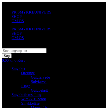
Videre
til
PK SMYKKEUNIVERS
indhold
SHOP
OM OS
PK SMYKKEUNIVERS
SHOP
OM OS
Søg
Søg
0,00
kr.
0
Kurv
Smykker
Øreringe
Guldfarvede
Sølvfarvet
Ringe
Guldbelagt
Smykkefremstilling
Wire & Tilbehør
Smykkelåse
Magnet låse