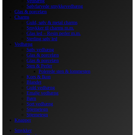
Vedhæng
Sølvfarvede smykkevedhæng
Glas & porcelæn
Charms
Guld, sølv & metal charms
Smykker til charms m.m.
Glas led – Resin perler m.m.
Sterling sølv led
Vedhæng
Sølv vedhæng
Glas & porcelæn
Glas & porcelæn
Sten & Perler
Polerede sten & lommesten
Kors & Ikon
Blandet
Guld vedhæng
Emalje vedhæng
Børn
Sort vedhæng
Stjernetegn
Stjernetegn
Knapper
Smykker