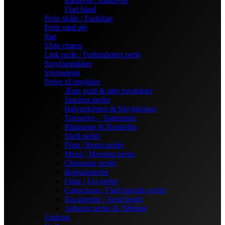
Kantsyet / Randsyet
Flad bånd
Perle skåle / Endekap
Perle med øje
Rør
Slide charm
Link perle / Forbindelses perle
Smykkepakker
Stjernetegn
Perler til smykker
Ægte guld & sølv produkter
Stardust perler
Halvædelsten & Smykkesten
Træperler – Suttesnore
Rhinstene & Rondeller
Shell perler
Plast / Resin perler
Metal / Messing perler
Cloisonne perler
Bogstavperler
Fimo / Ler perler
Cabochons / Flad bagside perler
Rocaiperler / Seed beads
Anboret perler & Tilbehør
Enderør