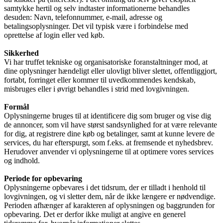
samtykke hertil og selv indtaster informationerne behandles
desuden: Navn, telefonnummer, e-mail, adresse og
betalingsoplysninger. Det vil typisk være i forbindelse med
oprettelse af login eller ved køb.
Sikkerhed
Vi har truffet tekniske og organisatoriske foranstaltninger mod, at
dine oplysninger hændeligt eller ulovligt bliver slettet, offentliggjort,
fortabt, forringet eller kommer til uvedkommendes kendskab,
misbruges eller i øvrigt behandles i strid med lovgivningen.
Formål
Oplysningerne bruges til at identificere dig som bruger og vise dig
de annoncer, som vil have størst sandsynlighed for at være relevante
for dig, at registrere dine køb og betalinger, samt at kunne levere de
services, du har efterspurgt, som f.eks. at fremsende et nyhedsbrev.
Herudover anvender vi oplysningerne til at optimere vores services
og indhold.
Periode for opbevaring
Oplysningerne opbevares i det tidsrum, der er tilladt i henhold til
lovgivningen, og vi sletter dem, når de ikke længere er nødvendige.
Perioden afhænger af karakteren af oplysningen og baggrunden for
opbevaring. Det er derfor ikke muligt at angive en generel