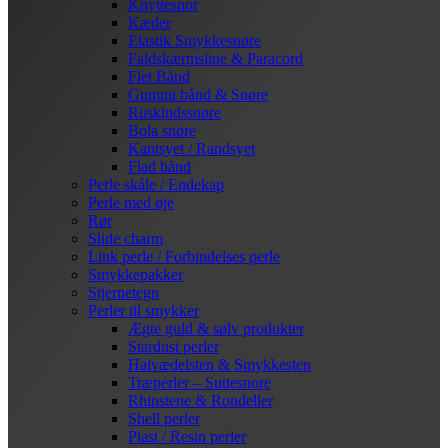
Knyttesnor
Kæder
Elastik Smykkesnøre
Faldskærmsline & Paracord
Flet Bånd
Gummi bånd & Snøre
Ruskindssnøre
Bola snøre
Kantsyet / Randsyet
Flad bånd
Perle skåle / Endekap
Perle med øje
Rør
Slide charm
Link perle / Forbindelses perle
Smykkepakker
Stjernetegn
Perler til smykker
Ægte guld & sølv produkter
Stardust perler
Halvædelsten & Smykkesten
Træperler – Suttesnore
Rhinstene & Rondeller
Shell perler
Plast / Resin perler