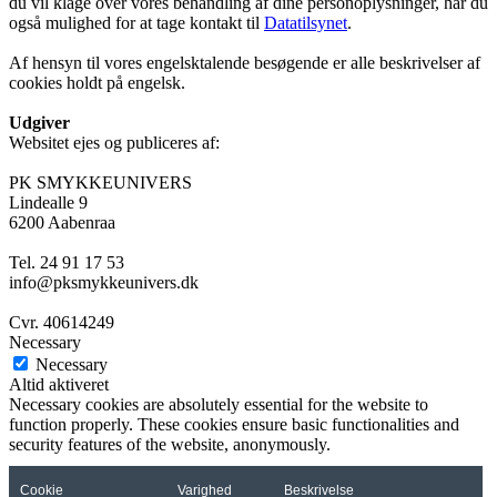
du vil klage over vores behandling af dine personoplysninger, har du
også mulighed for at tage kontakt til
Datatilsynet
.
Af hensyn til vores engelsktalende besøgende er alle beskrivelser af
cookies holdt på engelsk.
Udgiver
Websitet ejes og publiceres af:
PK SMYKKEUNIVERS
Lindealle 9
6200 Aabenraa
Tel. 24 91 17 53
info@pksmykkeunivers.dk
Cvr. 40614249
Necessary
Necessary
Altid aktiveret
Necessary cookies are absolutely essential for the website to
function properly. These cookies ensure basic functionalities and
security features of the website, anonymously.
Cookie
Varighed
Beskrivelse