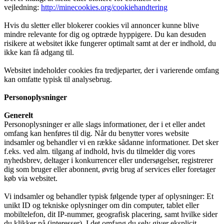
vejledning:
http://minecookies.org/cookiehandtering
Hvis du sletter eller blokerer cookies vil annoncer kunne blive
mindre relevante for dig og optræde hyppigere. Du kan desuden
risikere at websitet ikke fungerer optimalt samt at der er indhold, du
ikke kan få adgang til.
Websitet indeholder cookies fra tredjeparter, der i varierende omfang
kan omfatte typisk til analysebrug.
Personoplysninger
Generelt
Personoplysninger er alle slags informationer, der i et eller andet
omfang kan henføres til dig. Når du benytter vores website
indsamler og behandler vi en række sådanne informationer. Det sker
f.eks. ved alm. tilgang af indhold, hvis du tilmelder dig vores
nyhedsbrev, deltager i konkurrencer eller undersøgelser, registrerer
dig som bruger eller abonnent, øvrig brug af services eller foretager
køb via websitet.
Vi indsamler og behandler typisk følgende typer af oplysninger: Et
unikt ID og tekniske oplysninger om din computer, tablet eller
mobiltelefon, dit IP-nummer, geografisk placering, samt hvilke sider
du klikker på (interesser). I det omfang du selv giver eksplicit