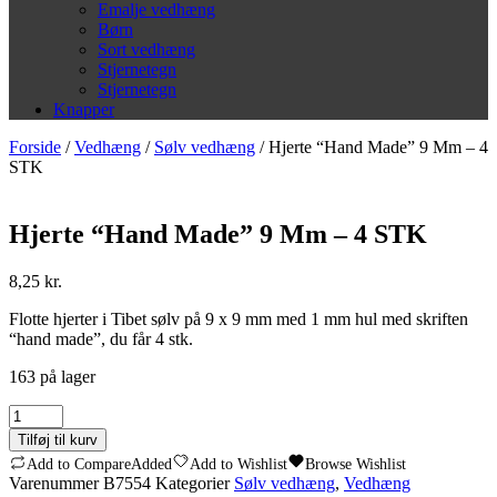
Emalje vedhæng
Børn
Sort vedhæng
Stjernetegn
Stjernetegn
Knapper
Forside
/
Vedhæng
/
Sølv vedhæng
/ Hjerte “Hand Made” 9 Mm – 4
STK
Hjerte “Hand Made” 9 Mm – 4 STK
8,25
kr.
Flotte hjerter i Tibet sølv på 9 x 9 mm med 1 mm hul med skriften
“hand made”, du får 4 stk.
163 på lager
Hjerte
"Hand
Tilføj til kurv
Made"
Add to Compare
Added
Add to Wishlist
Browse Wishlist
9
Varenummer
B7554
Kategorier
Sølv vedhæng
,
Vedhæng
Mm