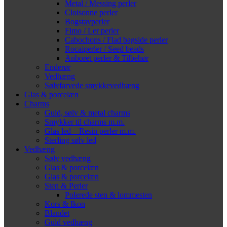
Metal / Messing perler
Cloisonne perler
Bogstavperler
Fimo / Ler perler
Cabochons / Flad bagside perler
Rocaiperler / Seed beads
Anboret perler & Tilbehør
Enderør
Vedhæng
Sølvfarvede smykkevedhæng
Glas & porcelæn
Charms
Guld, sølv & metal charms
Smykker til charms m.m.
Glas led – Resin perler m.m.
Sterling sølv led
Vedhæng
Sølv vedhæng
Glas & porcelæn
Glas & porcelæn
Sten & Perler
Polerede sten & lommesten
Kors & Ikon
Blandet
Guld vedhæng