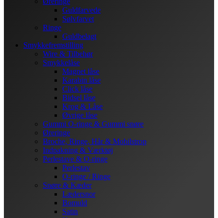
Øreringe
Guldfarvede
Sølvfarvet
Ringe
Guldbelagt
Smykkefremstilling
Wire & Tilbehør
Smykkelåse
Magnet låse
Karabin låse
Click låse
Bidsel låse
Krog & Låse
Øvrige låse
Gummi O-ringe & Gummi snøre
Øreringe
Broche, Ringe, Hår & Mobilstrop
Indpakning & Værktøj
Perlestave & O-ringe
Perlestav
O-ringe / Ringe
Snøre & Kæder
Lædersnor
Bomuld
Satin