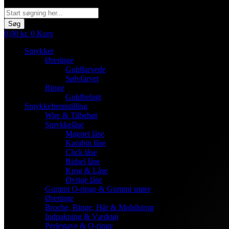
Søg
Søg
0,00
kr.
0
Kurv
Smykker
Øreringe
Guldfarvede
Sølvfarvet
Ringe
Guldbelagt
Smykkefremstilling
Wire & Tilbehør
Smykkelåse
Magnet låse
Karabin låse
Click låse
Bidsel låse
Krog & Låse
Øvrige låse
Gummi O-ringe & Gummi snøre
Øreringe
Broche, Ringe, Hår & Mobilstrop
Indpakning & Værktøj
Perlestave & O-ringe