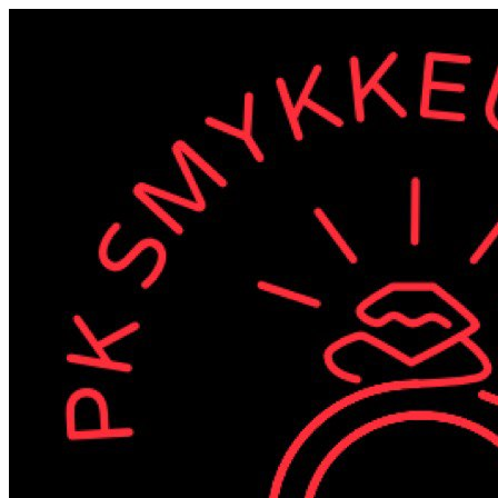
Videre
til
indhold