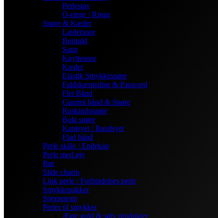
Perlestav
O-ringe / Ringe
Snøre & Kæder
Lædersnor
Bomuld
Satin
Knyttesnor
Kæder
Elastik Smykkesnøre
Faldskærmsline & Paracord
Flet Bånd
Gummi bånd & Snøre
Ruskindssnøre
Bola snøre
Kantsyet / Randsyet
Flad bånd
Perle skåle / Endekap
Perle med øje
Rør
Slide charm
Link perle / Forbindelses perle
Smykkepakker
Stjernetegn
Perler til smykker
Ægte guld & sølv produkter