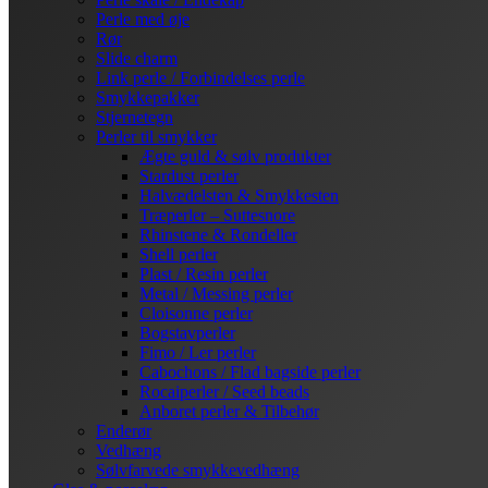
Perle med øje
Rør
Slide charm
Link perle / Forbindelses perle
Smykkepakker
Stjernetegn
Perler til smykker
Ægte guld & sølv produkter
Stardust perler
Halvædelsten & Smykkesten
Træperler – Suttesnore
Rhinstene & Rondeller
Shell perler
Plast / Resin perler
Metal / Messing perler
Cloisonne perler
Bogstavperler
Fimo / Ler perler
Cabochons / Flad bagside perler
Rocaiperler / Seed beads
Anboret perler & Tilbehør
Enderør
Vedhæng
Sølvfarvede smykkevedhæng