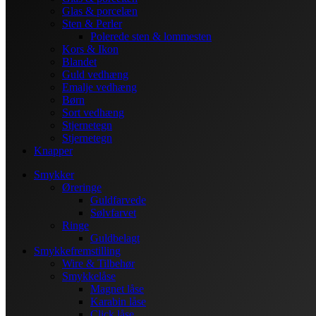
Glas & porcelæn
Sten & Perler
Polerede sten & lommesten
Kors & Ikon
Blandet
Guld vedhæng
Emalje vedhæng
Børn
Sort vedhæng
Stjernetegn
Stjernetegn
Knapper
Smykker
Øreringe
Guldfarvede
Sølvfarvet
Ringe
Guldbelagt
Smykkefremstilling
Wire & Tilbehør
Smykkelåse
Magnet låse
Karabin låse
Click låse