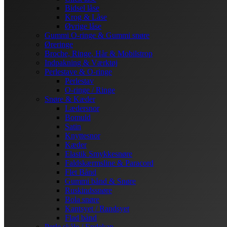
Bidsel låse
Krog & Låse
Øvrige låse
Gummi O-ringe & Gummi snøre
Øreringe
Broche, Ringe, Hår & Mobilstrop
Indpakning & Værktøj
Perlestave & O-ringe
Perlestav
O-ringe / Ringe
Snøre & Kæder
Lædersnor
Bomuld
Satin
Knyttesnor
Kæder
Elastik Smykkesnøre
Faldskærmsline & Paracord
Flet Bånd
Gummi bånd & Snøre
Ruskindssnøre
Bola snøre
Kantsyet / Randsyet
Flad bånd
Perle skåle / Endekap