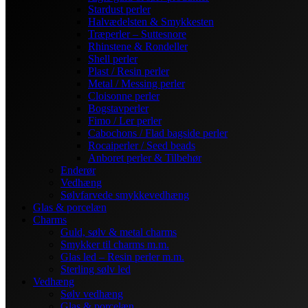
Stardust perler
Halvædelsten & Smykkesten
Træperler – Suttesnore
Rhinstene & Rondeller
Shell perler
Plast / Resin perler
Metal / Messing perler
Cloisonne perler
Bogstavperler
Fimo / Ler perler
Cabochons / Flad bagside perler
Rocaiperler / Seed beads
Anboret perler & Tilbehør
Enderør
Vedhæng
Sølvfarvede smykkevedhæng
Glas & porcelæn
Charms
Guld, sølv & metal charms
Smykker til charms m.m.
Glas led – Resin perler m.m.
Sterling sølv led
Vedhæng
Sølv vedhæng
Glas & porcelæn