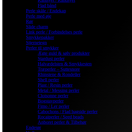
Kantsyet / Randsyet
Flad bånd
Perle skåle / Endekap
Perle med øje
Rør
Slide charm
Link perle / Forbindelses perle
Smykkepakker
Stjernetegn
Perler til smykker
Ægte guld & sølv produkter
Stardust perler
Halvædelsten & Smykkesten
Træperler – Suttesnore
Rhinstene & Rondeller
Shell perler
Plast / Resin perler
Metal / Messing perler
Cloisonne perler
Bogstavperler
Fimo / Ler perler
Cabochons / Flad bagside perler
Rocaiperler / Seed beads
Anboret perler & Tilbehør
Enderør