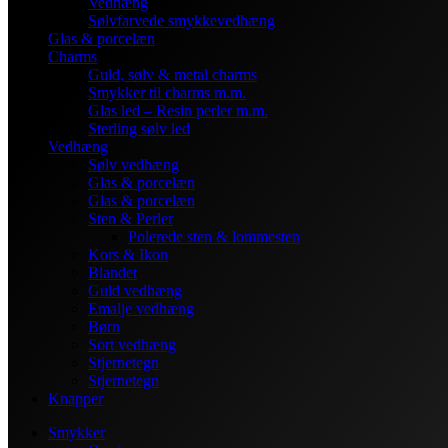
Vedhæng
Sølvfarvede smykkevedhæng
Glas & porcelæn
Charms
Guld, sølv & metal charms
Smykker til charms m.m.
Glas led – Resin perler m.m.
Sterling sølv led
Vedhæng
Sølv vedhæng
Glas & porcelæn
Glas & porcelæn
Sten & Perler
Polerede sten & lommesten
Kors & Ikon
Blandet
Guld vedhæng
Emalje vedhæng
Børn
Sort vedhæng
Stjernetegn
Stjernetegn
Knapper
Smykker