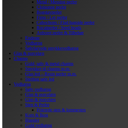
Metal / Messing perler
Cloisonne perler
Bogstavperler
Fimo / Ler perler
Cabochons / Flad bagside perler
Rocaiperler / Seed beads
Anboret perler & Tilbehør
Enderør
Vedhæng
Sølvfarvede smykkevedhæng
Glas & porcelæn
Charms
Guld, sølv & metal charms
Smykker til charms m.m.
Glas led – Resin perler m.m.
Sterling sølv led
Vedhæng
Sølv vedhæng
Glas & porcelæn
Glas & porcelæn
Sten & Perler
Polerede sten & lommesten
Kors & Ikon
Blandet
Guld vedhæng