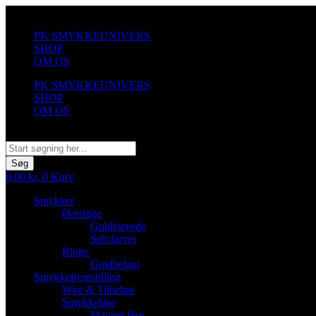
Videre
til
PK SMYKKEUNIVERS
indhold
SHOP
OM OS
PK SMYKKEUNIVERS
SHOP
OM OS
Søg
Søg
0,00
kr.
0
Kurv
Smykker
Øreringe
Guldfarvede
Sølvfarvet
Ringe
Guldbelagt
Smykkefremstilling
Wire & Tilbehør
Smykkelåse
Magnet låse