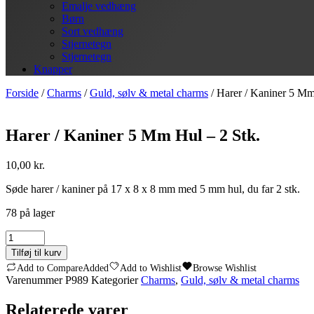
Emalje vedhæng
Børn
Sort vedhæng
Stjernetegn
Stjernetegn
Knapper
Forside
/
Charms
/
Guld, sølv & metal charms
/ Harer / Kaniner 5 Mm
Harer / Kaniner 5 Mm Hul – 2 Stk.
10,00
kr.
Søde harer / kaniner på 17 x 8 x 8 mm med 5 mm hul, du far 2 stk.
78 på lager
Harer
/
Tilføj til kurv
Kaniner
Add to Compare
Added
Add to Wishlist
Browse Wishlist
5
Varenummer
P989
Kategorier
Charms
,
Guld, sølv & metal charms
Mm
Hul
Relaterede varer
-