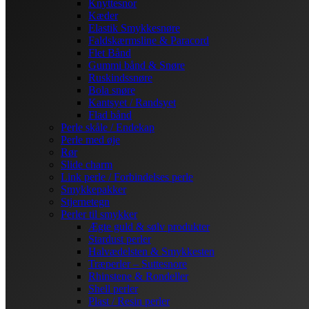
Knyttesnor
Kæder
Elastik Smykkesnøre
Faldskærmsline & Paracord
Flet Bånd
Gummi bånd & Snøre
Ruskindssnøre
Bola snøre
Kantsyet / Randsyet
Flad bånd
Perle skåle / Endekap
Perle med øje
Rør
Slide charm
Link perle / Forbindelses perle
Smykkepakker
Stjernetegn
Perler til smykker
Ægte guld & sølv produkter
Stardust perler
Halvædelsten & Smykkesten
Træperler – Suttesnore
Rhinstene & Rondeller
Shell perler
Plast / Resin perler