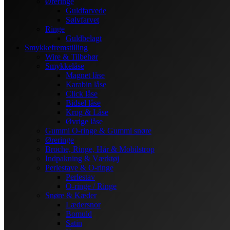
Øreringe
Guldfarvede
Sølvfarvet
Ringe
Guldbelagt
Smykkefremstilling
Wire & Tilbehør
Smykkelåse
Magnet låse
Karabin låse
Click låse
Bidsel låse
Krog & Låse
Øvrige låse
Gummi O-ringe & Gummi snøre
Øreringe
Broche, Ringe, Hår & Mobilstrop
Indpakning & Værktøj
Perlestave & O-ringe
Perlestav
O-ringe / Ringe
Snøre & Kæder
Lædersnor
Bomuld
Satin