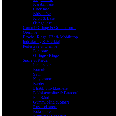
Karabin låse
Click låse
Bidsel låse
Krog & Låse
Øvrige låse
Gummi O-ringe & Gummi snøre
Øreringe
Broche, Ringe, Hår & Mobilstrop
Indpakning & Værktøj
Perlestave & O-ringe
Perlestav
O-ringe / Ringe
Snøre & Kæder
Lædersnor
Bomuld
Satin
Knyttesnor
Kæder
Elastik Smykkesnøre
Faldskærmsline & Paracord
Flet Bånd
Gummi bånd & Snøre
Ruskindssnøre
Bola snøre