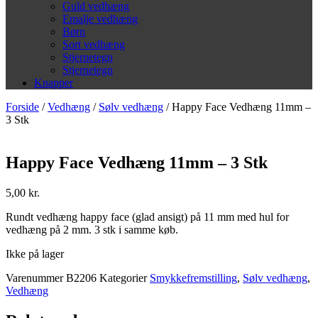
Guld vedhæng
Emalje vedhæng
Børn
Sort vedhæng
Stjernetegn
Stjernetegn
Knapper
Forside
/
Vedhæng
/
Sølv vedhæng
/ Happy Face Vedhæng 11mm –
3 Stk
Happy Face Vedhæng 11mm – 3 Stk
5,00
kr.
Rundt vedhæng happy face (glad ansigt) på 11 mm med hul for
vedhæng på 2 mm. 3 stk i samme køb.
Ikke på lager
Varenummer
B2206
Kategorier
Smykkefremstilling
,
Sølv vedhæng
,
Vedhæng