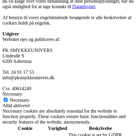
du vil klage over vores behandling af dine personoplysninger, har du
også mulighed for at tage kontakt til
Datatilsynet
.
Af hensyn til vores engelsktalende besøgende er alle beskrivelser af
cookies holdt på engelsk.
Udgiver
Websitet ejes og publiceres af:
PK SMYKKEUNIVERS
Lindealle 9
6200 Aabenraa
Tel. 24 91 17 53
info@pksmykkeunivers.dk
Cvr. 40614249
Necessary
Necessary
Altid aktiveret
Necessary cookies are absolutely essential for the website to
function properly. These cookies ensure basic functionalities and
security features of the website, anonymously.
Cookie
Varighed
Beskrivelse
This cookie is set by GDPR