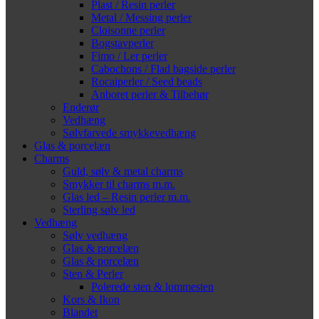
Plast / Resin perler
Metal / Messing perler
Cloisonne perler
Bogstavperler
Fimo / Ler perler
Cabochons / Flad bagside perler
Rocaiperler / Seed beads
Anboret perler & Tilbehør
Enderør
Vedhæng
Sølvfarvede smykkevedhæng
Glas & porcelæn
Charms
Guld, sølv & metal charms
Smykker til charms m.m.
Glas led – Resin perler m.m.
Sterling sølv led
Vedhæng
Sølv vedhæng
Glas & porcelæn
Glas & porcelæn
Sten & Perler
Polerede sten & lommesten
Kors & Ikon
Blandet