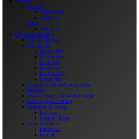
Smykker
Øreringe
Guldfarvede
Sølvfarvet
Ringe
Guldbelagt
Smykkefremstilling
Wire & Tilbehør
Smykkelåse
Magnet låse
Karabin låse
Click låse
Bidsel låse
Krog & Låse
Øvrige låse
Gummi O-ringe & Gummi snøre
Øreringe
Broche, Ringe, Hår & Mobilstrop
Indpakning & Værktøj
Perlestave & O-ringe
Perlestav
O-ringe / Ringe
Snøre & Kæder
Lædersnor
Bomuld