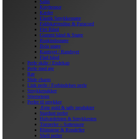
Satin
Knyttesnor
Kæder
Elastik Smykkesnøre
Faldskærmsline & Paracord
Flet Bånd
Gummi bånd & Snøre
Ruskindssnøre
Bola snøre
Kantsyet / Randsyet
Flad bånd
Perle skåle / Endekap
Perle med øje
Rør
Slide charm
Link perle / Forbindelses perle
Smykkepakker
Stjernetegn
Perler til smykker
Ægte guld & sølv produkter
Stardust perler
Halvædelsten & Smykkesten
Træperler – Suttesnore
Rhinstene & Rondeller
Shell perler