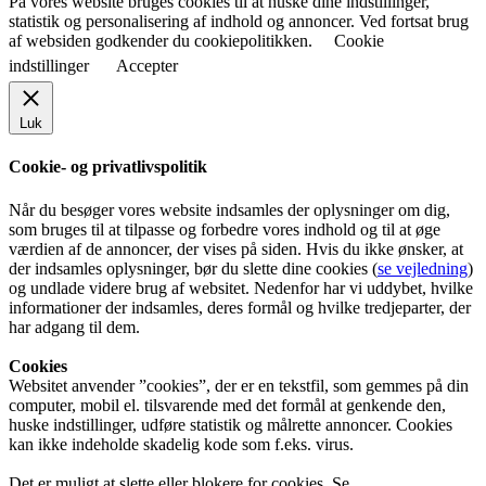
På vores website bruges cookies til at huske dine indstillinger,
statistik og personalisering af indhold og annoncer. Ved fortsat brug
af websiden godkender du cookiepolitikken.
Cookie
indstillinger
Accepter
Luk
Cookie- og privatlivspolitik
Når du besøger vores website indsamles der oplysninger om dig,
som bruges til at tilpasse og forbedre vores indhold og til at øge
værdien af de annoncer, der vises på siden. Hvis du ikke ønsker, at
der indsamles oplysninger, bør du slette dine cookies (
se vejledning
)
og undlade videre brug af websitet. Nedenfor har vi uddybet, hvilke
informationer der indsamles, deres formål og hvilke tredjeparter, der
har adgang til dem.
Cookies
Websitet anvender ”cookies”, der er en tekstfil, som gemmes på din
computer, mobil el. tilsvarende med det formål at genkende den,
huske indstillinger, udføre statistik og målrette annoncer. Cookies
kan ikke indeholde skadelig kode som f.eks. virus.
Det er muligt at slette eller blokere for cookies. Se