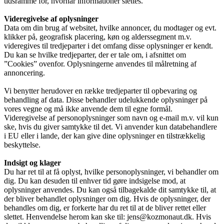
tidsramme for, hvornår informationer slettes.
Videregivelse af oplysninger
Data om din brug af websitet, hvilke annoncer, du modtager og evt.
klikker på, geografisk placering, køn og alderssegment m.v.
videregives til tredjeparter i det omfang disse oplysninger er kendt.
Du kan se hvilke tredjeparter, der er tale om, i afsnittet om
”Cookies” ovenfor. Oplysningerne anvendes til målretning af
annoncering.
Vi benytter herudover en række tredjeparter til opbevaring og
behandling af data. Disse behandler udelukkende oplysninger på
vores vegne og må ikke anvende dem til egne formål.
Videregivelse af personoplysninger som navn og e-mail m.v. vil kun
ske, hvis du giver samtykke til det. Vi anvender kun databehandlere
i EU eller i lande, der kan give dine oplysninger en tilstrækkelig
beskyttelse.
Indsigt og klager
Du har ret til at få oplyst, hvilke personoplysninger, vi behandler om
dig. Du kan desuden til enhver tid gøre indsigelse mod, at
oplysninger anvendes. Du kan også tilbagekalde dit samtykke til, at
der bliver behandlet oplysninger om dig. Hvis de oplysninger, der
behandles om dig, er forkerte har du ret til at de bliver rettet eller
slettet. Henvendelse herom kan ske til: jens@kozmonaut.dk. Hvis