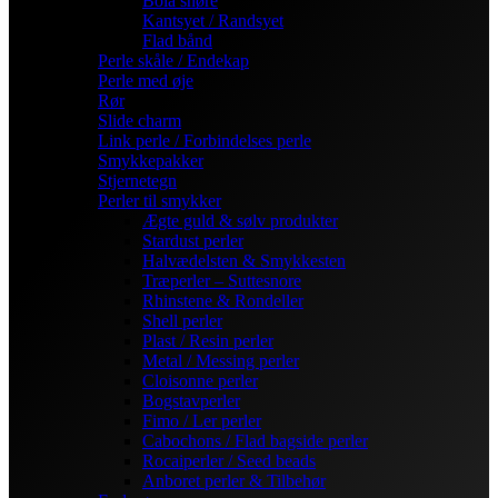
Bola snøre
Kantsyet / Randsyet
Flad bånd
Perle skåle / Endekap
Perle med øje
Rør
Slide charm
Link perle / Forbindelses perle
Smykkepakker
Stjernetegn
Perler til smykker
Ægte guld & sølv produkter
Stardust perler
Halvædelsten & Smykkesten
Træperler – Suttesnore
Rhinstene & Rondeller
Shell perler
Plast / Resin perler
Metal / Messing perler
Cloisonne perler
Bogstavperler
Fimo / Ler perler
Cabochons / Flad bagside perler
Rocaiperler / Seed beads
Anboret perler & Tilbehør