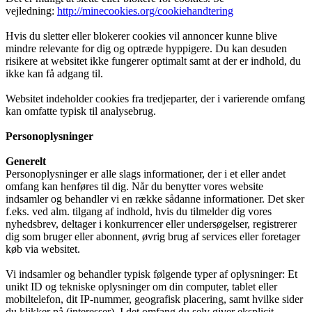
vejledning:
http://minecookies.org/cookiehandtering
Hvis du sletter eller blokerer cookies vil annoncer kunne blive
mindre relevante for dig og optræde hyppigere. Du kan desuden
risikere at websitet ikke fungerer optimalt samt at der er indhold, du
ikke kan få adgang til.
Websitet indeholder cookies fra tredjeparter, der i varierende omfang
kan omfatte typisk til analysebrug.
Personoplysninger
Generelt
Personoplysninger er alle slags informationer, der i et eller andet
omfang kan henføres til dig. Når du benytter vores website
indsamler og behandler vi en række sådanne informationer. Det sker
f.eks. ved alm. tilgang af indhold, hvis du tilmelder dig vores
nyhedsbrev, deltager i konkurrencer eller undersøgelser, registrerer
dig som bruger eller abonnent, øvrig brug af services eller foretager
køb via websitet.
Vi indsamler og behandler typisk følgende typer af oplysninger: Et
unikt ID og tekniske oplysninger om din computer, tablet eller
mobiltelefon, dit IP-nummer, geografisk placering, samt hvilke sider
du klikker på (interesser). I det omfang du selv giver eksplicit