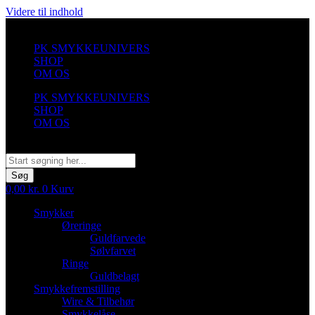
Videre til indhold
PK SMYKKEUNIVERS
SHOP
OM OS
PK SMYKKEUNIVERS
SHOP
OM OS
Søg
Søg
0,00
kr.
0
Kurv
Smykker
Øreringe
Guldfarvede
Sølvfarvet
Ringe
Guldbelagt
Smykkefremstilling
Wire & Tilbehør
Smykkelåse