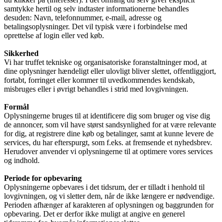
samtykke hertil og selv indtaster informationerne behandles
desuden: Navn, telefonnummer, e-mail, adresse og
betalingsoplysninger. Det vil typisk være i forbindelse med
oprettelse af login eller ved køb.
Sikkerhed
Vi har truffet tekniske og organisatoriske foranstaltninger mod, at
dine oplysninger hændeligt eller ulovligt bliver slettet, offentliggjort,
fortabt, forringet eller kommer til uvedkommendes kendskab,
misbruges eller i øvrigt behandles i strid med lovgivningen.
Formål
Oplysningerne bruges til at identificere dig som bruger og vise dig
de annoncer, som vil have størst sandsynlighed for at være relevante
for dig, at registrere dine køb og betalinger, samt at kunne levere de
services, du har efterspurgt, som f.eks. at fremsende et nyhedsbrev.
Herudover anvender vi oplysningerne til at optimere vores services
og indhold.
Periode for opbevaring
Oplysningerne opbevares i det tidsrum, der er tilladt i henhold til
lovgivningen, og vi sletter dem, når de ikke længere er nødvendige.
Perioden afhænger af karakteren af oplysningen og baggrunden for
opbevaring. Det er derfor ikke muligt at angive en generel