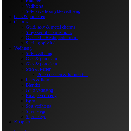
Enderør
Vedhæng
Sølvfarvede smykkevedhæng
Glas & porcelæn
Charms
Guld, sølv & metal charms
Smykker til charms m.m.
Glas led – Resin perler m.m.
Sterling sølv led
Vedhæng
Sølv vedhæng
Glas & porcelæn
Glas & porcelæn
Sten & Perler
Polerede sten & lommesten
Kors & Ikon
Blandet
Guld vedhæng
Emalje vedhæng
Børn
Sort vedhæng
Stjernetegn
Stjernetegn
Knapper