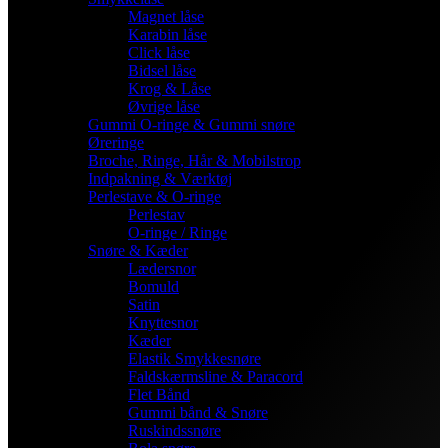
Magnet låse
Karabin låse
Click låse
Bidsel låse
Krog & Låse
Øvrige låse
Gummi O-ringe & Gummi snøre
Øreringe
Broche, Ringe, Hår & Mobilstrop
Indpakning & Værktøj
Perlestave & O-ringe
Perlestav
O-ringe / Ringe
Snøre & Kæder
Lædersnor
Bomuld
Satin
Knyttesnor
Kæder
Elastik Smykkesnøre
Faldskærmsline & Paracord
Flet Bånd
Gummi bånd & Snøre
Ruskindssnøre