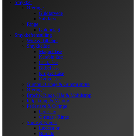
Smykker
Øreringe
Guldfarvede
Sølvfarvet
Ringe
Guldbelagt
Smykkefremstilling
Wire & Tilbehør
Smykkelåse
Magnet låse
Karabin låse
Click låse
Bidsel låse
Krog & Låse
Øvrige låse
Gummi O-ringe & Gummi snøre
Øreringe
Broche, Ringe, Hår & Mobilstrop
Indpakning & Værktøj
Perlestave & O-ringe
Perlestav
O-ringe / Ringe
Snøre & Kæder
Lædersnor
Bomuld