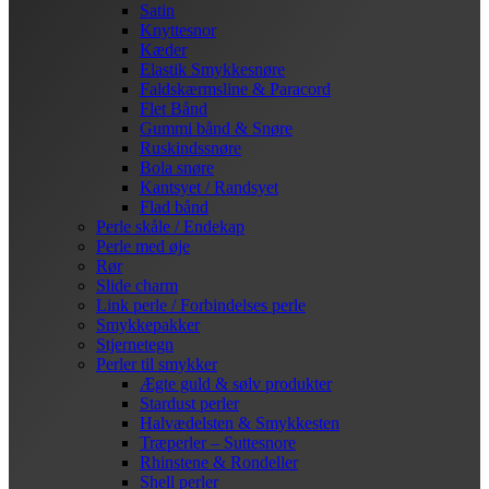
Satin
Knyttesnor
Kæder
Elastik Smykkesnøre
Faldskærmsline & Paracord
Flet Bånd
Gummi bånd & Snøre
Ruskindssnøre
Bola snøre
Kantsyet / Randsyet
Flad bånd
Perle skåle / Endekap
Perle med øje
Rør
Slide charm
Link perle / Forbindelses perle
Smykkepakker
Stjernetegn
Perler til smykker
Ægte guld & sølv produkter
Stardust perler
Halvædelsten & Smykkesten
Træperler – Suttesnore
Rhinstene & Rondeller
Shell perler