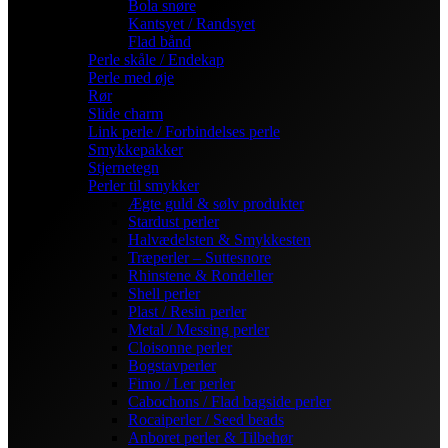
Bola snøre
Kantsyet / Randsyet
Flad bånd
Perle skåle / Endekap
Perle med øje
Rør
Slide charm
Link perle / Forbindelses perle
Smykkepakker
Stjernetegn
Perler til smykker
Ægte guld & sølv produkter
Stardust perler
Halvædelsten & Smykkesten
Træperler – Suttesnore
Rhinstene & Rondeller
Shell perler
Plast / Resin perler
Metal / Messing perler
Cloisonne perler
Bogstavperler
Fimo / Ler perler
Cabochons / Flad bagside perler
Rocaiperler / Seed beads
Anboret perler & Tilbehør