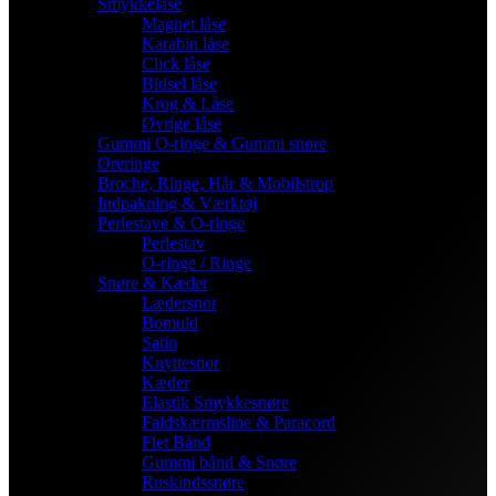
Smykkelåse
Magnet låse
Karabin låse
Click låse
Bidsel låse
Krog & Låse
Øvrige låse
Gummi O-ringe & Gummi snøre
Øreringe
Broche, Ringe, Hår & Mobilstrop
Indpakning & Værktøj
Perlestave & O-ringe
Perlestav
O-ringe / Ringe
Snøre & Kæder
Lædersnor
Bomuld
Satin
Knyttesnor
Kæder
Elastik Smykkesnøre
Faldskærmsline & Paracord
Flet Bånd
Gummi bånd & Snøre
Ruskindssnøre