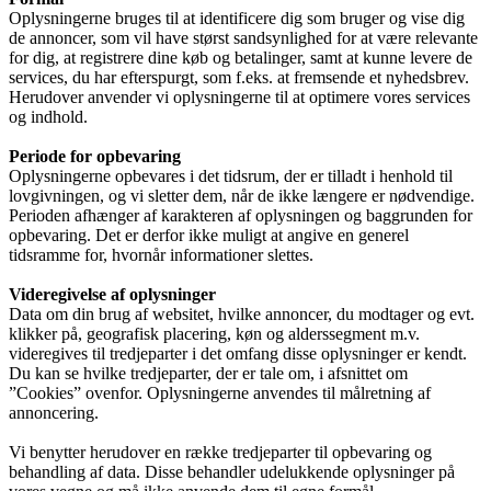
Oplysningerne bruges til at identificere dig som bruger og vise dig
de annoncer, som vil have størst sandsynlighed for at være relevante
for dig, at registrere dine køb og betalinger, samt at kunne levere de
services, du har efterspurgt, som f.eks. at fremsende et nyhedsbrev.
Herudover anvender vi oplysningerne til at optimere vores services
og indhold.
Periode for opbevaring
Oplysningerne opbevares i det tidsrum, der er tilladt i henhold til
lovgivningen, og vi sletter dem, når de ikke længere er nødvendige.
Perioden afhænger af karakteren af oplysningen og baggrunden for
opbevaring. Det er derfor ikke muligt at angive en generel
tidsramme for, hvornår informationer slettes.
Videregivelse af oplysninger
Data om din brug af websitet, hvilke annoncer, du modtager og evt.
klikker på, geografisk placering, køn og alderssegment m.v.
videregives til tredjeparter i det omfang disse oplysninger er kendt.
Du kan se hvilke tredjeparter, der er tale om, i afsnittet om
”Cookies” ovenfor. Oplysningerne anvendes til målretning af
annoncering.
Vi benytter herudover en række tredjeparter til opbevaring og
behandling af data. Disse behandler udelukkende oplysninger på