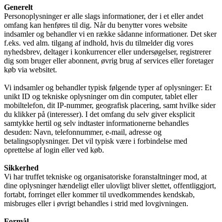
Generelt
Personoplysninger er alle slags informationer, der i et eller andet
omfang kan henføres til dig. Når du benytter vores website
indsamler og behandler vi en række sådanne informationer. Det sker
f.eks. ved alm. tilgang af indhold, hvis du tilmelder dig vores
nyhedsbrev, deltager i konkurrencer eller undersøgelser, registrerer
dig som bruger eller abonnent, øvrig brug af services eller foretager
køb via websitet.
Vi indsamler og behandler typisk følgende typer af oplysninger: Et
unikt ID og tekniske oplysninger om din computer, tablet eller
mobiltelefon, dit IP-nummer, geografisk placering, samt hvilke sider
du klikker på (interesser). I det omfang du selv giver eksplicit
samtykke hertil og selv indtaster informationerne behandles
desuden: Navn, telefonnummer, e-mail, adresse og
betalingsoplysninger. Det vil typisk være i forbindelse med
oprettelse af login eller ved køb.
Sikkerhed
Vi har truffet tekniske og organisatoriske foranstaltninger mod, at
dine oplysninger hændeligt eller ulovligt bliver slettet, offentliggjort,
fortabt, forringet eller kommer til uvedkommendes kendskab,
misbruges eller i øvrigt behandles i strid med lovgivningen.
Formål