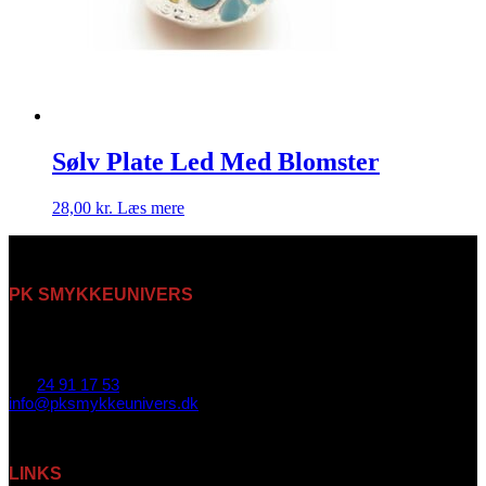
Sølv Plate Led Med Blomster
28,00
kr.
Læs mere
PK SMYKKEUNIVERS
Lindealle 9
6200 Aabenraa
Tel.
24 91 17 53
info@pksmykkeunivers.dk
Cvr. 40614249
LINKS