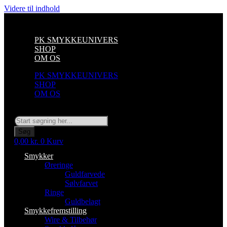
Videre til indhold
PK SMYKKEUNIVERS
SHOP
OM OS
PK SMYKKEUNIVERS
SHOP
OM OS
Søg
Søg
0,00
kr.
0
Kurv
Smykker
Øreringe
Guldfarvede
Sølvfarvet
Ringe
Guldbelagt
Smykkefremstilling
Wire & Tilbehør