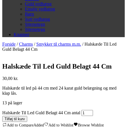
Guld vedhæng
Emalje vedhæng
Børn
Sort vedhæng
Stjernetegn
Stjernetegn
Knapper
Forside
/
Charms
/
Smykker til charms m.m.
/ Halskæde Til Led
Guld Belagt 44 Cm
Halskæde Til Led Guld Belagt 44 Cm
30,00
kr.
Halskæde til led på 44 cm med 24 karat guld belægning og med
klap lås.
13 på lager
Halskæde Til Led Guld Belagt 44 Cm antal
Tilføj til kurv
Add to Compare
Added
Add to Wishlist
Browse Wishlist