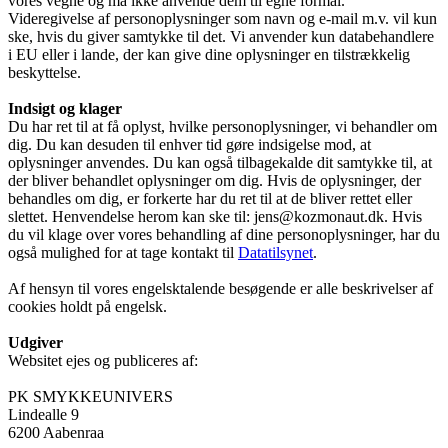
vores vegne og må ikke anvende dem til egne formål.
Videregivelse af personoplysninger som navn og e-mail m.v. vil kun
ske, hvis du giver samtykke til det. Vi anvender kun databehandlere
i EU eller i lande, der kan give dine oplysninger en tilstrækkelig
beskyttelse.
Indsigt og klager
Du har ret til at få oplyst, hvilke personoplysninger, vi behandler om
dig. Du kan desuden til enhver tid gøre indsigelse mod, at
oplysninger anvendes. Du kan også tilbagekalde dit samtykke til, at
der bliver behandlet oplysninger om dig. Hvis de oplysninger, der
behandles om dig, er forkerte har du ret til at de bliver rettet eller
slettet. Henvendelse herom kan ske til: jens@kozmonaut.dk. Hvis
du vil klage over vores behandling af dine personoplysninger, har du
også mulighed for at tage kontakt til
Datatilsynet
.
Af hensyn til vores engelsktalende besøgende er alle beskrivelser af
cookies holdt på engelsk.
Udgiver
Websitet ejes og publiceres af:
PK SMYKKEUNIVERS
Lindealle 9
6200 Aabenraa