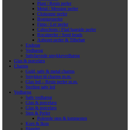
Plast / Resin perler
Metal / Messing perler
Cloisonne perler
Bogstavperler
Fimo / Ler perler
Cabochons / Flad bagside perler
Rocaiperler / Seed beads
Anboret perler & Tilbehør
Enderør
Vedhæng
Sølvfarvede smykkevedhæng
Glas & porcelæn
Charms
Guld, sølv & metal charms
Smykker til charms m.m.
Glas led – Resin perler m.m.
Sterling sølv led
Vedhæng
Sølv vedhæng
Glas & porcelæn
Glas & porcelæn
Sten & Perler
Polerede sten & lommesten
Kors & Ikon
Blandet