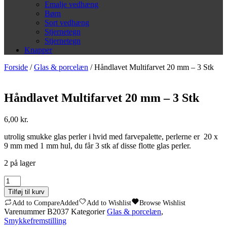
Emalje vedhæng
Børn
Sort vedhæng
Stjernetegn
Stjernetegn
Knapper
Forside
/
Glas & porcelæn
/ Håndlavet Multifarvet 20 mm – 3 Stk
Håndlavet Multifarvet 20 mm – 3 Stk
6,00
kr.
utrolig smukke glas perler i hvid med farvepalette, perlerne er 20 x
9 mm med 1 mm hul, du får 3 stk af disse flotte glas perler.
2 på lager
Håndlavet
Multifarvet
Tilføj til kurv
20
Add to Compare
Added
Add to Wishlist
Browse Wishlist
mm
Varenummer
B2037
Kategorier
Glas & porcelæn
,
-
Smykkefremstilling
3