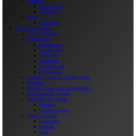
Øreringe
Guldfarvede
Sølvfarvet
Ringe
Guldbelagt
Smykkefremstilling
Wire & Tilbehør
Smykkelåse
Magnet låse
Karabin låse
Click låse
Bidsel låse
Krog & Låse
Øvrige låse
Gummi O-ringe & Gummi snøre
Øreringe
Broche, Ringe, Hår & Mobilstrop
Indpakning & Værktøj
Perlestave & O-ringe
Perlestav
O-ringe / Ringe
Snøre & Kæder
Lædersnor
Bomuld
Satin