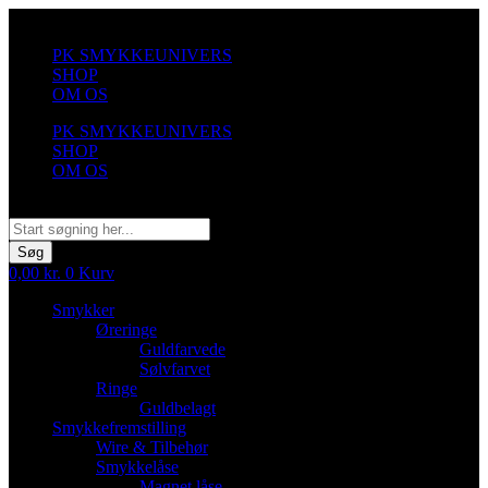
Videre
til
PK SMYKKEUNIVERS
indhold
SHOP
OM OS
PK SMYKKEUNIVERS
SHOP
OM OS
Søg
Søg
0,00
kr.
0
Kurv
Smykker
Øreringe
Guldfarvede
Sølvfarvet
Ringe
Guldbelagt
Smykkefremstilling
Wire & Tilbehør
Smykkelåse
Magnet låse