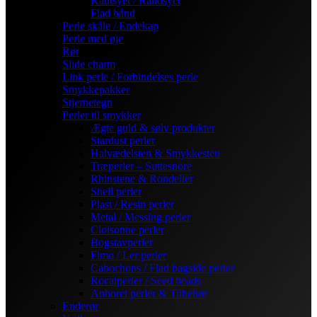
Kantsyet / Randsyet
Flad bånd
Perle skåle / Endekap
Perle med øje
Rør
Slide charm
Link perle / Forbindelses perle
Smykkepakker
Stjernetegn
Perler til smykker
Ægte guld & sølv produkter
Stardust perler
Halvædelsten & Smykkesten
Træperler – Suttesnore
Rhinstene & Rondeller
Shell perler
Plast / Resin perler
Metal / Messing perler
Cloisonne perler
Bogstavperler
Fimo / Ler perler
Cabochons / Flad bagside perler
Rocaiperler / Seed beads
Anboret perler & Tilbehør
Enderør