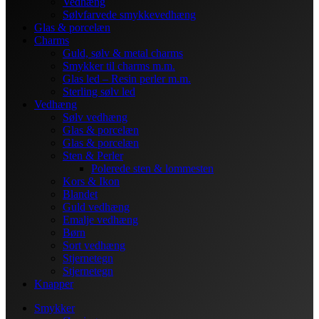
Vedhæng
Sølvfarvede smykkevedhæng
Glas & porcelæn
Charms
Guld, sølv & metal charms
Smykker til charms m.m.
Glas led – Resin perler m.m.
Sterling sølv led
Vedhæng
Sølv vedhæng
Glas & porcelæn
Glas & porcelæn
Sten & Perler
Polerede sten & lommesten
Kors & Ikon
Blandet
Guld vedhæng
Emalje vedhæng
Børn
Sort vedhæng
Stjernetegn
Stjernetegn
Knapper
Smykker