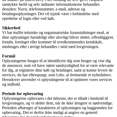
samtykke hertil og selv indtaster informationerne behandles
desuden: Navn, telefonnummer, e-mail, adresse og
betalingsoplysninger. Det vil typisk være i forbindelse med
oprettelse af login eller ved køb.
Sikkerhed
Vi har truffet tekniske og organisatoriske foranstaltninger mod, at
dine oplysninger hændeligt eller ulovligt bliver slettet, offentliggjort,
fortabt, forringet eller kommer til uvedkommendes kendskab,
misbruges eller i øvrigt behandles i strid med lovgivningen.
Formål
Oplysningerne bruges til at identificere dig som bruger og vise dig
de annoncer, som vil have størst sandsynlighed for at være relevante
for dig, at registrere dine køb og betalinger, samt at kunne levere de
services, du har efterspurgt, som f.eks. at fremsende et nyhedsbrev.
Herudover anvender vi oplysningerne til at optimere vores services
og indhold.
Periode for opbevaring
Oplysningerne opbevares i det tidsrum, der er tilladt i henhold til
lovgivningen, og vi sletter dem, når de ikke længere er nødvendige.
Perioden afhænger af karakteren af oplysningen og baggrunden for
opbevaring. Det er derfor ikke muligt at angive en generel