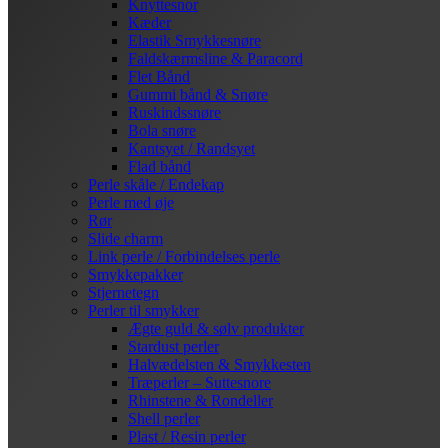
Knyttesnor
Kæder
Elastik Smykkesnøre
Faldskærmsline & Paracord
Flet Bånd
Gummi bånd & Snøre
Ruskindssnøre
Bola snøre
Kantsyet / Randsyet
Flad bånd
Perle skåle / Endekap
Perle med øje
Rør
Slide charm
Link perle / Forbindelses perle
Smykkepakker
Stjernetegn
Perler til smykker
Ægte guld & sølv produkter
Stardust perler
Halvædelsten & Smykkesten
Træperler – Suttesnore
Rhinstene & Rondeller
Shell perler
Plast / Resin perler