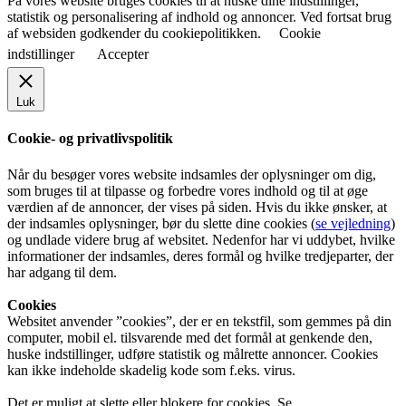
På vores website bruges cookies til at huske dine indstillinger,
statistik og personalisering af indhold og annoncer. Ved fortsat brug
af websiden godkender du cookiepolitikken.
Cookie
indstillinger
Accepter
Luk
Cookie- og privatlivspolitik
Når du besøger vores website indsamles der oplysninger om dig,
som bruges til at tilpasse og forbedre vores indhold og til at øge
værdien af de annoncer, der vises på siden. Hvis du ikke ønsker, at
der indsamles oplysninger, bør du slette dine cookies (
se vejledning
)
og undlade videre brug af websitet. Nedenfor har vi uddybet, hvilke
informationer der indsamles, deres formål og hvilke tredjeparter, der
har adgang til dem.
Cookies
Websitet anvender ”cookies”, der er en tekstfil, som gemmes på din
computer, mobil el. tilsvarende med det formål at genkende den,
huske indstillinger, udføre statistik og målrette annoncer. Cookies
kan ikke indeholde skadelig kode som f.eks. virus.
Det er muligt at slette eller blokere for cookies. Se