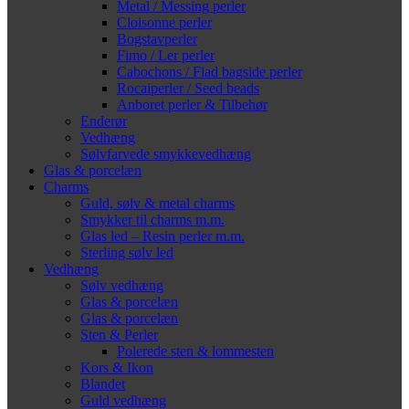
Metal / Messing perler
Cloisonne perler
Bogstavperler
Fimo / Ler perler
Cabochons / Flad bagside perler
Rocaiperler / Seed beads
Anboret perler & Tilbehør
Enderør
Vedhæng
Sølvfarvede smykkevedhæng
Glas & porcelæn
Charms
Guld, sølv & metal charms
Smykker til charms m.m.
Glas led – Resin perler m.m.
Sterling sølv led
Vedhæng
Sølv vedhæng
Glas & porcelæn
Glas & porcelæn
Sten & Perler
Polerede sten & lommesten
Kors & Ikon
Blandet
Guld vedhæng