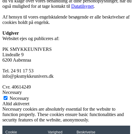
du vil klage over vores behandling af dine personoplysninger, har du
også mulighed for at tage kontakt til
Datatilsynet
.
Af hensyn til vores engelsktalende besøgende er alle beskrivelser af
cookies holdt på engelsk.
Udgiver
Websitet ejes og publiceres af:
PK SMYKKEUNIVERS
Lindealle 9
6200 Aabenraa
Tel. 24 91 17 53
info@pksmykkeunivers.dk
Cvr. 40614249
Necessary
Necessary
Altid aktiveret
Necessary cookies are absolutely essential for the website to
function properly. These cookies ensure basic functionalities and
security features of the website, anonymously.
Cookie
Varighed
Beskrivelse