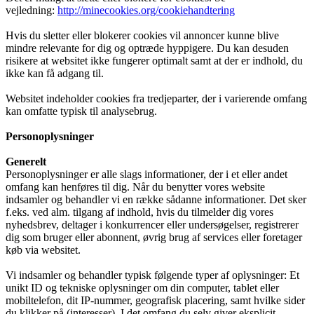
vejledning:
http://minecookies.org/cookiehandtering
Hvis du sletter eller blokerer cookies vil annoncer kunne blive
mindre relevante for dig og optræde hyppigere. Du kan desuden
risikere at websitet ikke fungerer optimalt samt at der er indhold, du
ikke kan få adgang til.
Websitet indeholder cookies fra tredjeparter, der i varierende omfang
kan omfatte typisk til analysebrug.
Personoplysninger
Generelt
Personoplysninger er alle slags informationer, der i et eller andet
omfang kan henføres til dig. Når du benytter vores website
indsamler og behandler vi en række sådanne informationer. Det sker
f.eks. ved alm. tilgang af indhold, hvis du tilmelder dig vores
nyhedsbrev, deltager i konkurrencer eller undersøgelser, registrerer
dig som bruger eller abonnent, øvrig brug af services eller foretager
køb via websitet.
Vi indsamler og behandler typisk følgende typer af oplysninger: Et
unikt ID og tekniske oplysninger om din computer, tablet eller
mobiltelefon, dit IP-nummer, geografisk placering, samt hvilke sider
du klikker på (interesser). I det omfang du selv giver eksplicit