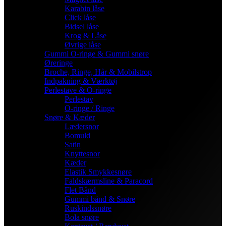
Karabin låse
Click låse
Bidsel låse
Krog & Låse
Øvrige låse
Gummi O-ringe & Gummi snøre
Øreringe
Broche, Ringe, Hår & Mobilstrop
Indpakning & Værktøj
Perlestave & O-ringe
Perlestav
O-ringe / Ringe
Snøre & Kæder
Lædersnor
Bomuld
Satin
Knyttesnor
Kæder
Elastik Smykkesnøre
Faldskærmsline & Paracord
Flet Bånd
Gummi bånd & Snøre
Ruskindssnøre
Bola snøre