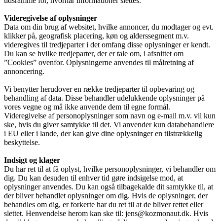
tidsramme for, hvornår informationer slettes.
Videregivelse af oplysninger
Data om din brug af websitet, hvilke annoncer, du modtager og evt.
klikker på, geografisk placering, køn og alderssegment m.v.
videregives til tredjeparter i det omfang disse oplysninger er kendt.
Du kan se hvilke tredjeparter, der er tale om, i afsnittet om
”Cookies” ovenfor. Oplysningerne anvendes til målretning af
annoncering.
Vi benytter herudover en række tredjeparter til opbevaring og
behandling af data. Disse behandler udelukkende oplysninger på
vores vegne og må ikke anvende dem til egne formål.
Videregivelse af personoplysninger som navn og e-mail m.v. vil kun
ske, hvis du giver samtykke til det. Vi anvender kun databehandlere
i EU eller i lande, der kan give dine oplysninger en tilstrækkelig
beskyttelse.
Indsigt og klager
Du har ret til at få oplyst, hvilke personoplysninger, vi behandler om
dig. Du kan desuden til enhver tid gøre indsigelse mod, at
oplysninger anvendes. Du kan også tilbagekalde dit samtykke til, at
der bliver behandlet oplysninger om dig. Hvis de oplysninger, der
behandles om dig, er forkerte har du ret til at de bliver rettet eller
slettet. Henvendelse herom kan ske til: jens@kozmonaut.dk. Hvis