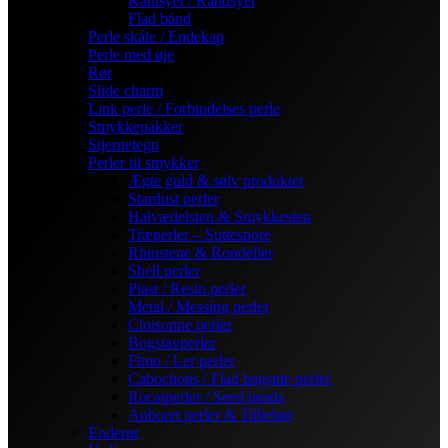
Kantsyet / Randsyet
Flad bånd
Perle skåle / Endekap
Perle med øje
Rør
Slide charm
Link perle / Forbindelses perle
Smykkepakker
Stjernetegn
Perler til smykker
Ægte guld & sølv produkter
Stardust perler
Halvædelsten & Smykkesten
Træperler – Suttesnore
Rhinstene & Rondeller
Shell perler
Plast / Resin perler
Metal / Messing perler
Cloisonne perler
Bogstavperler
Fimo / Ler perler
Cabochons / Flad bagside perler
Rocaiperler / Seed beads
Anboret perler & Tilbehør
Enderør