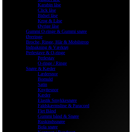
Karabin låse
Click låse
Bidsel låse
Krog & Låse
Øvrige låse
Gummi O-ringe & Gummi snøre
Øreringe
Broche, Ringe, Hår & Mobilstrop
Indpakning & Værktøj
Perlestave & O-ringe
Perlestav
O-ringe / Ringe
Snøre & Kæder
Lædersnor
Bomuld
Satin
Knyttesnor
Kæder
Elastik Smykkesnøre
Faldskærmsline & Paracord
Flet Bånd
Gummi bånd & Snøre
Ruskindssnøre
Bola snøre