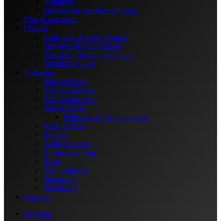
Vedhæng
Sølvfarvede smykkevedhæng
Glas & porcelæn
Charms
Guld, sølv & metal charms
Smykker til charms m.m.
Glas led – Resin perler m.m.
Sterling sølv led
Vedhæng
Sølv vedhæng
Glas & porcelæn
Glas & porcelæn
Sten & Perler
Polerede sten & lommesten
Kors & Ikon
Blandet
Guld vedhæng
Emalje vedhæng
Børn
Sort vedhæng
Stjernetegn
Stjernetegn
Knapper
Smykker