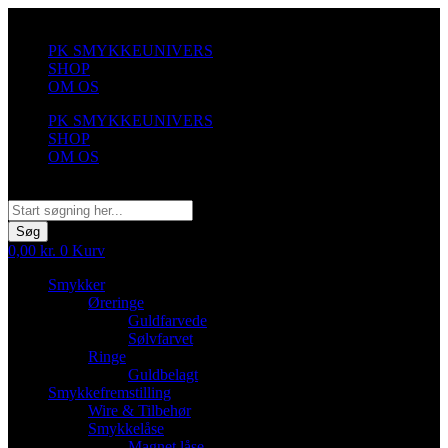
Videre
til
PK SMYKKEUNIVERS
indhold
SHOP
OM OS
PK SMYKKEUNIVERS
SHOP
OM OS
Søg
Søg
0,00
kr.
0
Kurv
Smykker
Øreringe
Guldfarvede
Sølvfarvet
Ringe
Guldbelagt
Smykkefremstilling
Wire & Tilbehør
Smykkelåse
Magnet låse