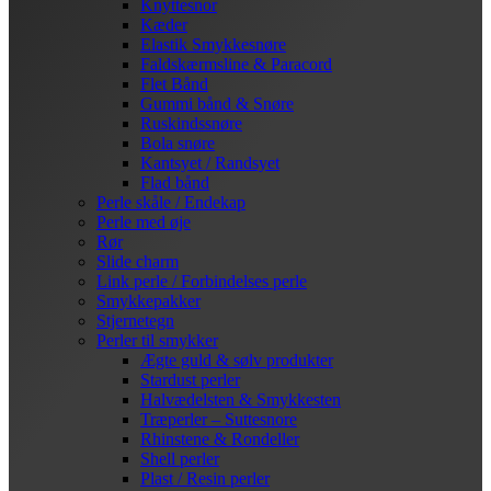
Knyttesnor
Kæder
Elastik Smykkesnøre
Faldskærmsline & Paracord
Flet Bånd
Gummi bånd & Snøre
Ruskindssnøre
Bola snøre
Kantsyet / Randsyet
Flad bånd
Perle skåle / Endekap
Perle med øje
Rør
Slide charm
Link perle / Forbindelses perle
Smykkepakker
Stjernetegn
Perler til smykker
Ægte guld & sølv produkter
Stardust perler
Halvædelsten & Smykkesten
Træperler – Suttesnore
Rhinstene & Rondeller
Shell perler
Plast / Resin perler