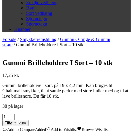
Emalje vedhæng
Børn
Sort vedhæng
Stjernetegn
Stjernetegn
Knapper
Forside
/
Smykkefremstilling
/
Gummi O-ringe & Gummi
snøre
/ Gummi Brilleholdere I Sort – 10 stk
Gummi Brilleholdere I Sort – 10 stk
17,25
kr.
Gummi brilleholdere i sort, på 19 x 4,2 mm. Kan bruges til
Chainmail smykker, til at samle perler med store huller med og til at
lave brillesnore. Du får 10 stk.
38 på lager
Gummi
Brilleholdere
Tilføj til kurv
I
Add to Compare
Added
Add to Wishlist
Browse Wishlist
Sort