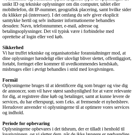
unikt ID og tekniske oplysninger om din computer, tablet eller
mobiltelefon, dit IP-nummer, geografisk placering, samt hvilke sider
du klikker på (interesser). I det omfang du selv giver eksplicit
samtykke hertil og selv indtaster informationerne behandles
desuden: Navn, telefonnummer, e-mail, adresse og
betalingsoplysninger. Det vil typisk være i forbindelse med
oprettelse af login eller ved køb.
Sikkerhed
Vi har truffet tekniske og organisatoriske foranstaltninger mod, at
dine oplysninger hændeligt eller ulovligt bliver slettet, offentliggjort,
fortabt, forringet eller kommer til uvedkommendes kendskab,
misbruges eller i øvrigt behandles i strid med lovgivningen.
Formål
Oplysningerne bruges til at identificere dig som bruger og vise dig
de annoncer, som vil have størst sandsynlighed for at være relevante
for dig, at registrere dine køb og betalinger, samt at kunne levere de
services, du har efterspurgt, som f.eks. at fremsende et nyhedsbrev.
Herudover anvender vi oplysningerne til at optimere vores services
og indhold.
Periode for opbevaring
Oplysningerne opbevares i det tidsrum, der er tilladt i henhold til
lovgivningen, og vi sletter dem, når de ikke længere er nødvendige.