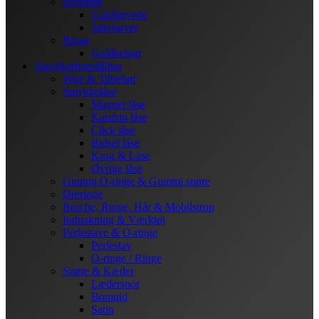
Øreringe
Guldfarvede
Sølvfarvet
Ringe
Guldbelagt
Smykkefremstilling
Wire & Tilbehør
Smykkelåse
Magnet låse
Karabin låse
Click låse
Bidsel låse
Krog & Låse
Øvrige låse
Gummi O-ringe & Gummi snøre
Øreringe
Broche, Ringe, Hår & Mobilstrop
Indpakning & Værktøj
Perlestave & O-ringe
Perlestav
O-ringe / Ringe
Snøre & Kæder
Lædersnor
Bomuld
Satin