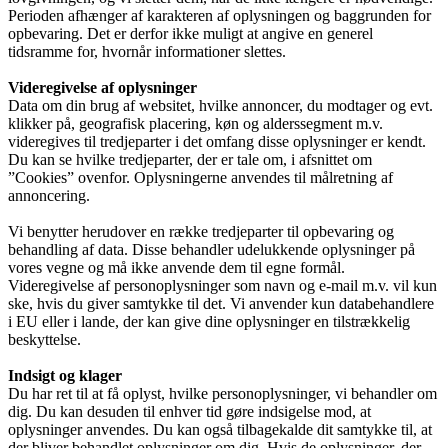
Perioden afhænger af karakteren af oplysningen og baggrunden for
opbevaring. Det er derfor ikke muligt at angive en generel
tidsramme for, hvornår informationer slettes.
Videregivelse af oplysninger
Data om din brug af websitet, hvilke annoncer, du modtager og evt.
klikker på, geografisk placering, køn og alderssegment m.v.
videregives til tredjeparter i det omfang disse oplysninger er kendt.
Du kan se hvilke tredjeparter, der er tale om, i afsnittet om
”Cookies” ovenfor. Oplysningerne anvendes til målretning af
annoncering.
Vi benytter herudover en række tredjeparter til opbevaring og
behandling af data. Disse behandler udelukkende oplysninger på
vores vegne og må ikke anvende dem til egne formål.
Videregivelse af personoplysninger som navn og e-mail m.v. vil kun
ske, hvis du giver samtykke til det. Vi anvender kun databehandlere
i EU eller i lande, der kan give dine oplysninger en tilstrækkelig
beskyttelse.
Indsigt og klager
Du har ret til at få oplyst, hvilke personoplysninger, vi behandler om
dig. Du kan desuden til enhver tid gøre indsigelse mod, at
oplysninger anvendes. Du kan også tilbagekalde dit samtykke til, at
der bliver behandlet oplysninger om dig. Hvis de oplysninger, der