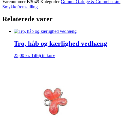
Varenummer
B3049
Kategorier
Gummi O-ringe & Gummi snøre
,
-
Smykkefremstilling
10
stk
Relaterede varer
antal
Tro, håb og kærlighed vedhæng
25,00
kr.
Tilføj til kurv