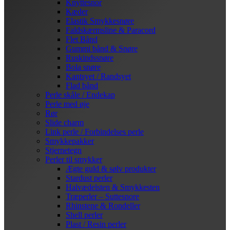
Knyttesnor
Kæder
Elastik Smykkesnøre
Faldskærmsline & Paracord
Flet Bånd
Gummi bånd & Snøre
Ruskindssnøre
Bola snøre
Kantsyet / Randsyet
Flad bånd
Perle skåle / Endekap
Perle med øje
Rør
Slide charm
Link perle / Forbindelses perle
Smykkepakker
Stjernetegn
Perler til smykker
Ægte guld & sølv produkter
Stardust perler
Halvædelsten & Smykkesten
Træperler – Suttesnore
Rhinstene & Rondeller
Shell perler
Plast / Resin perler