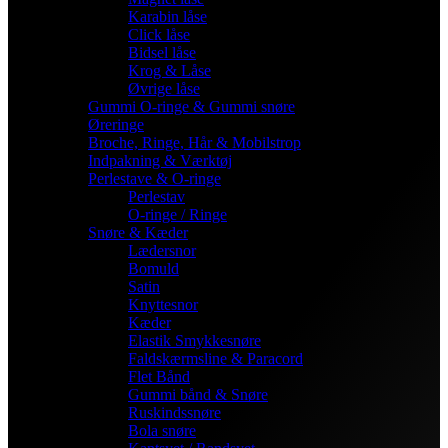
Karabin låse
Click låse
Bidsel låse
Krog & Låse
Øvrige låse
Gummi O-ringe & Gummi snøre
Øreringe
Broche, Ringe, Hår & Mobilstrop
Indpakning & Værktøj
Perlestave & O-ringe
Perlestav
O-ringe / Ringe
Snøre & Kæder
Lædersnor
Bomuld
Satin
Knyttesnor
Kæder
Elastik Smykkesnøre
Faldskærmsline & Paracord
Flet Bånd
Gummi bånd & Snøre
Ruskindssnøre
Bola snøre