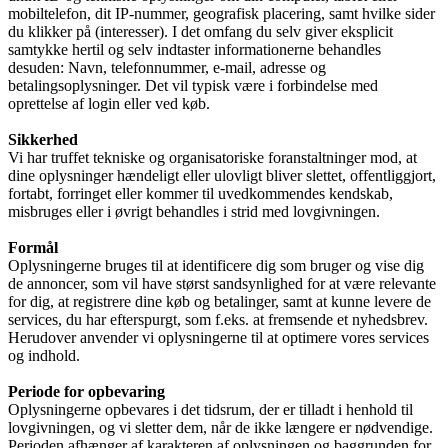
mobiltelefon, dit IP-nummer, geografisk placering, samt hvilke sider
du klikker på (interesser). I det omfang du selv giver eksplicit
samtykke hertil og selv indtaster informationerne behandles
desuden: Navn, telefonnummer, e-mail, adresse og
betalingsoplysninger. Det vil typisk være i forbindelse med
oprettelse af login eller ved køb.
Sikkerhed
Vi har truffet tekniske og organisatoriske foranstaltninger mod, at
dine oplysninger hændeligt eller ulovligt bliver slettet, offentliggjort,
fortabt, forringet eller kommer til uvedkommendes kendskab,
misbruges eller i øvrigt behandles i strid med lovgivningen.
Formål
Oplysningerne bruges til at identificere dig som bruger og vise dig
de annoncer, som vil have størst sandsynlighed for at være relevante
for dig, at registrere dine køb og betalinger, samt at kunne levere de
services, du har efterspurgt, som f.eks. at fremsende et nyhedsbrev.
Herudover anvender vi oplysningerne til at optimere vores services
og indhold.
Periode for opbevaring
Oplysningerne opbevares i det tidsrum, der er tilladt i henhold til
lovgivningen, og vi sletter dem, når de ikke længere er nødvendige.
Perioden afhænger af karakteren af oplysningen og baggrunden for