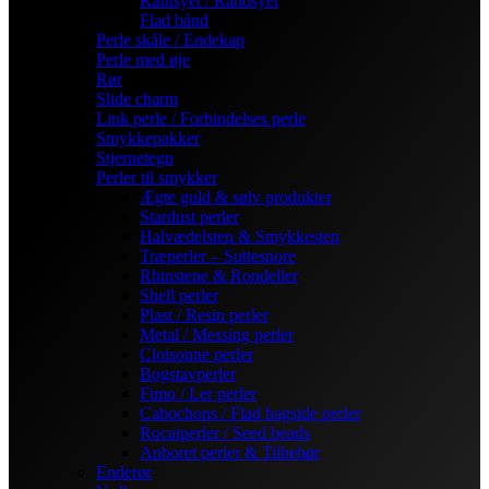
Kantsyet / Randsyet
Flad bånd
Perle skåle / Endekap
Perle med øje
Rør
Slide charm
Link perle / Forbindelses perle
Smykkepakker
Stjernetegn
Perler til smykker
Ægte guld & sølv produkter
Stardust perler
Halvædelsten & Smykkesten
Træperler – Suttesnore
Rhinstene & Rondeller
Shell perler
Plast / Resin perler
Metal / Messing perler
Cloisonne perler
Bogstavperler
Fimo / Ler perler
Cabochons / Flad bagside perler
Rocaiperler / Seed beads
Anboret perler & Tilbehør
Enderør