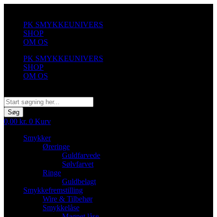
Videre
til
PK SMYKKEUNIVERS
indhold
SHOP
OM OS
PK SMYKKEUNIVERS
SHOP
OM OS
Søg
Søg
0,00
kr.
0
Kurv
Smykker
Øreringe
Guldfarvede
Sølvfarvet
Ringe
Guldbelagt
Smykkefremstilling
Wire & Tilbehør
Smykkelåse
Magnet låse