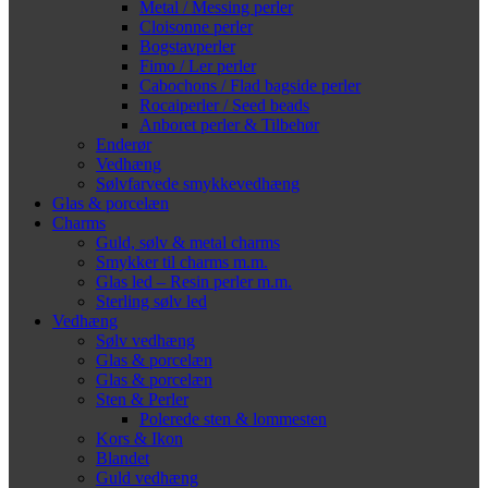
Metal / Messing perler
Cloisonne perler
Bogstavperler
Fimo / Ler perler
Cabochons / Flad bagside perler
Rocaiperler / Seed beads
Anboret perler & Tilbehør
Enderør
Vedhæng
Sølvfarvede smykkevedhæng
Glas & porcelæn
Charms
Guld, sølv & metal charms
Smykker til charms m.m.
Glas led – Resin perler m.m.
Sterling sølv led
Vedhæng
Sølv vedhæng
Glas & porcelæn
Glas & porcelæn
Sten & Perler
Polerede sten & lommesten
Kors & Ikon
Blandet
Guld vedhæng