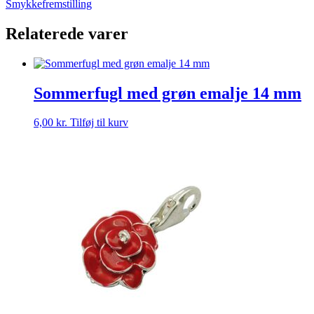
Smykkefremstilling
1,8
mm
Relaterede varer
antal
Sommerfugl med grøn emalje 14 mm
6,00
kr.
Tilføj til kurv