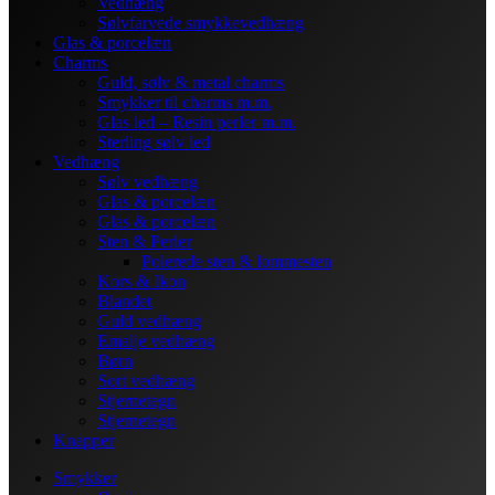
Vedhæng
Sølvfarvede smykkevedhæng
Glas & porcelæn
Charms
Guld, sølv & metal charms
Smykker til charms m.m.
Glas led – Resin perler m.m.
Sterling sølv led
Vedhæng
Sølv vedhæng
Glas & porcelæn
Glas & porcelæn
Sten & Perler
Polerede sten & lommesten
Kors & Ikon
Blandet
Guld vedhæng
Emalje vedhæng
Børn
Sort vedhæng
Stjernetegn
Stjernetegn
Knapper
Smykker