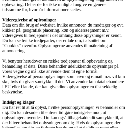
opbevaring. Det er derfor ikke muligt at angive en generel
tidsramme for, hvornår informationer slettes.
Videregivelse af oplysninger
Data om din brug af websitet, hvilke annoncer, du modtager og evt.
klikker på, geografisk placering, køn og alderssegment m.v.
videregives til tredjeparter i det omfang disse oplysninger er kendt.
Du kan se hvilke tredjeparter, der er tale om, i afsnittet om
”Cookies” ovenfor. Oplysningerne anvendes til målretning af
annoncering.
Vi benytter herudover en række tredjeparter til opbevaring og
behandling af data. Disse behandler udelukkende oplysninger på
vores vegne og må ikke anvende dem til egne formål.
Videregivelse af personoplysninger som navn og e-mail m.v. vil kun
ske, hvis du giver samtykke til det. Vi anvender kun databehandlere
i EU eller i lande, der kan give dine oplysninger en tilstrækkelig
beskyttelse.
Indsigt og klager
Du har ret til at få oplyst, hvilke personoplysninger, vi behandler om
dig. Du kan desuden til enhver tid gøre indsigelse mod, at
oplysninger anvendes. Du kan også tilbagekalde dit samtykke til, at
der bliver behandlet oplysninger om dig. Hvis de oplysninger, der
behandles om dig, er forkerte har du ret til at de bliver rettet eller