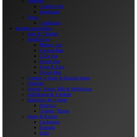
Øreringe
Guldfarvede
Sølvfarvet
Ringe
Guldbelagt
Smykkefremstilling
Wire & Tilbehør
Smykkelåse
Magnet låse
Karabin låse
Click låse
Bidsel låse
Krog & Låse
Øvrige låse
Gummi O-ringe & Gummi snøre
Øreringe
Broche, Ringe, Hår & Mobilstrop
Indpakning & Værktøj
Perlestave & O-ringe
Perlestav
O-ringe / Ringe
Snøre & Kæder
Lædersnor
Bomuld
Satin