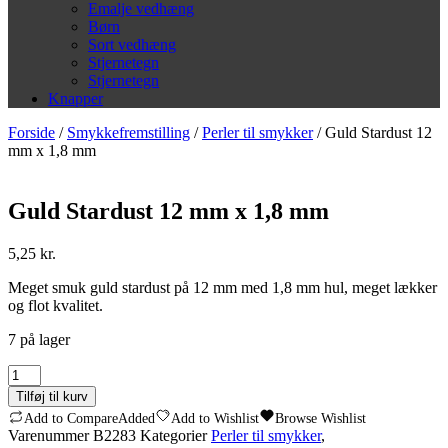
Emalje vedhæng
Børn
Sort vedhæng
Stjernetegn
Stjernetegn
Knapper
Forside
/
Smykkefremstilling
/
Perler til smykker
/ Guld Stardust 12
mm x 1,8 mm
Guld Stardust 12 mm x 1,8 mm
5,25
kr.
Meget smuk guld stardust på 12 mm med 1,8 mm hul, meget lækker
og flot kvalitet.
7 på lager
Guld
Stardust
Tilføj til kurv
12
Add to Compare
Added
Add to Wishlist
Browse Wishlist
mm
Varenummer
B2283
Kategorier
Perler til smykker
,
x