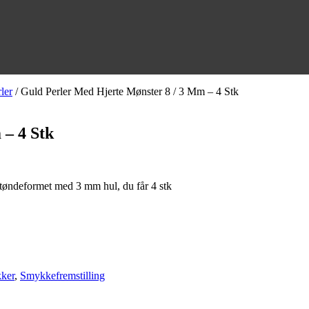
ler
/ Guld Perler Med Hjerte Mønster 8 / 3 Mm – 4 Stk
 – 4 Stk
t tøndeformet med 3 mm hul, du får 4 stk
kker
,
Smykkefremstilling