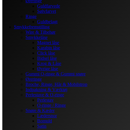
Øreringe
Guldfarvede
Sølvfarvet
Ringe
Guldbelagt
Smykkefremstilling
Wire & Tilbehør
Smykkelåse
Magnet låse
Karabin låse
Click låse
Bidsel låse
Krog & Låse
Øvrige låse
Gummi O-ringe & Gummi snøre
Øreringe
Broche, Ringe, Hår & Mobilstrop
Indpakning & Værktøj
Perlestave & O-ringe
Perlestav
O-ringe / Ringe
Snøre & Kæder
Lædersnor
Bomuld
Satin