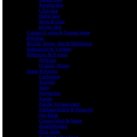
Karabin låse
Click låse
Bidsel låse
Krog & Låse
Øvrige låse
Gummi O-ringe & Gummi snøre
Øreringe
Broche, Ringe, Hår & Mobilstrop
Indpakning & Værktøj
Perlestave & O-ringe
Perlestav
O-ringe / Ringe
Snøre & Kæder
Lædersnor
Bomuld
Satin
Knyttesnor
Kæder
Elastik Smykkesnøre
Faldskærmsline & Paracord
Flet Bånd
Gummi bånd & Snøre
Ruskindssnøre
Bola snøre