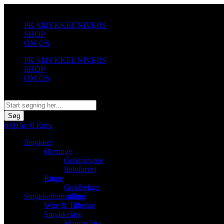
Videre
til
PK SMYKKEUNIVERS
indhold
SHOP
OM OS
PK SMYKKEUNIVERS
SHOP
OM OS
Søg
Søg
0,00
kr.
0
Kurv
Smykker
Øreringe
Guldfarvede
Sølvfarvet
Ringe
Guldbelagt
Smykkefremstilling
Wire & Tilbehør
Smykkelåse
Magnet låse