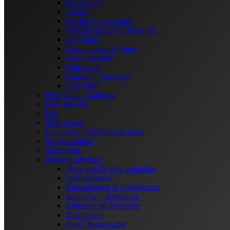
Knyttesnor
Kæder
Elastik Smykkesnøre
Faldskærmsline & Paracord
Flet Bånd
Gummi bånd & Snøre
Ruskindssnøre
Bola snøre
Kantsyet / Randsyet
Flad bånd
Perle skåle / Endekap
Perle med øje
Rør
Slide charm
Link perle / Forbindelses perle
Smykkepakker
Stjernetegn
Perler til smykker
Ægte guld & sølv produkter
Stardust perler
Halvædelsten & Smykkesten
Træperler – Suttesnore
Rhinstene & Rondeller
Shell perler
Plast / Resin perler