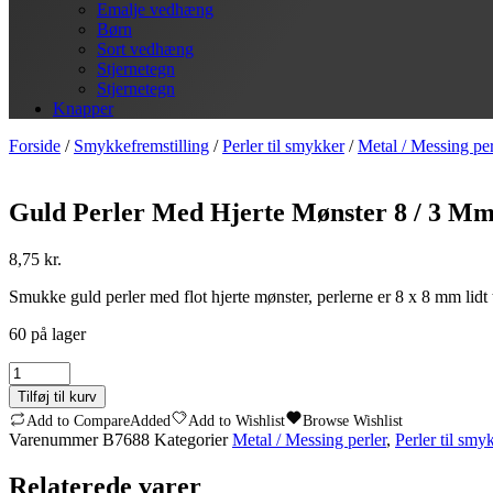
Emalje vedhæng
Børn
Sort vedhæng
Stjernetegn
Stjernetegn
Knapper
Forside
/
Smykkefremstilling
/
Perler til smykker
/
Metal / Messing per
Guld Perler Med Hjerte Mønster 8 / 3 Mm
8,75
kr.
Smukke guld perler med flot hjerte mønster, perlerne er 8 x 8 mm lid
60 på lager
Guld
Perler
Tilføj til kurv
Med
Add to Compare
Added
Add to Wishlist
Browse Wishlist
Hjerte
Varenummer
B7688
Kategorier
Metal / Messing perler
,
Perler til smy
Mønster
8
Relaterede varer
/