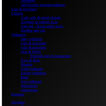
Vedhæng
Sølvfarvede smykkevedhæng
Glas & porcelæn
Charms
Guld, sølv & metal charms
Smykker til charms m.m.
Glas led – Resin perler m.m.
Sterling sølv led
Vedhæng
Sølv vedhæng
Glas & porcelæn
Glas & porcelæn
Sten & Perler
Polerede sten & lommesten
Kors & Ikon
Blandet
Guld vedhæng
Emalje vedhæng
Børn
Sort vedhæng
Stjernetegn
Stjernetegn
Knapper
Smykker