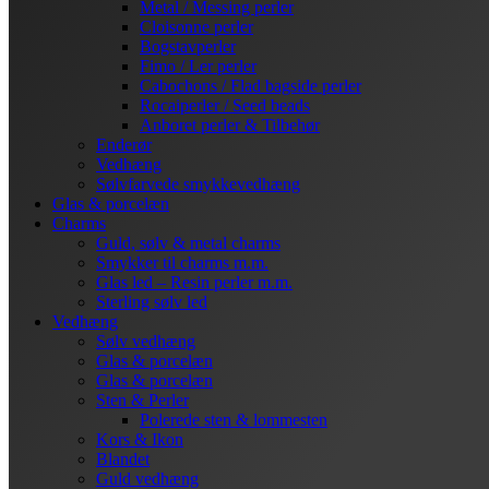
Metal / Messing perler
Cloisonne perler
Bogstavperler
Fimo / Ler perler
Cabochons / Flad bagside perler
Rocaiperler / Seed beads
Anboret perler & Tilbehør
Enderør
Vedhæng
Sølvfarvede smykkevedhæng
Glas & porcelæn
Charms
Guld, sølv & metal charms
Smykker til charms m.m.
Glas led – Resin perler m.m.
Sterling sølv led
Vedhæng
Sølv vedhæng
Glas & porcelæn
Glas & porcelæn
Sten & Perler
Polerede sten & lommesten
Kors & Ikon
Blandet
Guld vedhæng