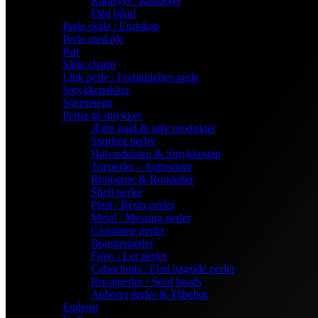
Kantsyet / Randsyet
Flad bånd
Perle skåle / Endekap
Perle med øje
Rør
Slide charm
Link perle / Forbindelses perle
Smykkepakker
Stjernetegn
Perler til smykker
Ægte guld & sølv produkter
Stardust perler
Halvædelsten & Smykkesten
Træperler – Suttesnore
Rhinstene & Rondeller
Shell perler
Plast / Resin perler
Metal / Messing perler
Cloisonne perler
Bogstavperler
Fimo / Ler perler
Cabochons / Flad bagside perler
Rocaiperler / Seed beads
Anboret perler & Tilbehør
Enderør