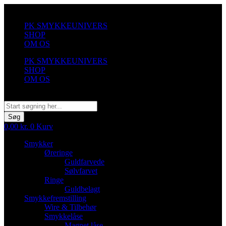
Videre
til
PK SMYKKEUNIVERS
indhold
SHOP
OM OS
PK SMYKKEUNIVERS
SHOP
OM OS
Søg
Søg
0,00
kr.
0
Kurv
Smykker
Øreringe
Guldfarvede
Sølvfarvet
Ringe
Guldbelagt
Smykkefremstilling
Wire & Tilbehør
Smykkelåse
Magnet låse