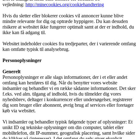
vejledning:
http://minecookies.org/cookiehandtering
Hvis du sletter eller blokerer cookies vil annoncer kunne blive
mindre relevante for dig og optræde hyppigere. Du kan desuden
risikere at websitet ikke fungerer optimalt samt at der er indhold, du
ikke kan få adgang til.
Websitet indeholder cookies fra tredjeparter, der i varierende omfang
kan omfatte typisk til analysebrug.
Personoplysninger
Generelt
Personoplysninger er alle slags informationer, der i et eller andet
omfang kan henføres til dig. Når du benytter vores website
indsamler og behandler vi en række sådanne informationer. Det sker
f.eks. ved alm. tilgang af indhold, hvis du tilmelder dig vores
nyhedsbrev, deltager i konkurrencer eller undersøgelser, registrerer
dig som bruger eller abonnent, øvrig brug af services eller foretager
køb via websitet.
Vi indsamler og behandler typisk følgende typer af oplysninger: Et
unikt ID og tekniske oplysninger om din computer, tablet eller
mobiltelefon, dit IP-nummer, geografisk placering, samt hvilke sider
du klikker på (interesser). I det omfang du selv giver eksplicit