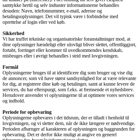
samtykke hertil og selv indtaster informationerne behandles
desuden: Navn, telefonnummer, e-mail, adresse og
betalingsoplysninger. Det vil typisk være i forbindelse med
oprettelse af login eller ved køb.
Sikkerhed
Vi har truffet tekniske og organisatoriske foranstaltninger mod, at
dine oplysninger hændeligt eller ulovligt bliver slettet, offentliggjort,
fortabt, forringet eller kommer til uvedkommendes kendskab,
misbruges eller i øvrigt behandles i strid med lovgivningen.
Formål
Oplysningerne bruges til at identificere dig som bruger og vise dig
de annoncer, som vil have størst sandsynlighed for at være relevante
for dig, at registrere dine køb og betalinger, samt at kunne levere de
services, du har efterspurgt, som f.eks. at fremsende et nyhedsbrev.
Herudover anvender vi oplysningerne til at optimere vores services
og indhold.
Periode for opbevaring
Oplysningerne opbevares i det tidsrum, der er tilladt i henhold til
lovgivningen, og vi sletter dem, når de ikke længere er nødvendige.
Perioden afhænger af karakteren af oplysningen og baggrunden for
opbevaring. Det er derfor ikke muligt at angive en generel