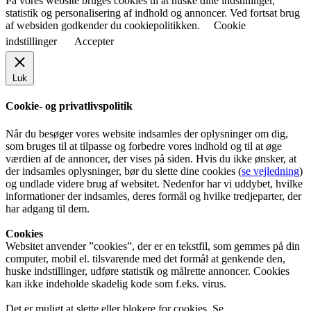
På vores website bruges cookies til at huske dine indstillinger,
statistik og personalisering af indhold og annoncer. Ved fortsat brug
af websiden godkender du cookiepolitikken.
Cookie
indstillinger
Accepter
Luk
Cookie- og privatlivspolitik
Når du besøger vores website indsamles der oplysninger om dig,
som bruges til at tilpasse og forbedre vores indhold og til at øge
værdien af de annoncer, der vises på siden. Hvis du ikke ønsker, at
der indsamles oplysninger, bør du slette dine cookies (
se vejledning
)
og undlade videre brug af websitet. Nedenfor har vi uddybet, hvilke
informationer der indsamles, deres formål og hvilke tredjeparter, der
har adgang til dem.
Cookies
Websitet anvender ”cookies”, der er en tekstfil, som gemmes på din
computer, mobil el. tilsvarende med det formål at genkende den,
huske indstillinger, udføre statistik og målrette annoncer. Cookies
kan ikke indeholde skadelig kode som f.eks. virus.
Det er muligt at slette eller blokere for cookies. Se