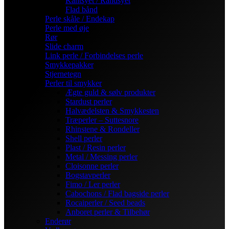
Kantsyet / Randsyet
Flad bånd
Perle skåle / Endekap
Perle med øje
Rør
Slide charm
Link perle / Forbindelses perle
Smykkepakker
Stjernetegn
Perler til smykker
Ægte guld & sølv produkter
Stardust perler
Halvædelsten & Smykkesten
Træperler – Suttesnore
Rhinstene & Rondeller
Shell perler
Plast / Resin perler
Metal / Messing perler
Cloisonne perler
Bogstavperler
Fimo / Ler perler
Cabochons / Flad bagside perler
Rocaiperler / Seed beads
Anboret perler & Tilbehør
Enderør