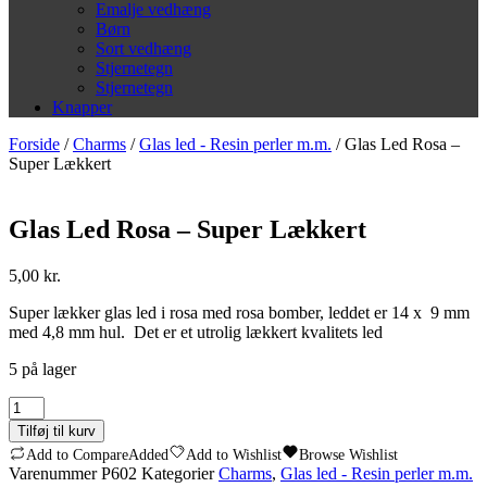
Emalje vedhæng
Børn
Sort vedhæng
Stjernetegn
Stjernetegn
Knapper
Forside
/
Charms
/
Glas led - Resin perler m.m.
/ Glas Led Rosa –
Super Lækkert
Glas Led Rosa – Super Lækkert
5,00
kr.
Super lækker glas led i rosa med rosa bomber, leddet er 14 x 9 mm
med 4,8 mm hul. Det er et utrolig lækkert kvalitets led
5 på lager
Glas
Led
Tilføj til kurv
Rosa
Add to Compare
Added
Add to Wishlist
Browse Wishlist
-
Varenummer
P602
Kategorier
Charms
,
Glas led - Resin perler m.m.
Super