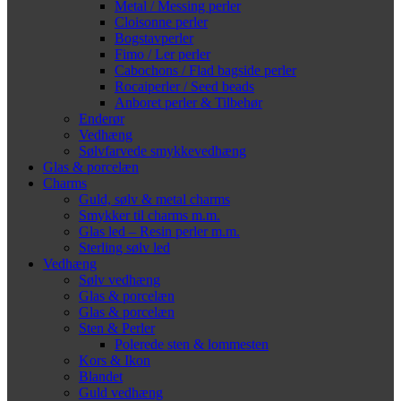
Metal / Messing perler
Cloisonne perler
Bogstavperler
Fimo / Ler perler
Cabochons / Flad bagside perler
Rocaiperler / Seed beads
Anboret perler & Tilbehør
Enderør
Vedhæng
Sølvfarvede smykkevedhæng
Glas & porcelæn
Charms
Guld, sølv & metal charms
Smykker til charms m.m.
Glas led – Resin perler m.m.
Sterling sølv led
Vedhæng
Sølv vedhæng
Glas & porcelæn
Glas & porcelæn
Sten & Perler
Polerede sten & lommesten
Kors & Ikon
Blandet
Guld vedhæng