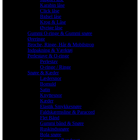
Karabin låse
Click låse
Bidsel låse
Krog & Låse
Øvrige låse
Gummi O-ringe & Gummi snøre
Øreringe
Broche, Ringe, Hår & Mobilstrop
Indpakning & Værktøj
Perlestave & O-ringe
Perlestav
O-ringe / Ringe
Snøre & Kæder
Lædersnor
Bomuld
Satin
Knyttesnor
Kæder
Elastik Smykkesnøre
Faldskærmsline & Paracord
Flet Bånd
Gummi bånd & Snøre
Ruskindssnøre
Bola snøre