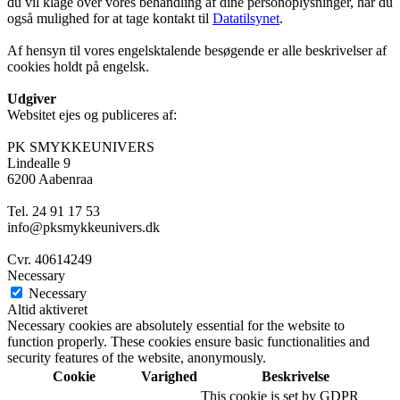
du vil klage over vores behandling af dine personoplysninger, har du
også mulighed for at tage kontakt til
Datatilsynet
.
Af hensyn til vores engelsktalende besøgende er alle beskrivelser af
cookies holdt på engelsk.
Udgiver
Websitet ejes og publiceres af:
PK SMYKKEUNIVERS
Lindealle 9
6200 Aabenraa
Tel. 24 91 17 53
info@pksmykkeunivers.dk
Cvr. 40614249
Necessary
Necessary
Altid aktiveret
Necessary cookies are absolutely essential for the website to
function properly. These cookies ensure basic functionalities and
security features of the website, anonymously.
Cookie
Varighed
Beskrivelse
This cookie is set by GDPR