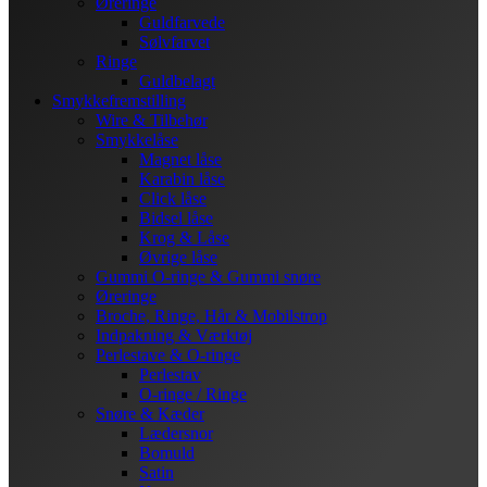
Øreringe
Guldfarvede
Sølvfarvet
Ringe
Guldbelagt
Smykkefremstilling
Wire & Tilbehør
Smykkelåse
Magnet låse
Karabin låse
Click låse
Bidsel låse
Krog & Låse
Øvrige låse
Gummi O-ringe & Gummi snøre
Øreringe
Broche, Ringe, Hår & Mobilstrop
Indpakning & Værktøj
Perlestave & O-ringe
Perlestav
O-ringe / Ringe
Snøre & Kæder
Lædersnor
Bomuld
Satin