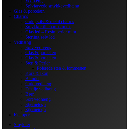
Vedhæng
Sølvfarvede smykkevedhæng
Glas & porcelæn
Charms
Guld, sølv & metal charms
Smykker til charms m.m.
Glas led – Resin perler m.m.
Sterling sølv led
Vedhæng
Sølv vedhæng
Glas & porcelæn
Glas & porcelæn
Sten & Perler
Polerede sten & lommesten
Kors & Ikon
Blandet
Guld vedhæng
Emalje vedhæng
Børn
Sort vedhæng
Stjernetegn
Stjernetegn
Knapper
Smykker