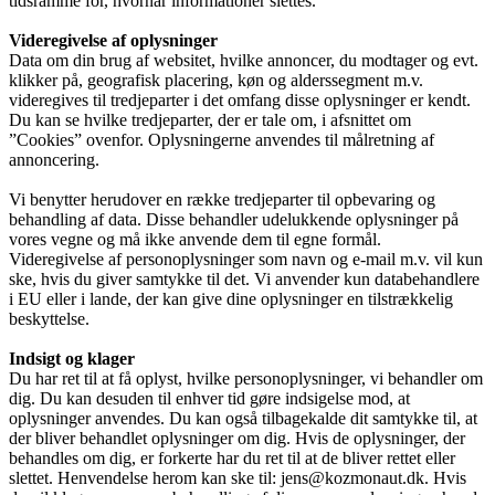
tidsramme for, hvornår informationer slettes.
Videregivelse af oplysninger
Data om din brug af websitet, hvilke annoncer, du modtager og evt.
klikker på, geografisk placering, køn og alderssegment m.v.
videregives til tredjeparter i det omfang disse oplysninger er kendt.
Du kan se hvilke tredjeparter, der er tale om, i afsnittet om
”Cookies” ovenfor. Oplysningerne anvendes til målretning af
annoncering.
Vi benytter herudover en række tredjeparter til opbevaring og
behandling af data. Disse behandler udelukkende oplysninger på
vores vegne og må ikke anvende dem til egne formål.
Videregivelse af personoplysninger som navn og e-mail m.v. vil kun
ske, hvis du giver samtykke til det. Vi anvender kun databehandlere
i EU eller i lande, der kan give dine oplysninger en tilstrækkelig
beskyttelse.
Indsigt og klager
Du har ret til at få oplyst, hvilke personoplysninger, vi behandler om
dig. Du kan desuden til enhver tid gøre indsigelse mod, at
oplysninger anvendes. Du kan også tilbagekalde dit samtykke til, at
der bliver behandlet oplysninger om dig. Hvis de oplysninger, der
behandles om dig, er forkerte har du ret til at de bliver rettet eller
slettet. Henvendelse herom kan ske til: jens@kozmonaut.dk. Hvis