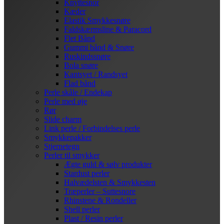
Knyttesnor
Kæder
Elastik Smykkesnøre
Faldskærmsline & Paracord
Flet Bånd
Gummi bånd & Snøre
Ruskindssnøre
Bola snøre
Kantsyet / Randsyet
Flad bånd
Perle skåle / Endekap
Perle med øje
Rør
Slide charm
Link perle / Forbindelses perle
Smykkepakker
Stjernetegn
Perler til smykker
Ægte guld & sølv produkter
Stardust perler
Halvædelsten & Smykkesten
Træperler – Suttesnore
Rhinstene & Rondeller
Shell perler
Plast / Resin perler