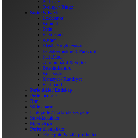
Perlestav
O-ringe / Ringe
Snøre & Kæder
Lædersnor
Bomuld
Satin
Knyttesnor
Kæder
Elastik Smykkesnøre
Faldskærmsline & Paracord
Flet Bånd
Gummi bånd & Snøre
Ruskindssnøre
Bola snøre
Kantsyet / Randsyet
Flad bånd
Perle skåle / Endekap
Perle med øje
Rør
Slide charm
Link perle / Forbindelses perle
Smykkepakker
Stjernetegn
Perler til smykker
Ægte guld & sølv produkter