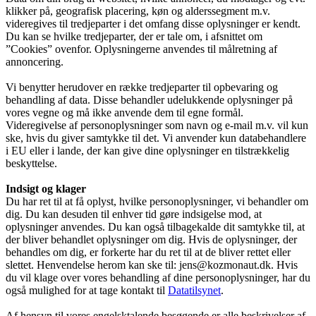
klikker på, geografisk placering, køn og alderssegment m.v.
videregives til tredjeparter i det omfang disse oplysninger er kendt.
Du kan se hvilke tredjeparter, der er tale om, i afsnittet om
”Cookies” ovenfor. Oplysningerne anvendes til målretning af
annoncering.
Vi benytter herudover en række tredjeparter til opbevaring og
behandling af data. Disse behandler udelukkende oplysninger på
vores vegne og må ikke anvende dem til egne formål.
Videregivelse af personoplysninger som navn og e-mail m.v. vil kun
ske, hvis du giver samtykke til det. Vi anvender kun databehandlere
i EU eller i lande, der kan give dine oplysninger en tilstrækkelig
beskyttelse.
Indsigt og klager
Du har ret til at få oplyst, hvilke personoplysninger, vi behandler om
dig. Du kan desuden til enhver tid gøre indsigelse mod, at
oplysninger anvendes. Du kan også tilbagekalde dit samtykke til, at
der bliver behandlet oplysninger om dig. Hvis de oplysninger, der
behandles om dig, er forkerte har du ret til at de bliver rettet eller
slettet. Henvendelse herom kan ske til: jens@kozmonaut.dk. Hvis
du vil klage over vores behandling af dine personoplysninger, har du
også mulighed for at tage kontakt til
Datatilsynet
.
Af hensyn til vores engelsktalende besøgende er alle beskrivelser af