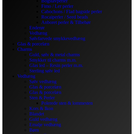
Bogstavperler
Fimo / Ler perler
Cabochons / Flad bagside perler
Rocaiperler / Seed beads
Anboret perler & Tilbehør
Enderør
Vedhæng
Sølvfarvede smykkevedhæng
Glas & porcelæn
Charms
Guld, sølv & metal charms
Smykker til charms m.m.
Glas led – Resin perler m.m.
Sterling sølv led
Vedhæng
Sølv vedhæng
Glas & porcelæn
Glas & porcelæn
Sten & Perler
Polerede sten & lommesten
Kors & Ikon
Blandet
Guld vedhæng
Emalje vedhæng
Børn