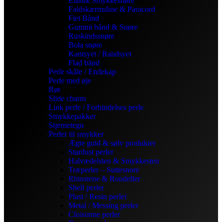
Elastik Smykkesnøre
Faldskærmsline & Paracord
Flet Bånd
Gummi bånd & Snøre
Ruskindssnøre
Bola snøre
Kantsyet / Randsyet
Flad bånd
Perle skåle / Endekap
Perle med øje
Rør
Slide charm
Link perle / Forbindelses perle
Smykkepakker
Stjernetegn
Perler til smykker
Ægte guld & sølv produkter
Stardust perler
Halvædelsten & Smykkesten
Træperler – Suttesnore
Rhinstene & Rondeller
Shell perler
Plast / Resin perler
Metal / Messing perler
Cloisonne perler