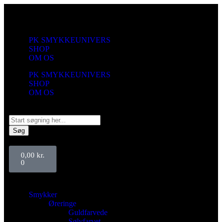
PK SMYKKEUNIVERS
SHOP
OM OS
PK SMYKKEUNIVERS
SHOP
OM OS
Søg
0,00
kr.
0
Smykker
Øreringe
Guldfarvede
Sølvfarvet