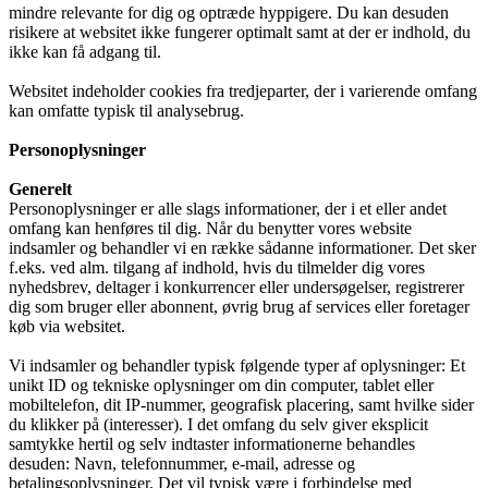
mindre relevante for dig og optræde hyppigere. Du kan desuden
risikere at websitet ikke fungerer optimalt samt at der er indhold, du
ikke kan få adgang til.
Websitet indeholder cookies fra tredjeparter, der i varierende omfang
kan omfatte typisk til analysebrug.
Personoplysninger
Generelt
Personoplysninger er alle slags informationer, der i et eller andet
omfang kan henføres til dig. Når du benytter vores website
indsamler og behandler vi en række sådanne informationer. Det sker
f.eks. ved alm. tilgang af indhold, hvis du tilmelder dig vores
nyhedsbrev, deltager i konkurrencer eller undersøgelser, registrerer
dig som bruger eller abonnent, øvrig brug af services eller foretager
køb via websitet.
Vi indsamler og behandler typisk følgende typer af oplysninger: Et
unikt ID og tekniske oplysninger om din computer, tablet eller
mobiltelefon, dit IP-nummer, geografisk placering, samt hvilke sider
du klikker på (interesser). I det omfang du selv giver eksplicit
samtykke hertil og selv indtaster informationerne behandles
desuden: Navn, telefonnummer, e-mail, adresse og
betalingsoplysninger. Det vil typisk være i forbindelse med