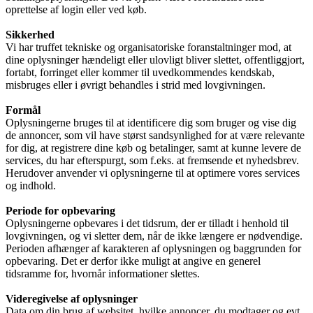
oprettelse af login eller ved køb.
Sikkerhed
Vi har truffet tekniske og organisatoriske foranstaltninger mod, at
dine oplysninger hændeligt eller ulovligt bliver slettet, offentliggjort,
fortabt, forringet eller kommer til uvedkommendes kendskab,
misbruges eller i øvrigt behandles i strid med lovgivningen.
Formål
Oplysningerne bruges til at identificere dig som bruger og vise dig
de annoncer, som vil have størst sandsynlighed for at være relevante
for dig, at registrere dine køb og betalinger, samt at kunne levere de
services, du har efterspurgt, som f.eks. at fremsende et nyhedsbrev.
Herudover anvender vi oplysningerne til at optimere vores services
og indhold.
Periode for opbevaring
Oplysningerne opbevares i det tidsrum, der er tilladt i henhold til
lovgivningen, og vi sletter dem, når de ikke længere er nødvendige.
Perioden afhænger af karakteren af oplysningen og baggrunden for
opbevaring. Det er derfor ikke muligt at angive en generel
tidsramme for, hvornår informationer slettes.
Videregivelse af oplysninger
Data om din brug af websitet, hvilke annoncer, du modtager og evt.