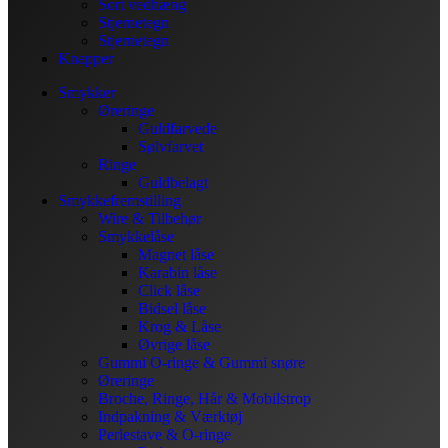
Sort vedhæng
Stjernetegn
Stjernetegn
Knapper
Smykker
Øreringe
Guldfarvede
Sølvfarvet
Ringe
Guldbelagt
Smykkefremstilling
Wire & Tilbehør
Smykkelåse
Magnet låse
Karabin låse
Click låse
Bidsel låse
Krog & Låse
Øvrige låse
Gummi O-ringe & Gummi snøre
Øreringe
Broche, Ringe, Hår & Mobilstrop
Indpakning & Værktøj
Perlestave & O-ringe