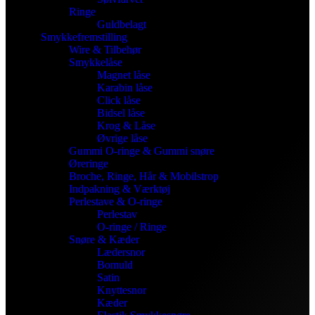
Ringe
Guldbelagt
Smykkefremstilling
Wire & Tilbehør
Smykkelåse
Magnet låse
Karabin låse
Click låse
Bidsel låse
Krog & Låse
Øvrige låse
Gummi O-ringe & Gummi snøre
Øreringe
Broche, Ringe, Hår & Mobilstrop
Indpakning & Værktøj
Perlestave & O-ringe
Perlestav
O-ringe / Ringe
Snøre & Kæder
Lædersnor
Bomuld
Satin
Knyttesnor
Kæder