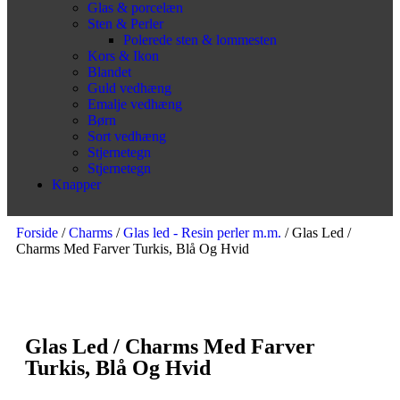
Glas & porcelæn
Sten & Perler
Polerede sten & lommesten
Kors & Ikon
Blandet
Guld vedhæng
Emalje vedhæng
Børn
Sort vedhæng
Stjernetegn
Stjernetegn
Knapper
Forside
/
Charms
/
Glas led - Resin perler m.m.
/ Glas Led /
Charms Med Farver Turkis, Blå Og Hvid
Glas Led / Charms Med Farver
Turkis, Blå Og Hvid