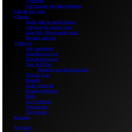
Vedhæng
Sølvfarvede smykkevedhæng
Glas & porcelæn
Charms
Guld, sølv & metal charms
Smykker til charms m.m.
Glas led – Resin perler m.m.
Sterling sølv led
Vedhæng
Sølv vedhæng
Glas & porcelæn
Glas & porcelæn
Sten & Perler
Polerede sten & lommesten
Kors & Ikon
Blandet
Guld vedhæng
Emalje vedhæng
Børn
Sort vedhæng
Stjernetegn
Stjernetegn
Knapper
Smykker