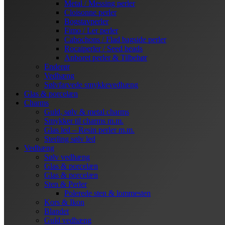
Metal / Messing perler
Cloisonne perler
Bogstavperler
Fimo / Ler perler
Cabochons / Flad bagside perler
Rocaiperler / Seed beads
Anboret perler & Tilbehør
Enderør
Vedhæng
Sølvfarvede smykkevedhæng
Glas & porcelæn
Charms
Guld, sølv & metal charms
Smykker til charms m.m.
Glas led – Resin perler m.m.
Sterling sølv led
Vedhæng
Sølv vedhæng
Glas & porcelæn
Glas & porcelæn
Sten & Perler
Polerede sten & lommesten
Kors & Ikon
Blandet
Guld vedhæng