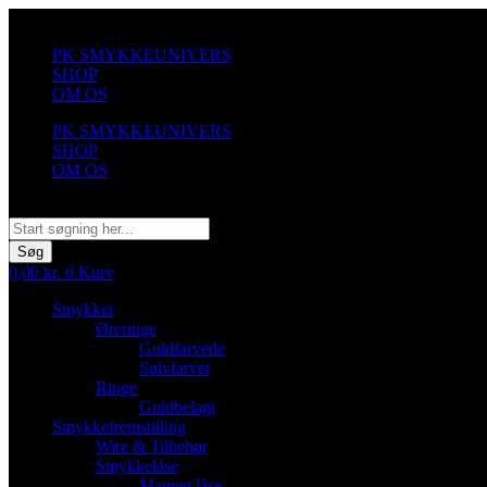
Videre
til
PK SMYKKEUNIVERS
indhold
SHOP
OM OS
PK SMYKKEUNIVERS
SHOP
OM OS
Søg
Søg
0,00
kr.
0
Kurv
Smykker
Øreringe
Guldfarvede
Sølvfarvet
Ringe
Guldbelagt
Smykkefremstilling
Wire & Tilbehør
Smykkelåse
Magnet låse