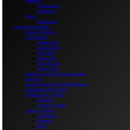
Øreringe
Guldfarvede
Sølvfarvet
Ringe
Guldbelagt
Smykkefremstilling
Wire & Tilbehør
Smykkelåse
Magnet låse
Karabin låse
Click låse
Bidsel låse
Krog & Låse
Øvrige låse
Gummi O-ringe & Gummi snøre
Øreringe
Broche, Ringe, Hår & Mobilstrop
Indpakning & Værktøj
Perlestave & O-ringe
Perlestav
O-ringe / Ringe
Snøre & Kæder
Lædersnor
Bomuld
Satin