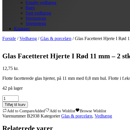
Emalje vedhæng
Børn
Sort vedhæng
Stjernetegn
Stjernetegn
Knapper
Forside
/
Vedhæng
/
Glas & porcelæn
/ Glas Facetteret Hjerte I Rød 
Glas Facetteret Hjerte I Rød 11 mm – 2 st
12,75
kr.
Flotte facetterede glas hjerter, på 11 mm med 0,8 mm hul. Flotte i f.eks
42 på lager
Glas
Facetteret
Tilføj til kurv
Hjerte
Add to Compare
Added
Add to Wishlist
Browse Wishlist
I
Varenummer
B2938
Kategorier
Glas & porcelæn
,
Vedhæng
Rød
11
Relaterede varer
mm