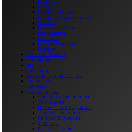
Knyttesnor
Kæder
Elastik Smykkesnøre
Faldskærmsline & Paracord
Flet Bånd
Gummi bånd & Snøre
Ruskindssnøre
Bola snøre
Kantsyet / Randsyet
Flad bånd
Perle skåle / Endekap
Perle med øje
Rør
Slide charm
Link perle / Forbindelses perle
Smykkepakker
Stjernetegn
Perler til smykker
Ægte guld & sølv produkter
Stardust perler
Halvædelsten & Smykkesten
Træperler – Suttesnore
Rhinstene & Rondeller
Shell perler
Plast / Resin perler