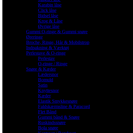
Karabin låse
Click låse
Bidsel låse
Krog & Låse
Øvrige låse
Gummi O-ringe & Gummi snøre
Øreringe
Broche, Ringe, Hår & Mobilstrop
Indpakning & Værktøj
Perlestave & O-ringe
Perlestav
O-ringe / Ringe
Snøre & Kæder
Lædersnor
Bomuld
Satin
Knyttesnor
Kæder
Elastik Smykkesnøre
Faldskærmsline & Paracord
Flet Bånd
Gummi bånd & Snøre
Ruskindssnøre
Bola snøre