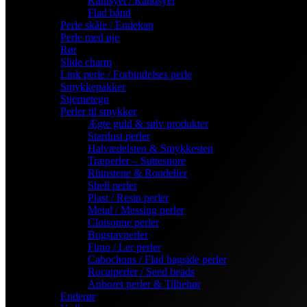
Kantsyet / Randsyet
Flad bånd
Perle skåle / Endekap
Perle med øje
Rør
Slide charm
Link perle / Forbindelses perle
Smykkepakker
Stjernetegn
Perler til smykker
Ægte guld & sølv produkter
Stardust perler
Halvædelsten & Smykkesten
Træperler – Suttesnore
Rhinstene & Rondeller
Shell perler
Plast / Resin perler
Metal / Messing perler
Cloisonne perler
Bogstavperler
Fimo / Ler perler
Cabochons / Flad bagside perler
Rocaiperler / Seed beads
Anboret perler & Tilbehør
Enderør