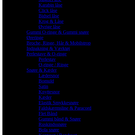
Karabin låse
Click låse
Bidsel låse
Krog & Låse
Øvrige låse
Gummi O-ringe & Gummi snøre
Øreringe
Broche, Ringe, Hår & Mobilstrop
Indpakning & Værktøj
Perlestave & O-ringe
Perlestav
O-ringe / Ringe
Snøre & Kæder
Lædersnor
Bomuld
Satin
Knyttesnor
Kæder
Elastik Smykkesnøre
Faldskærmsline & Paracord
Flet Bånd
Gummi bånd & Snøre
Ruskindssnøre
Bola snøre