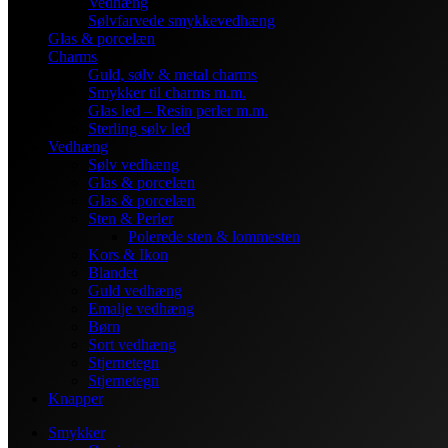
Vedhæng
Sølvfarvede smykkevedhæng
Glas & porcelæn
Charms
Guld, sølv & metal charms
Smykker til charms m.m.
Glas led – Resin perler m.m.
Sterling sølv led
Vedhæng
Sølv vedhæng
Glas & porcelæn
Glas & porcelæn
Sten & Perler
Polerede sten & lommesten
Kors & Ikon
Blandet
Guld vedhæng
Emalje vedhæng
Børn
Sort vedhæng
Stjernetegn
Stjernetegn
Knapper
Smykker