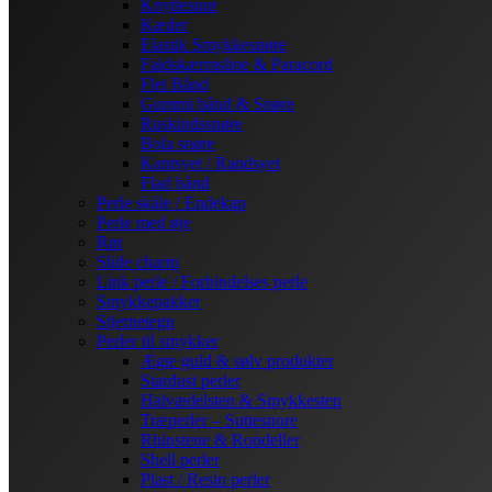
Knyttesnor
Kæder
Elastik Smykkesnøre
Faldskærmsline & Paracord
Flet Bånd
Gummi bånd & Snøre
Ruskindssnøre
Bola snøre
Kantsyet / Randsyet
Flad bånd
Perle skåle / Endekap
Perle med øje
Rør
Slide charm
Link perle / Forbindelses perle
Smykkepakker
Stjernetegn
Perler til smykker
Ægte guld & sølv produkter
Stardust perler
Halvædelsten & Smykkesten
Træperler – Suttesnore
Rhinstene & Rondeller
Shell perler
Plast / Resin perler