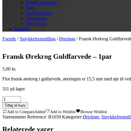
Emalje vedhæng
Børn
Sort vedhæng
Stjernetegn
Stjernetegn
Knapper
Forside
/
Smykkefremstilling
/
Øreringe
/ Fransk Ørekrog Guldfarved
Fransk Ørekrog Guldfarvede – 1par
5,00
kr.
Flot fransk ørekrog i gulfarvede, øreringen er 15,5 mm med øje til ved
311 på lager
Fransk
Ørekrog
Tilføj til kurv
Guldfarvede
Add to Compare
Added
Add to Wishlist
Browse Wishlist
-
Varenummer
Reference: B1659
Kategorier
Øreringe
,
Smykkefremstil
1par
antal
Relaterede varer