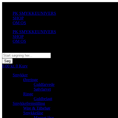
Videre
til
PK SMYKKEUNIVERS
indhold
SHOP
OM OS
PK SMYKKEUNIVERS
SHOP
OM OS
Søg
Søg
0,00
kr.
0
Kurv
Smykker
Øreringe
Guldfarvede
Sølvfarvet
Ringe
Guldbelagt
Smykkefremstilling
Wire & Tilbehør
Smykkelåse
Magnet låse