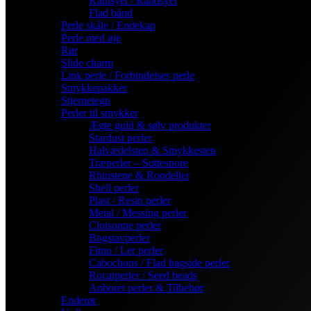
Kantsyet / Randsyet
Flad bånd
Perle skåle / Endekap
Perle med øje
Rør
Slide charm
Link perle / Forbindelses perle
Smykkepakker
Stjernetegn
Perler til smykker
Ægte guld & sølv produkter
Stardust perler
Halvædelsten & Smykkesten
Træperler – Suttesnore
Rhinstene & Rondeller
Shell perler
Plast / Resin perler
Metal / Messing perler
Cloisonne perler
Bogstavperler
Fimo / Ler perler
Cabochons / Flad bagside perler
Rocaiperler / Seed beads
Anboret perler & Tilbehør
Enderør