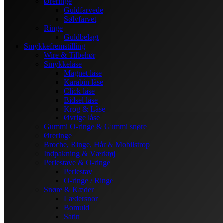
Øreringe
Guldfarvede
Sølvfarvet
Ringe
Guldbelagt
Smykkefremstilling
Wire & Tilbehør
Smykkelåse
Magnet låse
Karabin låse
Click låse
Bidsel låse
Krog & Låse
Øvrige låse
Gummi O-ringe & Gummi snøre
Øreringe
Broche, Ringe, Hår & Mobilstrop
Indpakning & Værktøj
Perlestave & O-ringe
Perlestav
O-ringe / Ringe
Snøre & Kæder
Lædersnor
Bomuld
Satin