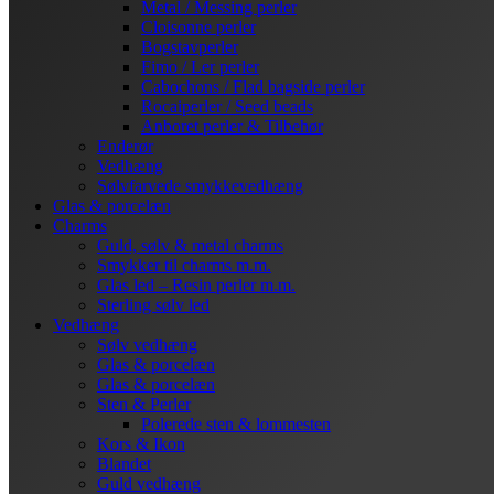
Metal / Messing perler
Cloisonne perler
Bogstavperler
Fimo / Ler perler
Cabochons / Flad bagside perler
Rocaiperler / Seed beads
Anboret perler & Tilbehør
Enderør
Vedhæng
Sølvfarvede smykkevedhæng
Glas & porcelæn
Charms
Guld, sølv & metal charms
Smykker til charms m.m.
Glas led – Resin perler m.m.
Sterling sølv led
Vedhæng
Sølv vedhæng
Glas & porcelæn
Glas & porcelæn
Sten & Perler
Polerede sten & lommesten
Kors & Ikon
Blandet
Guld vedhæng