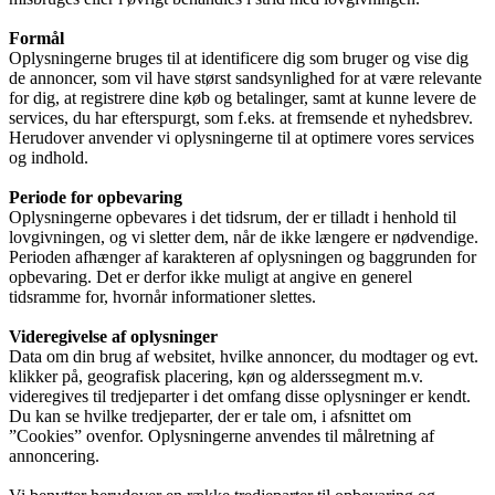
Formål
Oplysningerne bruges til at identificere dig som bruger og vise dig
de annoncer, som vil have størst sandsynlighed for at være relevante
for dig, at registrere dine køb og betalinger, samt at kunne levere de
services, du har efterspurgt, som f.eks. at fremsende et nyhedsbrev.
Herudover anvender vi oplysningerne til at optimere vores services
og indhold.
Periode for opbevaring
Oplysningerne opbevares i det tidsrum, der er tilladt i henhold til
lovgivningen, og vi sletter dem, når de ikke længere er nødvendige.
Perioden afhænger af karakteren af oplysningen og baggrunden for
opbevaring. Det er derfor ikke muligt at angive en generel
tidsramme for, hvornår informationer slettes.
Videregivelse af oplysninger
Data om din brug af websitet, hvilke annoncer, du modtager og evt.
klikker på, geografisk placering, køn og alderssegment m.v.
videregives til tredjeparter i det omfang disse oplysninger er kendt.
Du kan se hvilke tredjeparter, der er tale om, i afsnittet om
”Cookies” ovenfor. Oplysningerne anvendes til målretning af
annoncering.