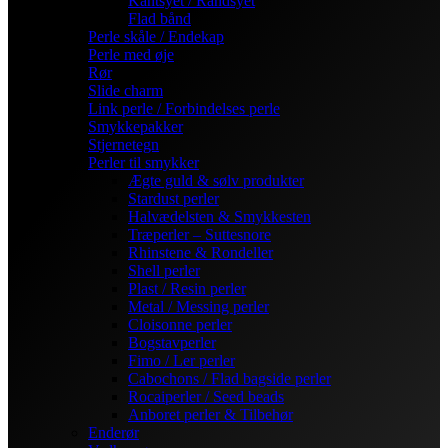
Kantsyet / Randsyet
Flad bånd
Perle skåle / Endekap
Perle med øje
Rør
Slide charm
Link perle / Forbindelses perle
Smykkepakker
Stjernetegn
Perler til smykker
Ægte guld & sølv produkter
Stardust perler
Halvædelsten & Smykkesten
Træperler – Suttesnore
Rhinstene & Rondeller
Shell perler
Plast / Resin perler
Metal / Messing perler
Cloisonne perler
Bogstavperler
Fimo / Ler perler
Cabochons / Flad bagside perler
Rocaiperler / Seed beads
Anboret perler & Tilbehør
Enderør