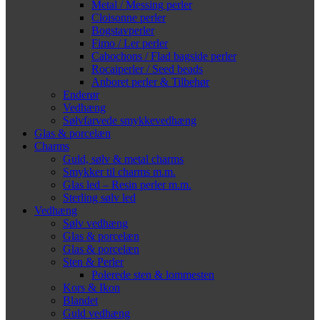
Metal / Messing perler
Cloisonne perler
Bogstavperler
Fimo / Ler perler
Cabochons / Flad bagside perler
Rocaiperler / Seed beads
Anboret perler & Tilbehør
Enderør
Vedhæng
Sølvfarvede smykkevedhæng
Glas & porcelæn
Charms
Guld, sølv & metal charms
Smykker til charms m.m.
Glas led – Resin perler m.m.
Sterling sølv led
Vedhæng
Sølv vedhæng
Glas & porcelæn
Glas & porcelæn
Sten & Perler
Polerede sten & lommesten
Kors & Ikon
Blandet
Guld vedhæng