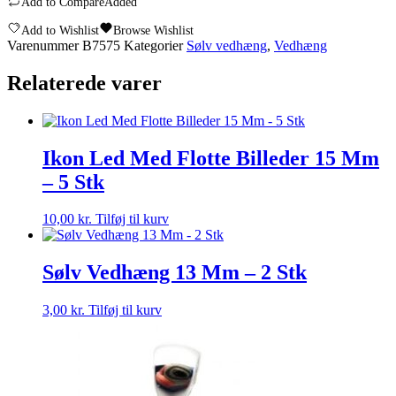
Add to Compare
Added
Uendeligheds
Tegn
Add to Wishlist
Browse Wishlist
Rosen
Varenummer
B7575
Kategorier
Sølv vedhæng
,
Vedhæng
Guld,
34
Relaterede varer
mm
antal
Ikon Led Med Flotte Billeder 15 Mm
– 5 Stk
10,00
kr.
Tilføj til kurv
Sølv Vedhæng 13 Mm – 2 Stk
3,00
kr.
Tilføj til kurv