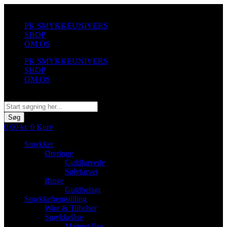
Videre
til
PK SMYKKEUNIVERS
indhold
SHOP
OM OS
PK SMYKKEUNIVERS
SHOP
OM OS
Søg
Søg
0,00
kr.
0
Kurv
Smykker
Øreringe
Guldfarvede
Sølvfarvet
Ringe
Guldbelagt
Smykkefremstilling
Wire & Tilbehør
Smykkelåse
Magnet låse