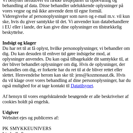
Vi benytter herudover en række tredjeparter til opbevaring og
behandling af data. Disse behandler udelukkende oplysninger på
vores vegne og må ikke anvende dem til egne formål.
Videregivelse af personoplysninger som navn og e-mail m.v. vil kun
ske, hvis du giver samtykke til det. Vi anvender kun databehandlere
i EU eller i lande, der kan give dine oplysninger en tilstrækkelig
beskyttelse.
Indsigt og klager
Du har ret til at få oplyst, hvilke personoplysninger, vi behandler om
dig. Du kan desuden til enhver tid gøre indsigelse mod, at
oplysninger anvendes. Du kan også tilbagekalde dit samtykke til, at
der bliver behandlet oplysninger om dig. Hvis de oplysninger, der
behandles om dig, er forkerte har du ret til at de bliver rettet eller
slettet. Henvendelse herom kan ske til: jens@kozmonaut.dk. Hvis
du vil klage over vores behandling af dine personoplysninger, har du
også mulighed for at tage kontakt til
Datatilsynet
.
Af hensyn til vores engelsktalende besøgende er alle beskrivelser af
cookies holdt på engelsk.
Udgiver
Websitet ejes og publiceres af:
PK SMYKKEUNIVERS