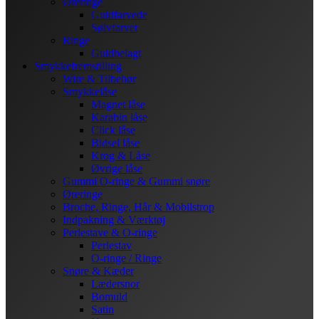
Øreringe
Guldfarvede
Sølvfarvet
Ringe
Guldbelagt
Smykkefremstilling
Wire & Tilbehør
Smykkelåse
Magnet låse
Karabin låse
Click låse
Bidsel låse
Krog & Låse
Øvrige låse
Gummi O-ringe & Gummi snøre
Øreringe
Broche, Ringe, Hår & Mobilstrop
Indpakning & Værktøj
Perlestave & O-ringe
Perlestav
O-ringe / Ringe
Snøre & Kæder
Lædersnor
Bomuld
Satin