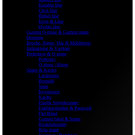
Karabin låse
Click låse
Bidsel låse
Krog & Låse
Øvrige låse
Gummi O-ringe & Gummi snøre
Øreringe
Broche, Ringe, Hår & Mobilstrop
Indpakning & Værktøj
Perlestave & O-ringe
Perlestav
O-ringe / Ringe
Snøre & Kæder
Lædersnor
Bomuld
Satin
Knyttesnor
Kæder
Elastik Smykkesnøre
Faldskærmsline & Paracord
Flet Bånd
Gummi bånd & Snøre
Ruskindssnøre
Bola snøre