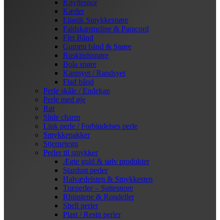
Knyttesnor
Kæder
Elastik Smykkesnøre
Faldskærmsline & Paracord
Flet Bånd
Gummi bånd & Snøre
Ruskindssnøre
Bola snøre
Kantsyet / Randsyet
Flad bånd
Perle skåle / Endekap
Perle med øje
Rør
Slide charm
Link perle / Forbindelses perle
Smykkepakker
Stjernetegn
Perler til smykker
Ægte guld & sølv produkter
Stardust perler
Halvædelsten & Smykkesten
Træperler – Suttesnore
Rhinstene & Rondeller
Shell perler
Plast / Resin perler