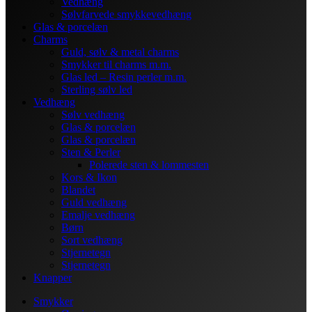
Vedhæng
Sølvfarvede smykkevedhæng
Glas & porcelæn
Charms
Guld, sølv & metal charms
Smykker til charms m.m.
Glas led – Resin perler m.m.
Sterling sølv led
Vedhæng
Sølv vedhæng
Glas & porcelæn
Glas & porcelæn
Sten & Perler
Polerede sten & lommesten
Kors & Ikon
Blandet
Guld vedhæng
Emalje vedhæng
Børn
Sort vedhæng
Stjernetegn
Stjernetegn
Knapper
Smykker