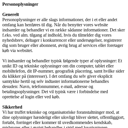
Personoplysninger
Generelt
Personoplysninger er alle slags informationer, der i et eller andet
omfang kan henføres til dig. Når du benytter vores website
indsamler og behandler vi en række sådanne informationer. Det sker
f.eks. ved alm. tilgang af indhold, hvis du tilmelder dig vores
nyhedsbrev, deltager i konkurrencer eller undersøgelser, registrerer
dig som bruger eller abonnent, øvrig brug af services eller foretager
køb via websitet.
Vi indsamler og behandler typisk følgende typer af oplysninger: Et
unikt ID og tekniske oplysninger om din computer, tablet eller
mobiltelefon, dit IP-nummer, geografisk placering, samt hvilke sider
du klikker på (interesser). I det omfang du selv giver eksplicit
samtykke hertil og selv indtaster informationerne behandles
desuden: Navn, telefonnummer, e-mail, adresse og
betalingsoplysninger. Det vil typisk være i forbindelse med
oprettelse af login eller ved køb.
Sikkerhed
Vi har truffet tekniske og organisatoriske foranstaltninger mod, at
dine oplysninger hændeligt eller ulovligt bliver slettet, offentliggjort,
fortabt, forringet eller kommer til uvedkommendes kendskab,
misbruges eller i øvrigt behandles i strid med lovgivningen.