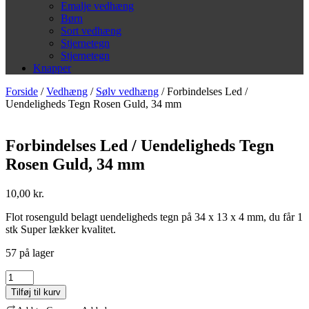
Emalje vedhæng
Børn
Sort vedhæng
Stjernetegn
Stjernetegn
Knapper
Forside
/
Vedhæng
/
Sølv vedhæng
/ Forbindelses Led /
Uendeligheds Tegn Rosen Guld, 34 mm
Forbindelses Led / Uendeligheds Tegn
Rosen Guld, 34 mm
10,00
kr.
Flot rosenguld belagt uendeligheds tegn på 34 x 13 x 4 mm, du får 1
stk Super lækker kvalitet.
57 på lager
Forbindelses
Led
Tilføj til kurv
/