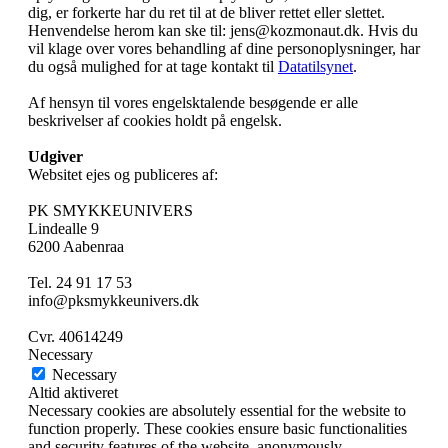
dig, er forkerte har du ret til at de bliver rettet eller slettet.
Henvendelse herom kan ske til: jens@kozmonaut.dk. Hvis du
vil klage over vores behandling af dine personoplysninger, har
du også mulighed for at tage kontakt til
Datatilsynet
.
Af hensyn til vores engelsktalende besøgende er alle
beskrivelser af cookies holdt på engelsk.
Udgiver
Websitet ejes og publiceres af:
PK SMYKKEUNIVERS
Lindealle 9
6200 Aabenraa
Tel. 24 91 17 53
info@pksmykkeunivers.dk
Cvr. 40614249
Necessary
Necessary
Altid aktiveret
Necessary cookies are absolutely essential for the website to
function properly. These cookies ensure basic functionalities
and security features of the website, anonymously.