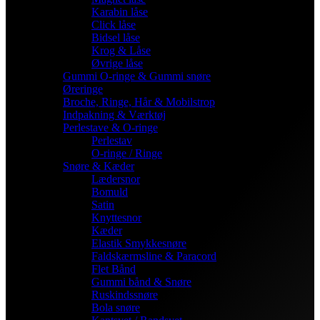
Karabin låse
Click låse
Bidsel låse
Krog & Låse
Øvrige låse
Gummi O-ringe & Gummi snøre
Øreringe
Broche, Ringe, Hår & Mobilstrop
Indpakning & Værktøj
Perlestave & O-ringe
Perlestav
O-ringe / Ringe
Snøre & Kæder
Lædersnor
Bomuld
Satin
Knyttesnor
Kæder
Elastik Smykkesnøre
Faldskærmsline & Paracord
Flet Bånd
Gummi bånd & Snøre
Ruskindssnøre
Bola snøre