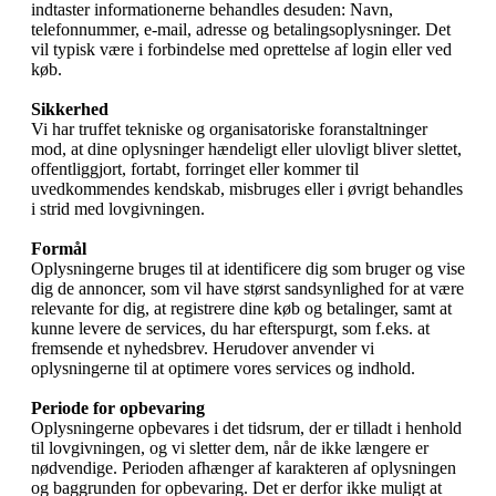
indtaster informationerne behandles desuden: Navn,
telefonnummer, e-mail, adresse og betalingsoplysninger. Det
vil typisk være i forbindelse med oprettelse af login eller ved
køb.
Sikkerhed
Vi har truffet tekniske og organisatoriske foranstaltninger
mod, at dine oplysninger hændeligt eller ulovligt bliver slettet,
offentliggjort, fortabt, forringet eller kommer til
uvedkommendes kendskab, misbruges eller i øvrigt behandles
i strid med lovgivningen.
Formål
Oplysningerne bruges til at identificere dig som bruger og vise
dig de annoncer, som vil have størst sandsynlighed for at være
relevante for dig, at registrere dine køb og betalinger, samt at
kunne levere de services, du har efterspurgt, som f.eks. at
fremsende et nyhedsbrev. Herudover anvender vi
oplysningerne til at optimere vores services og indhold.
Periode for opbevaring
Oplysningerne opbevares i det tidsrum, der er tilladt i henhold
til lovgivningen, og vi sletter dem, når de ikke længere er
nødvendige. Perioden afhænger af karakteren af oplysningen
og baggrunden for opbevaring. Det er derfor ikke muligt at