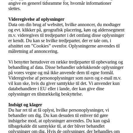
angive en generel tidsramme for, hvornår informationer
slettes.
Videregivelse af oplysninger
Data om din brug af websitet, hvilke annoncer, du modtager
og evt. klikker på, geografisk placering, køn og alderssegment
m.v. videregives til tredjeparter i det omfang disse oplysninger
er kendt. Du kan se hvilke tredjeparter, der er tale om, i
afsnittet om ”Cookies” ovenfor. Oplysningerne anvendes til
målretning af annoncering.
Vi benytter herudover en række tredjeparter til opbevaring og
behandling af data. Disse behandler udelukkende oplysninger
på vores vegne og må ikke anvende dem til egne formål.
Videregivelse af personoplysninger som navn og e-mail m.v.
vil kun ske, hvis du giver samtykke til det. Vi anvender kun
databehandlere i EU eller i lande, der kan give dine
oplysninger en tilstrækkelig beskyttelse.
Indsigt og klager
Du har ret til at få oplyst, hvilke personoplysninger, vi
behandler om dig. Du kan desuden til enhver tid gøre
indsigelse mod, at oplysninger anvendes. Du kan også
tilbagekalde dit samtykke til, at der bliver behandlet
oplysninger om dig. Hvis de oplysninger, der behandles om