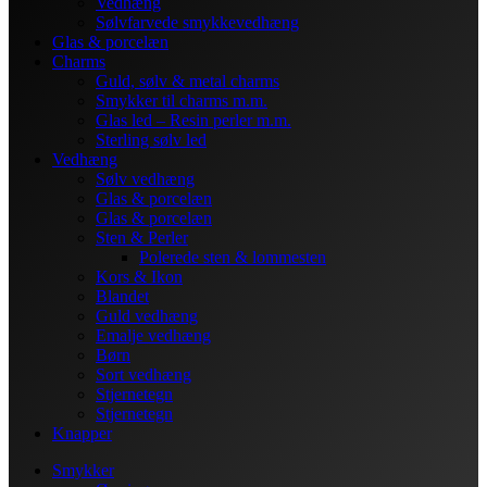
Vedhæng
Sølvfarvede smykkevedhæng
Glas & porcelæn
Charms
Guld, sølv & metal charms
Smykker til charms m.m.
Glas led – Resin perler m.m.
Sterling sølv led
Vedhæng
Sølv vedhæng
Glas & porcelæn
Glas & porcelæn
Sten & Perler
Polerede sten & lommesten
Kors & Ikon
Blandet
Guld vedhæng
Emalje vedhæng
Børn
Sort vedhæng
Stjernetegn
Stjernetegn
Knapper
Smykker