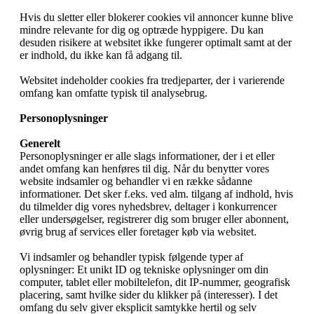
Hvis du sletter eller blokerer cookies vil annoncer kunne blive
mindre relevante for dig og optræde hyppigere. Du kan
desuden risikere at websitet ikke fungerer optimalt samt at der
er indhold, du ikke kan få adgang til.
Websitet indeholder cookies fra tredjeparter, der i varierende
omfang kan omfatte typisk til analysebrug.
Personoplysninger
Generelt
Personoplysninger er alle slags informationer, der i et eller
andet omfang kan henføres til dig. Når du benytter vores
website indsamler og behandler vi en række sådanne
informationer. Det sker f.eks. ved alm. tilgang af indhold, hvis
du tilmelder dig vores nyhedsbrev, deltager i konkurrencer
eller undersøgelser, registrerer dig som bruger eller abonnent,
øvrig brug af services eller foretager køb via websitet.
Vi indsamler og behandler typisk følgende typer af
oplysninger: Et unikt ID og tekniske oplysninger om din
computer, tablet eller mobiltelefon, dit IP-nummer, geografisk
placering, samt hvilke sider du klikker på (interesser). I det
omfang du selv giver eksplicit samtykke hertil og selv