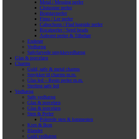
Metal / Messing perler
Cloisonne perler
Bogstavperler
Fimo / Ler perler
Cabochons / Flad bagside perler
Rocaiperler / Seed beads
Anboret perler & Tilbehør
Enderør
Vedhæng
Sølvfarvede smykkevedhæng
Glas & porcelæn
Charms
Guld, sølv & metal charms
Smykker til charms m.m.
Glas led – Resin perler m.m.
Sterling sølv led
Vedhæng
Sølv vedhæng
Glas & porcelæn
Glas & porcelæn
Sten & Perler
Polerede sten & lommesten
Kors & Ikon
Blandet
Guld vedhæng