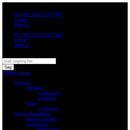
Videre
til
PK SMYKKEUNIVERS
indhold
SHOP
OM OS
PK SMYKKEUNIVERS
SHOP
OM OS
Søg
Søg
0,00
kr.
0
Kurv
Smykker
Øreringe
Guldfarvede
Sølvfarvet
Ringe
Guldbelagt
Smykkefremstilling
Wire & Tilbehør
Smykkelåse
Magnet låse