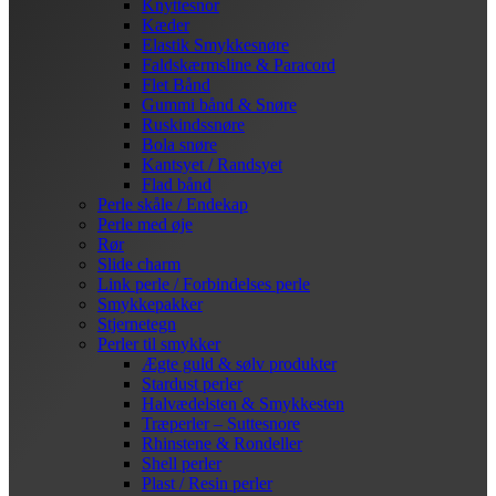
Knyttesnor
Kæder
Elastik Smykkesnøre
Faldskærmsline & Paracord
Flet Bånd
Gummi bånd & Snøre
Ruskindssnøre
Bola snøre
Kantsyet / Randsyet
Flad bånd
Perle skåle / Endekap
Perle med øje
Rør
Slide charm
Link perle / Forbindelses perle
Smykkepakker
Stjernetegn
Perler til smykker
Ægte guld & sølv produkter
Stardust perler
Halvædelsten & Smykkesten
Træperler – Suttesnore
Rhinstene & Rondeller
Shell perler
Plast / Resin perler