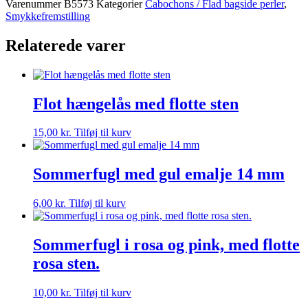
Varenummer
B5573
Kategorier
Cabochons / Flad bagside perler
,
Mm
Smykkefremstilling
-
Lilla
Relaterede varer
-
2
STK
antal
Flot hængelås med flotte sten
15,00
kr.
Tilføj til kurv
Sommerfugl med gul emalje 14 mm
6,00
kr.
Tilføj til kurv
Sommerfugl i rosa og pink, med flotte
rosa sten.
10,00
kr.
Tilføj til kurv