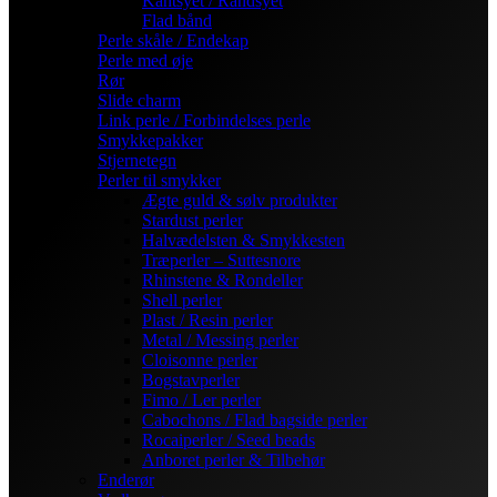
Kantsyet / Randsyet
Flad bånd
Perle skåle / Endekap
Perle med øje
Rør
Slide charm
Link perle / Forbindelses perle
Smykkepakker
Stjernetegn
Perler til smykker
Ægte guld & sølv produkter
Stardust perler
Halvædelsten & Smykkesten
Træperler – Suttesnore
Rhinstene & Rondeller
Shell perler
Plast / Resin perler
Metal / Messing perler
Cloisonne perler
Bogstavperler
Fimo / Ler perler
Cabochons / Flad bagside perler
Rocaiperler / Seed beads
Anboret perler & Tilbehør
Enderør