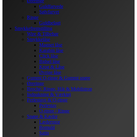
Øreringe
Guldfarvede
Sølvfarvet
Ringe
Guldbelagt
Smykkefremstilling
Wire & Tilbehør
Smykkelåse
Magnet låse
Karabin låse
Click låse
Bidsel låse
Krog & Låse
Øvrige låse
Gummi O-ringe & Gummi snøre
Øreringe
Broche, Ringe, Hår & Mobilstrop
Indpakning & Værktøj
Perlestave & O-ringe
Perlestav
O-ringe / Ringe
Snøre & Kæder
Lædersnor
Bomuld
Satin