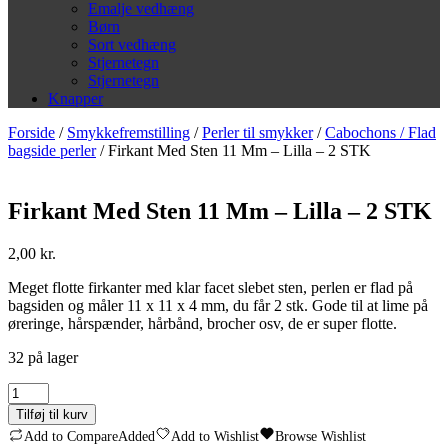
Emalje vedhæng
Børn
Sort vedhæng
Stjernetegn
Stjernetegn
Knapper
Forside
/
Smykkefremstilling
/
Perler til smykker
/
Cabochons / Flad
bagside perler
/ Firkant Med Sten 11 Mm – Lilla – 2 STK
Firkant Med Sten 11 Mm – Lilla – 2 STK
2,00
kr.
Meget flotte firkanter med klar facet slebet sten, perlen er flad på
bagsiden og måler 11 x 11 x 4 mm, du får 2 stk. Gode til at lime på
øreringe, hårspænder, hårbånd, brocher osv, de er super flotte.
32 på lager
Firkant
Med
Tilføj til kurv
Sten
Add to Compare
Added
Add to Wishlist
Browse Wishlist
11