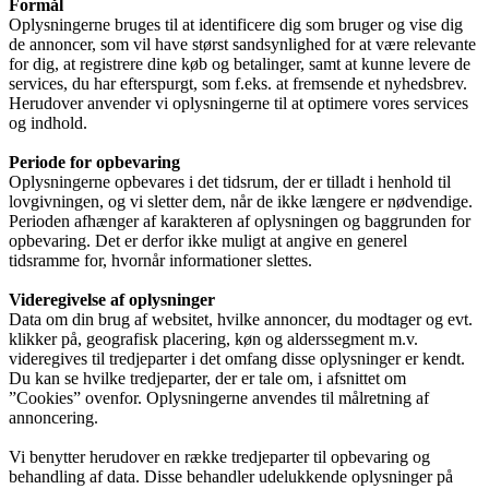
Formål
Oplysningerne bruges til at identificere dig som bruger og vise dig
de annoncer, som vil have størst sandsynlighed for at være relevante
for dig, at registrere dine køb og betalinger, samt at kunne levere de
services, du har efterspurgt, som f.eks. at fremsende et nyhedsbrev.
Herudover anvender vi oplysningerne til at optimere vores services
og indhold.
Periode for opbevaring
Oplysningerne opbevares i det tidsrum, der er tilladt i henhold til
lovgivningen, og vi sletter dem, når de ikke længere er nødvendige.
Perioden afhænger af karakteren af oplysningen og baggrunden for
opbevaring. Det er derfor ikke muligt at angive en generel
tidsramme for, hvornår informationer slettes.
Videregivelse af oplysninger
Data om din brug af websitet, hvilke annoncer, du modtager og evt.
klikker på, geografisk placering, køn og alderssegment m.v.
videregives til tredjeparter i det omfang disse oplysninger er kendt.
Du kan se hvilke tredjeparter, der er tale om, i afsnittet om
”Cookies” ovenfor. Oplysningerne anvendes til målretning af
annoncering.
Vi benytter herudover en række tredjeparter til opbevaring og
behandling af data. Disse behandler udelukkende oplysninger på