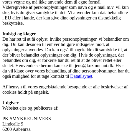
vores vegne og må ikke anvende dem til egne formål.
Videregivelse af personoplysninger som navn og e-mail m.v. vil kun
ske, hvis du giver samtykke til det. Vi anvender kun databehandlere
i EU eller i lande, der kan give dine oplysninger en tilstrækkelig
beskyttelse.
Indsigt og klager
Du har ret til at få oplyst, hvilke personoplysninger, vi behandler om
dig. Du kan desuden til enhver tid gøre indsigelse mod, at
oplysninger anvendes. Du kan også tilbagekalde dit samtykke til, at
der bliver behandlet oplysninger om dig. Hvis de oplysninger, der
behandles om dig, er forkerte har du ret til at de bliver rettet eller
slettet. Henvendelse herom kan ske til: jens@kozmonaut.dk. Hvis
du vil klage over vores behandling af dine personoplysninger, har du
også mulighed for at tage kontakt til
Datatilsynet
.
Af hensyn til vores engelsktalende besøgende er alle beskrivelser af
cookies holdt på engelsk.
Udgiver
Websitet ejes og publiceres af:
PK SMYKKEUNIVERS
Lindealle 9
6200 Aabenraa