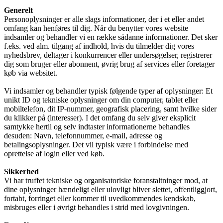
Generelt
Personoplysninger er alle slags informationer, der i et eller andet
omfang kan henføres til dig. Når du benytter vores website
indsamler og behandler vi en række sådanne informationer. Det sker
f.eks. ved alm. tilgang af indhold, hvis du tilmelder dig vores
nyhedsbrev, deltager i konkurrencer eller undersøgelser, registrerer
dig som bruger eller abonnent, øvrig brug af services eller foretager
køb via websitet.
Vi indsamler og behandler typisk følgende typer af oplysninger: Et
unikt ID og tekniske oplysninger om din computer, tablet eller
mobiltelefon, dit IP-nummer, geografisk placering, samt hvilke sider
du klikker på (interesser). I det omfang du selv giver eksplicit
samtykke hertil og selv indtaster informationerne behandles
desuden: Navn, telefonnummer, e-mail, adresse og
betalingsoplysninger. Det vil typisk være i forbindelse med
oprettelse af login eller ved køb.
Sikkerhed
Vi har truffet tekniske og organisatoriske foranstaltninger mod, at
dine oplysninger hændeligt eller ulovligt bliver slettet, offentliggjort,
fortabt, forringet eller kommer til uvedkommendes kendskab,
misbruges eller i øvrigt behandles i strid med lovgivningen.