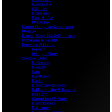
Karabin låse
Click låse
Bidsel låse
Krog & Låse
Øvrige låse
Gummi O-ringe & Gummi snøre
Øreringe
Broche, Ringe, Hår & Mobilstrop
Indpakning & Værktøj
Perlestave & O-ringe
Perlestav
O-ringe / Ringe
Snøre & Kæder
Lædersnor
Bomuld
Satin
Knyttesnor
Kæder
Elastik Smykkesnøre
Faldskærmsline & Paracord
Flet Bånd
Gummi bånd & Snøre
Ruskindssnøre
Bola snøre