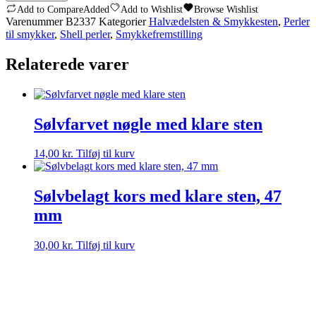
Fersken
Add to Compare
Added
Add to Wishlist
Browse Wishlist
-
Varenummer
B2337
Kategorier
Halvædelsten & Smykkesten
,
Perler
4-
til smykker
,
Shell perler
,
Smykkefremstilling
6
mm
Relaterede varer
-
14
stk
antal
Sølvfarvet nøgle med klare sten
14,00
kr.
Tilføj til kurv
Sølvbelagt kors med klare sten, 47
mm
30,00
kr.
Tilføj til kurv