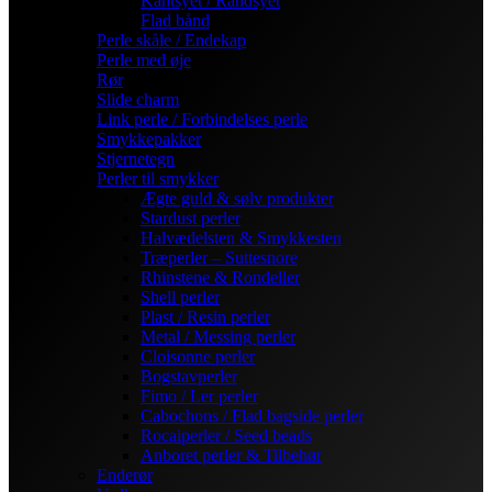
Kantsyet / Randsyet
Flad bånd
Perle skåle / Endekap
Perle med øje
Rør
Slide charm
Link perle / Forbindelses perle
Smykkepakker
Stjernetegn
Perler til smykker
Ægte guld & sølv produkter
Stardust perler
Halvædelsten & Smykkesten
Træperler – Suttesnore
Rhinstene & Rondeller
Shell perler
Plast / Resin perler
Metal / Messing perler
Cloisonne perler
Bogstavperler
Fimo / Ler perler
Cabochons / Flad bagside perler
Rocaiperler / Seed beads
Anboret perler & Tilbehør
Enderør