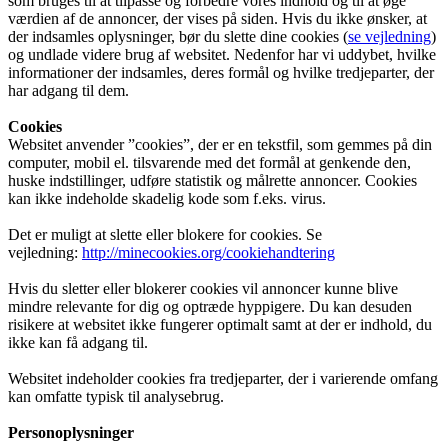
som bruges til at tilpasse og forbedre vores indhold og til at øge
værdien af de annoncer, der vises på siden. Hvis du ikke ønsker, at
der indsamles oplysninger, bør du slette dine cookies (
se vejledning
)
og undlade videre brug af websitet. Nedenfor har vi uddybet, hvilke
informationer der indsamles, deres formål og hvilke tredjeparter, der
har adgang til dem.
Cookies
Websitet anvender ”cookies”, der er en tekstfil, som gemmes på din
computer, mobil el. tilsvarende med det formål at genkende den,
huske indstillinger, udføre statistik og målrette annoncer. Cookies
kan ikke indeholde skadelig kode som f.eks. virus.
Det er muligt at slette eller blokere for cookies. Se
vejledning:
http://minecookies.org/cookiehandtering
Hvis du sletter eller blokerer cookies vil annoncer kunne blive
mindre relevante for dig og optræde hyppigere. Du kan desuden
risikere at websitet ikke fungerer optimalt samt at der er indhold, du
ikke kan få adgang til.
Websitet indeholder cookies fra tredjeparter, der i varierende omfang
kan omfatte typisk til analysebrug.
Personoplysninger