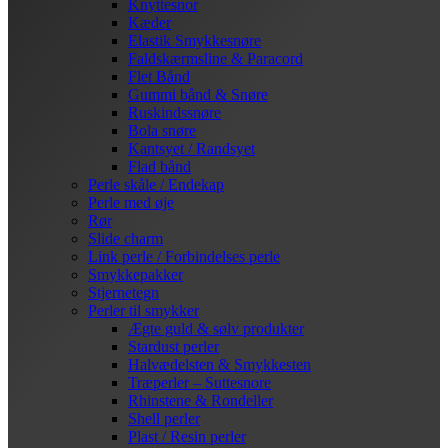
Knyttesnor
Kæder
Elastik Smykkesnøre
Faldskærmsline & Paracord
Flet Bånd
Gummi bånd & Snøre
Ruskindssnøre
Bola snøre
Kantsyet / Randsyet
Flad bånd
Perle skåle / Endekap
Perle med øje
Rør
Slide charm
Link perle / Forbindelses perle
Smykkepakker
Stjernetegn
Perler til smykker
Ægte guld & sølv produkter
Stardust perler
Halvædelsten & Smykkesten
Træperler – Suttesnore
Rhinstene & Rondeller
Shell perler
Plast / Resin perler