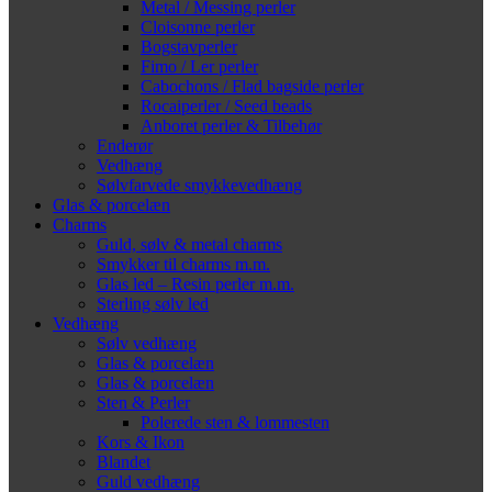
Metal / Messing perler
Cloisonne perler
Bogstavperler
Fimo / Ler perler
Cabochons / Flad bagside perler
Rocaiperler / Seed beads
Anboret perler & Tilbehør
Enderør
Vedhæng
Sølvfarvede smykkevedhæng
Glas & porcelæn
Charms
Guld, sølv & metal charms
Smykker til charms m.m.
Glas led – Resin perler m.m.
Sterling sølv led
Vedhæng
Sølv vedhæng
Glas & porcelæn
Glas & porcelæn
Sten & Perler
Polerede sten & lommesten
Kors & Ikon
Blandet
Guld vedhæng