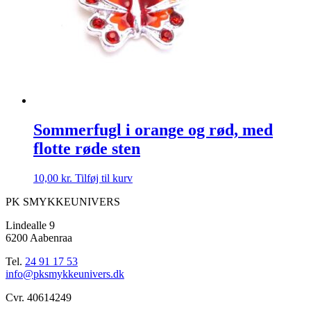
Sommerfugl i orange og rød, med
flotte røde sten
10,00
kr.
Tilføj til kurv
PK SMYKKEUNIVERS
Lindealle 9
6200 Aabenraa
Tel.
24 91 17 53
info@pksmykkeunivers.dk
Cvr. 40614249