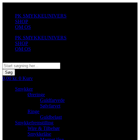
Videre
til
PK SMYKKEUNIVERS
indhold
SHOP
OM OS
PK SMYKKEUNIVERS
SHOP
OM OS
Søg
Søg
0,00
kr.
0
Kurv
Smykker
Øreringe
Guldfarvede
Sølvfarvet
Ringe
Guldbelagt
Smykkefremstilling
Wire & Tilbehør
Smykkelåse
Magnet låse