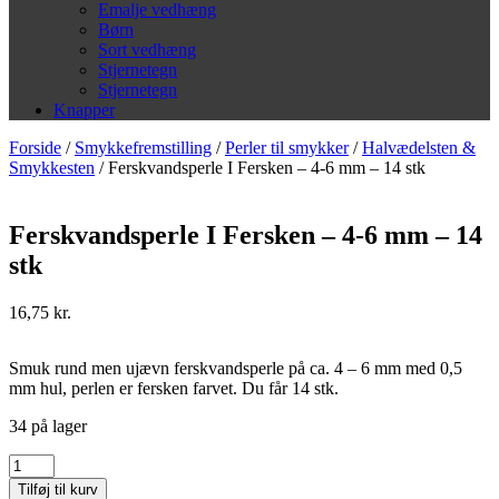
Emalje vedhæng
Børn
Sort vedhæng
Stjernetegn
Stjernetegn
Knapper
Forside
/
Smykkefremstilling
/
Perler til smykker
/
Halvædelsten &
Smykkesten
/ Ferskvandsperle I Fersken – 4-6 mm – 14 stk
Ferskvandsperle I Fersken – 4-6 mm – 14
stk
16,75
kr.
Smuk rund men ujævn ferskvandsperle på ca. 4 – 6 mm med 0,5
mm hul, perlen er fersken farvet. Du får 14 stk.
34 på lager
Ferskvandsperle
I
Tilføj til kurv