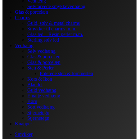
Vedhæng
Sølvfarvede smykkevedhæng
Glas & porcelæn
Charms
Guld, sølv & metal charms
Smykker til charms m.m.
Glas led – Resin perler m.m.
Sterling sølv led
Vedhæng
Sølv vedhæng
Glas & porcelæn
Glas & porcelæn
Sten & Perler
Polerede sten & lommesten
Kors & Ikon
Blandet
Guld vedhæng
Emalje vedhæng
Børn
Sort vedhæng
Stjernetegn
Stjernetegn
Knapper
Smykker