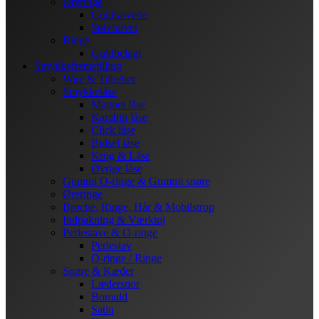
Øreringe
Guldfarvede
Sølvfarvet
Ringe
Guldbelagt
Smykkefremstilling
Wire & Tilbehør
Smykkelåse
Magnet låse
Karabin låse
Click låse
Bidsel låse
Krog & Låse
Øvrige låse
Gummi O-ringe & Gummi snøre
Øreringe
Broche, Ringe, Hår & Mobilstrop
Indpakning & Værktøj
Perlestave & O-ringe
Perlestav
O-ringe / Ringe
Snøre & Kæder
Lædersnor
Bomuld
Satin