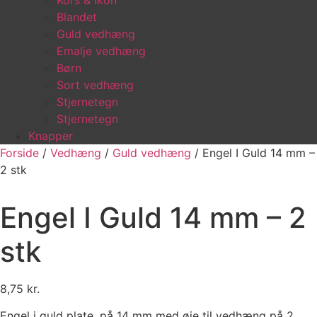
Kors & Ikon
Blandet
Guld vedhæng
Emalje vedhæng
Børn
Sort vedhæng
Stjernetegn
Stjernetegn
Knapper
Forside
/
Vedhæng
/
Guld vedhæng
/ Engel I Guld 14 mm –
2 stk
Engel I Guld 14 mm – 2
stk
8,75
kr.
Engel i guld plate, på 14 mm med øje til vedhæng på 2