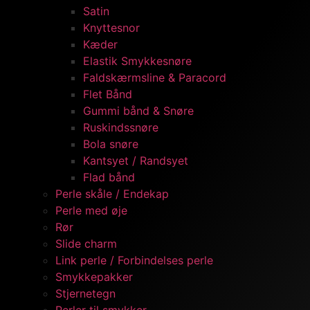
Satin
Knyttesnor
Kæder
Elastik Smykkesnøre
Faldskærmsline & Paracord
Flet Bånd
Gummi bånd & Snøre
Ruskindssnøre
Bola snøre
Kantsyet / Randsyet
Flad bånd
Perle skåle / Endekap
Perle med øje
Rør
Slide charm
Link perle / Forbindelses perle
Smykkepakker
Stjernetegn