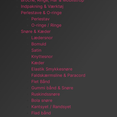
Broche, Ringe, Hår & Mobilstrop
Indpakning & Værktøj
Perlestave & O-ringe
Perlestav
O-ringe / Ringe
Snøre & Kæder
Lædersnor
Bomuld
Satin
Knyttesnor
Kæder
Elastik Smykkesnøre
Faldskærmsline & Paracord
Flet Bånd
Gummi bånd & Snøre
Ruskindssnøre
Bola snøre
Kantsyet / Randsyet
Flad bånd