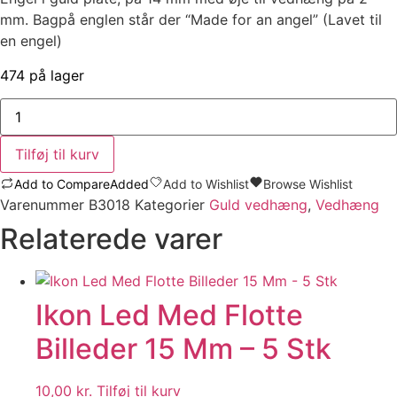
mm. Bagpå englen står der “Made for an angel” (Lavet til
en engel)
474 på lager
Engel
I
Guld
14
Tilføj til kurv
mm
-
Add to Compare
Added
Add to Wishlist
Browse Wishlist
2
stk
Varenummer
B3018
Kategorier
Guld vedhæng
,
Vedhæng
antal
Relaterede varer
Ikon Led Med Flotte
Billeder 15 Mm – 5 Stk
10,00
kr.
Tilføj til kurv