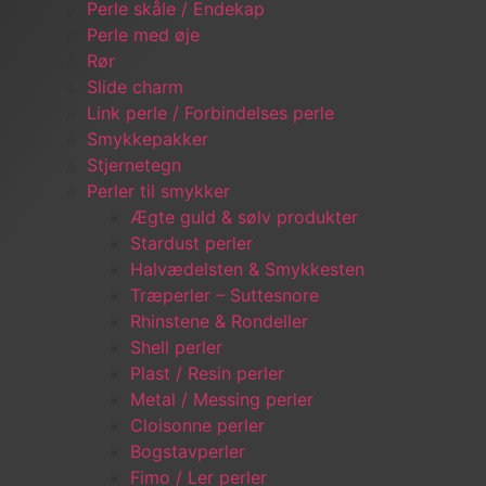
Perle skåle / Endekap
Perle med øje
Rør
Slide charm
Link perle / Forbindelses perle
Smykkepakker
Stjernetegn
Perler til smykker
Ægte guld & sølv produkter
Stardust perler
Halvædelsten & Smykkesten
Træperler – Suttesnore
Rhinstene & Rondeller
Shell perler
Plast / Resin perler
Metal / Messing perler
Cloisonne perler
Bogstavperler
Fimo / Ler perler