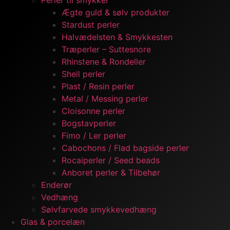
Perler til smykker
Ægte guld & sølv produkter
Stardust perler
Halvædelsten & Smykkesten
Træperler – Suttesnore
Rhinstene & Rondeller
Shell perler
Plast / Resin perler
Metal / Messing perler
Cloisonne perler
Bogstavperler
Fimo / Ler perler
Cabochons / Flad bagside perler
Rocaiperler / Seed beads
Anboret perler & Tilbehør
Enderør
Vedhæng
Sølvfarvede smykkevedhæng
Glas & porcelæn