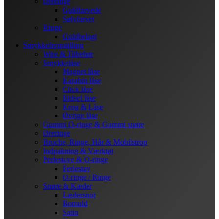
Øreringe
Guldfarvede
Sølvfarvet
Ringe
Guldbelagt
Smykkefremstilling
Wire & Tilbehør
Smykkelåse
Magnet låse
Karabin låse
Click låse
Bidsel låse
Krog & Låse
Øvrige låse
Gummi O-ringe & Gummi snøre
Øreringe
Broche, Ringe, Hår & Mobilstrop
Indpakning & Værktøj
Perlestave & O-ringe
Perlestav
O-ringe / Ringe
Snøre & Kæder
Lædersnor
Bomuld
Satin