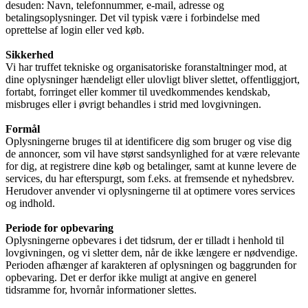
desuden: Navn, telefonnummer, e-mail, adresse og
betalingsoplysninger. Det vil typisk være i forbindelse med
oprettelse af login eller ved køb.
Sikkerhed
Vi har truffet tekniske og organisatoriske foranstaltninger mod, at
dine oplysninger hændeligt eller ulovligt bliver slettet, offentliggjort,
fortabt, forringet eller kommer til uvedkommendes kendskab,
misbruges eller i øvrigt behandles i strid med lovgivningen.
Formål
Oplysningerne bruges til at identificere dig som bruger og vise dig
de annoncer, som vil have størst sandsynlighed for at være relevante
for dig, at registrere dine køb og betalinger, samt at kunne levere de
services, du har efterspurgt, som f.eks. at fremsende et nyhedsbrev.
Herudover anvender vi oplysningerne til at optimere vores services
og indhold.
Periode for opbevaring
Oplysningerne opbevares i det tidsrum, der er tilladt i henhold til
lovgivningen, og vi sletter dem, når de ikke længere er nødvendige.
Perioden afhænger af karakteren af oplysningen og baggrunden for
opbevaring. Det er derfor ikke muligt at angive en generel
tidsramme for, hvornår informationer slettes.