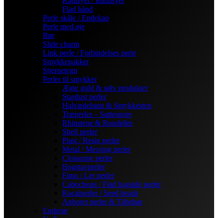
Kantsyet / Randsyet
Flad bånd
Perle skåle / Endekap
Perle med øje
Rør
Slide charm
Link perle / Forbindelses perle
Smykkepakker
Stjernetegn
Perler til smykker
Ægte guld & sølv produkter
Stardust perler
Halvædelsten & Smykkesten
Træperler – Suttesnore
Rhinstene & Rondeller
Shell perler
Plast / Resin perler
Metal / Messing perler
Cloisonne perler
Bogstavperler
Fimo / Ler perler
Cabochons / Flad bagside perler
Rocaiperler / Seed beads
Anboret perler & Tilbehør
Enderør