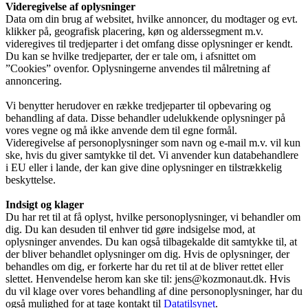
Videregivelse af oplysninger
Data om din brug af websitet, hvilke annoncer, du modtager og evt.
klikker på, geografisk placering, køn og alderssegment m.v.
videregives til tredjeparter i det omfang disse oplysninger er kendt.
Du kan se hvilke tredjeparter, der er tale om, i afsnittet om
”Cookies” ovenfor. Oplysningerne anvendes til målretning af
annoncering.
Vi benytter herudover en række tredjeparter til opbevaring og
behandling af data. Disse behandler udelukkende oplysninger på
vores vegne og må ikke anvende dem til egne formål.
Videregivelse af personoplysninger som navn og e-mail m.v. vil kun
ske, hvis du giver samtykke til det. Vi anvender kun databehandlere
i EU eller i lande, der kan give dine oplysninger en tilstrækkelig
beskyttelse.
Indsigt og klager
Du har ret til at få oplyst, hvilke personoplysninger, vi behandler om
dig. Du kan desuden til enhver tid gøre indsigelse mod, at
oplysninger anvendes. Du kan også tilbagekalde dit samtykke til, at
der bliver behandlet oplysninger om dig. Hvis de oplysninger, der
behandles om dig, er forkerte har du ret til at de bliver rettet eller
slettet. Henvendelse herom kan ske til: jens@kozmonaut.dk. Hvis
du vil klage over vores behandling af dine personoplysninger, har du
også mulighed for at tage kontakt til
Datatilsynet
.