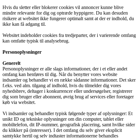
Hvis du sletter eller blokerer cookies vil annoncer kunne blive
mindre relevante for dig og optræde hyppigere. Du kan desuden
risikere at websitet ikke fungerer optimalt samt at der er indhold, du
ikke kan få adgang til.
Websitet indeholder cookies fra tredjeparter, der i varierende omfang
kan omfatte typisk til analysebrug.
Personoplysninger
Generelt
Personoplysninger er alle slags informationer, der i et eller andet
omfang kan henføres til dig. Når du benytter vores website
indsamler og behandler vi en række sådanne informationer. Det sker
f.eks. ved alm. tilgang af indhold, hvis du tilmelder dig vores
nyhedsbrev, deltager i konkurrencer eller undersøgelser, registrerer
dig som bruger eller abonnent, øvrig brug af services eller foretager
køb via websitet.
Vi indsamler og behandler typisk følgende typer af oplysninger: Et
unikt ID og tekniske oplysninger om din computer, tablet eller
mobiltelefon, dit IP-nummer, geografisk placering, samt hvilke sider
du klikker på (interesser). I det omfang du selv giver eksplicit
samtykke hertil og selv indtaster informationerne behandles