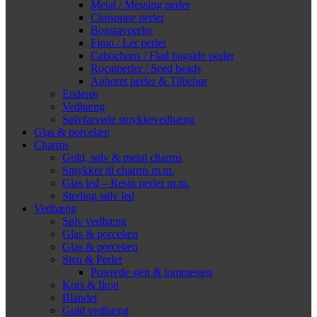
Metal / Messing perler
Cloisonne perler
Bogstavperler
Fimo / Ler perler
Cabochons / Flad bagside perler
Rocaiperler / Seed beads
Anboret perler & Tilbehør
Enderør
Vedhæng
Sølvfarvede smykkevedhæng
Glas & porcelæn
Charms
Guld, sølv & metal charms
Smykker til charms m.m.
Glas led – Resin perler m.m.
Sterling sølv led
Vedhæng
Sølv vedhæng
Glas & porcelæn
Glas & porcelæn
Sten & Perler
Polerede sten & lommesten
Kors & Ikon
Blandet
Guld vedhæng