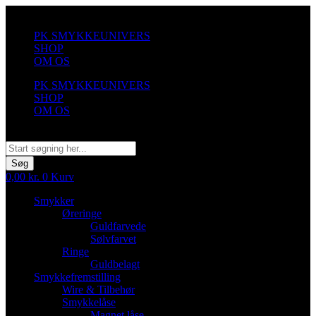
Videre
til
PK SMYKKEUNIVERS
indhold
SHOP
OM OS
PK SMYKKEUNIVERS
SHOP
OM OS
Søg
Søg
0,00
kr.
0
Kurv
Smykker
Øreringe
Guldfarvede
Sølvfarvet
Ringe
Guldbelagt
Smykkefremstilling
Wire & Tilbehør
Smykkelåse
Magnet låse