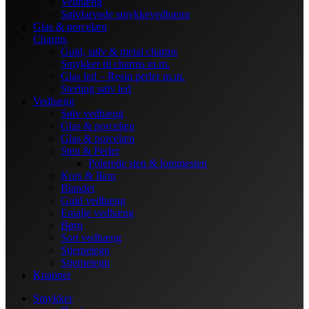
Vedhæng
Sølvfarvede smykkevedhæng
Glas & porcelæn
Charms
Guld, sølv & metal charms
Smykker til charms m.m.
Glas led – Resin perler m.m.
Sterling sølv led
Vedhæng
Sølv vedhæng
Glas & porcelæn
Glas & porcelæn
Sten & Perler
Polerede sten & lommesten
Kors & Ikon
Blandet
Guld vedhæng
Emalje vedhæng
Børn
Sort vedhæng
Stjernetegn
Stjernetegn
Knapper
Smykker