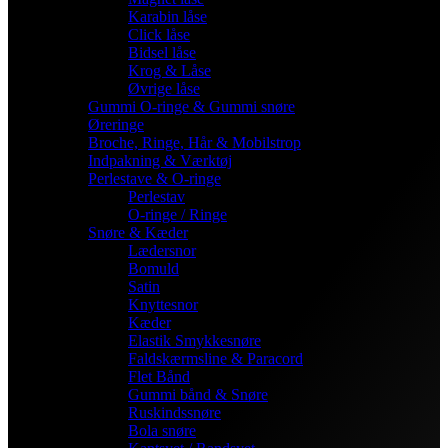
Karabin låse
Click låse
Bidsel låse
Krog & Låse
Øvrige låse
Gummi O-ringe & Gummi snøre
Øreringe
Broche, Ringe, Hår & Mobilstrop
Indpakning & Værktøj
Perlestave & O-ringe
Perlestav
O-ringe / Ringe
Snøre & Kæder
Lædersnor
Bomuld
Satin
Knyttesnor
Kæder
Elastik Smykkesnøre
Faldskærmsline & Paracord
Flet Bånd
Gummi bånd & Snøre
Ruskindssnøre
Bola snøre