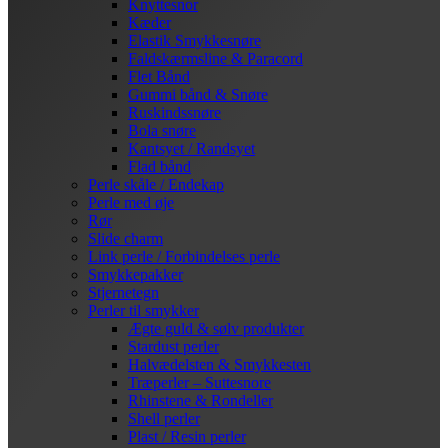
Knyttesnor
Kæder
Elastik Smykkesnøre
Faldskærmsline & Paracord
Flet Bånd
Gummi bånd & Snøre
Ruskindssnøre
Bola snøre
Kantsyet / Randsyet
Flad bånd
Perle skåle / Endekap
Perle med øje
Rør
Slide charm
Link perle / Forbindelses perle
Smykkepakker
Stjernetegn
Perler til smykker
Ægte guld & sølv produkter
Stardust perler
Halvædelsten & Smykkesten
Træperler – Suttesnore
Rhinstene & Rondeller
Shell perler
Plast / Resin perler