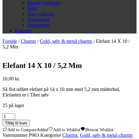
Emalje vedhæng
Børn
Sort vedhæng
Stjernetegn
Stjernetegn
Knapper
Forside
/
Charms
/
Guld, sølv & metal charms
/ Elefant 14 X 10 /
5,2 Mm
Elefant 14 X 10 / 5,2 Mm
10,00
kr.
Så flot udført elefant på 14 x 10 mm med 5,2 mm midterhul,
Elefanten er i Tibet sølv
25 på lager
Elefant
14
Tilføj til kurv
X
Add to Compare
Added
Add to Wishlist
Browse Wishlist
10
Varenummer
P963
Kategorier
Charms
,
Guld, sølv & metal charms
/