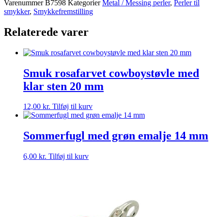
Varenummer
B7598
Kategorier
Metal / Messing perler
,
Perler til
smykker
,
Smykkefremstilling
Relaterede varer
Smuk rosafarvet cowboystøvle med
klar sten 20 mm
12,00
kr.
Tilføj til kurv
Sommerfugl med grøn emalje 14 mm
6,00
kr.
Tilføj til kurv