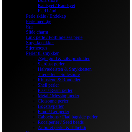
Bola snøre
Kantsyet / Randsyet
Flad bånd
Perle skåle / Endekap
Perle med øje
Rør
Slide charm
Link perle / Forbindelses perle
Smykkepakker
Stjernetegn
Perler til smykker
Ægte guld & sølv produkter
Stardust perler
Halvædelsten & Smykkesten
Træperler – Suttesnore
Rhinstene & Rondeller
Shell perler
Plast / Resin perler
Metal / Messing perler
Cloisonne perler
Bogstavperler
Fimo / Ler perler
Cabochons / Flad bagside perler
Rocaiperler / Seed beads
Anboret perler & Tilbehør