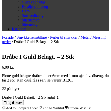
Guld vedhæng
Emalje vedhæng
Børn
Sort vedhæng
Stjernetegn
Stjernetegn
Knapper
Forside
/
Smykkefremstilling
/
Perler til smykker
/
Metal / Messing
perler
/ Dråbe I Guld Belagt. – 2 Stk
Dråbe I Guld Belagt. – 2 Stk
6,00
kr.
Flotte guld belagte dråber, de er 6mm med 1 mm øje til vedhæng, du
får 2 stk. Kan også fås i sølv se varenr B1261
22 på lager
Dråbe I Guld Belagt. - 2 Stk antal
Tilføj til kurv
Add to Compare
Added
Add to Wishlist
Browse Wishlist