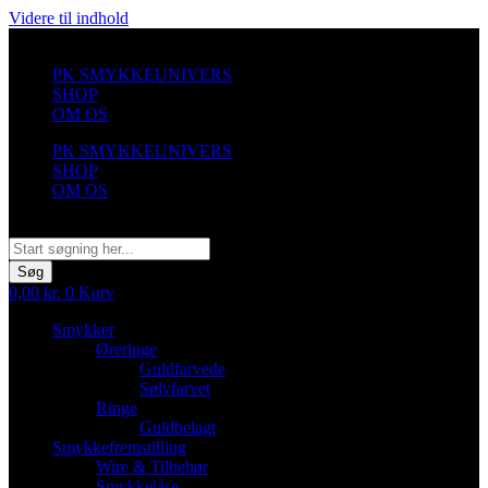
Videre til indhold
PK SMYKKEUNIVERS
SHOP
OM OS
PK SMYKKEUNIVERS
SHOP
OM OS
Søg
Søg
0,00
kr.
0
Kurv
Smykker
Øreringe
Guldfarvede
Sølvfarvet
Ringe
Guldbelagt
Smykkefremstilling
Wire & Tilbehør
Smykkelåse