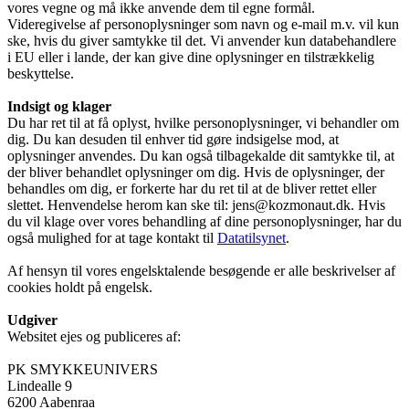
vores vegne og må ikke anvende dem til egne formål.
Videregivelse af personoplysninger som navn og e-mail m.v. vil kun
ske, hvis du giver samtykke til det. Vi anvender kun databehandlere
i EU eller i lande, der kan give dine oplysninger en tilstrækkelig
beskyttelse.
Indsigt og klager
Du har ret til at få oplyst, hvilke personoplysninger, vi behandler om
dig. Du kan desuden til enhver tid gøre indsigelse mod, at
oplysninger anvendes. Du kan også tilbagekalde dit samtykke til, at
der bliver behandlet oplysninger om dig. Hvis de oplysninger, der
behandles om dig, er forkerte har du ret til at de bliver rettet eller
slettet. Henvendelse herom kan ske til: jens@kozmonaut.dk. Hvis
du vil klage over vores behandling af dine personoplysninger, har du
også mulighed for at tage kontakt til
Datatilsynet
.
Af hensyn til vores engelsktalende besøgende er alle beskrivelser af
cookies holdt på engelsk.
Udgiver
Websitet ejes og publiceres af:
PK SMYKKEUNIVERS
Lindealle 9
6200 Aabenraa