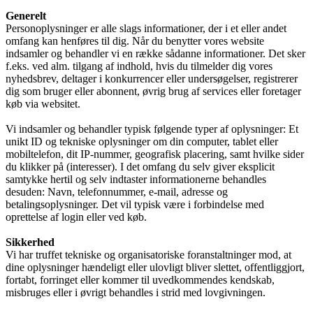
Generelt
Personoplysninger er alle slags informationer, der i et eller andet
omfang kan henføres til dig. Når du benytter vores website
indsamler og behandler vi en række sådanne informationer. Det sker
f.eks. ved alm. tilgang af indhold, hvis du tilmelder dig vores
nyhedsbrev, deltager i konkurrencer eller undersøgelser, registrerer
dig som bruger eller abonnent, øvrig brug af services eller foretager
køb via websitet.
Vi indsamler og behandler typisk følgende typer af oplysninger: Et
unikt ID og tekniske oplysninger om din computer, tablet eller
mobiltelefon, dit IP-nummer, geografisk placering, samt hvilke sider
du klikker på (interesser). I det omfang du selv giver eksplicit
samtykke hertil og selv indtaster informationerne behandles
desuden: Navn, telefonnummer, e-mail, adresse og
betalingsoplysninger. Det vil typisk være i forbindelse med
oprettelse af login eller ved køb.
Sikkerhed
Vi har truffet tekniske og organisatoriske foranstaltninger mod, at
dine oplysninger hændeligt eller ulovligt bliver slettet, offentliggjort,
fortabt, forringet eller kommer til uvedkommendes kendskab,
misbruges eller i øvrigt behandles i strid med lovgivningen.