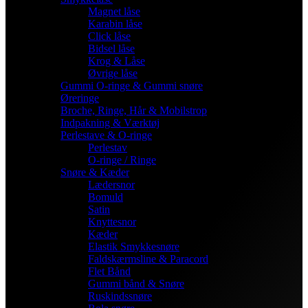
Magnet låse
Karabin låse
Click låse
Bidsel låse
Krog & Låse
Øvrige låse
Gummi O-ringe & Gummi snøre
Øreringe
Broche, Ringe, Hår & Mobilstrop
Indpakning & Værktøj
Perlestave & O-ringe
Perlestav
O-ringe / Ringe
Snøre & Kæder
Lædersnor
Bomuld
Satin
Knyttesnor
Kæder
Elastik Smykkesnøre
Faldskærmsline & Paracord
Flet Bånd
Gummi bånd & Snøre
Ruskindssnøre