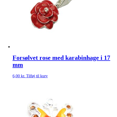
Forsølvet rose med karabinhage i 17
mm
6,00
kr.
Tilføj til kurv