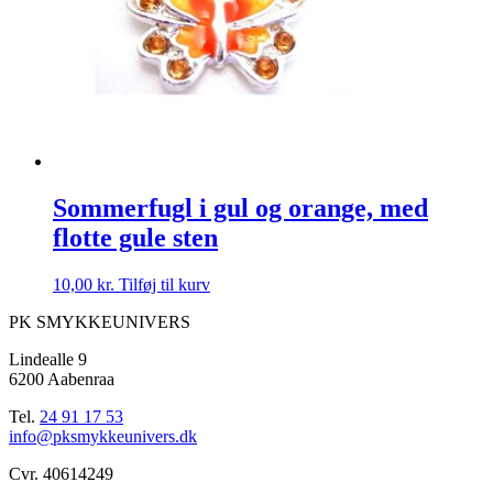
Sommerfugl i gul og orange, med
flotte gule sten
10,00
kr.
Tilføj til kurv
PK SMYKKEUNIVERS
Lindealle 9
6200 Aabenraa
Tel.
24 91 17 53
info@pksmykkeunivers.dk
Cvr. 40614249