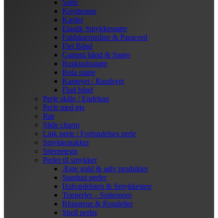
Satin
Knyttesnor
Kæder
Elastik Smykkesnøre
Faldskærmsline & Paracord
Flet Bånd
Gummi bånd & Snøre
Ruskindssnøre
Bola snøre
Kantsyet / Randsyet
Flad bånd
Perle skåle / Endekap
Perle med øje
Rør
Slide charm
Link perle / Forbindelses perle
Smykkepakker
Stjernetegn
Perler til smykker
Ægte guld & sølv produkter
Stardust perler
Halvædelsten & Smykkesten
Træperler – Suttesnore
Rhinstene & Rondeller
Shell perler