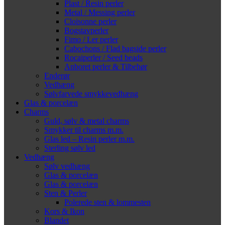
Plast / Resin perler
Metal / Messing perler
Cloisonne perler
Bogstavperler
Fimo / Ler perler
Cabochons / Flad bagside perler
Rocaiperler / Seed beads
Anboret perler & Tilbehør
Enderør
Vedhæng
Sølvfarvede smykkevedhæng
Glas & porcelæn
Charms
Guld, sølv & metal charms
Smykker til charms m.m.
Glas led – Resin perler m.m.
Sterling sølv led
Vedhæng
Sølv vedhæng
Glas & porcelæn
Glas & porcelæn
Sten & Perler
Polerede sten & lommesten
Kors & Ikon
Blandet