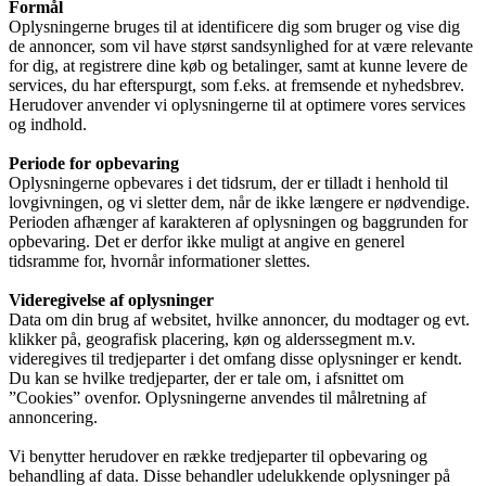
Formål
Oplysningerne bruges til at identificere dig som bruger og vise dig
de annoncer, som vil have størst sandsynlighed for at være relevante
for dig, at registrere dine køb og betalinger, samt at kunne levere de
services, du har efterspurgt, som f.eks. at fremsende et nyhedsbrev.
Herudover anvender vi oplysningerne til at optimere vores services
og indhold.
Periode for opbevaring
Oplysningerne opbevares i det tidsrum, der er tilladt i henhold til
lovgivningen, og vi sletter dem, når de ikke længere er nødvendige.
Perioden afhænger af karakteren af oplysningen og baggrunden for
opbevaring. Det er derfor ikke muligt at angive en generel
tidsramme for, hvornår informationer slettes.
Videregivelse af oplysninger
Data om din brug af websitet, hvilke annoncer, du modtager og evt.
klikker på, geografisk placering, køn og alderssegment m.v.
videregives til tredjeparter i det omfang disse oplysninger er kendt.
Du kan se hvilke tredjeparter, der er tale om, i afsnittet om
”Cookies” ovenfor. Oplysningerne anvendes til målretning af
annoncering.
Vi benytter herudover en række tredjeparter til opbevaring og
behandling af data. Disse behandler udelukkende oplysninger på