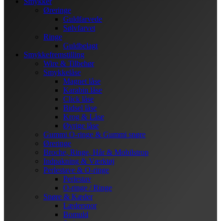
Smykker
Øreringe
Guldfarvede
Sølvfarvet
Ringe
Guldbelagt
Smykkefremstilling
Wire & Tilbehør
Smykkelåse
Magnet låse
Karabin låse
Click låse
Bidsel låse
Krog & Låse
Øvrige låse
Gummi O-ringe & Gummi snøre
Øreringe
Broche, Ringe, Hår & Mobilstrop
Indpakning & Værktøj
Perlestave & O-ringe
Perlestav
O-ringe / Ringe
Snøre & Kæder
Lædersnor
Bomuld