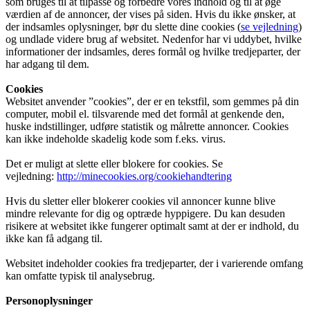
som bruges til at tilpasse og forbedre vores indhold og til at øge
værdien af de annoncer, der vises på siden. Hvis du ikke ønsker, at
der indsamles oplysninger, bør du slette dine cookies (
se vejledning
)
og undlade videre brug af websitet. Nedenfor har vi uddybet, hvilke
informationer der indsamles, deres formål og hvilke tredjeparter, der
har adgang til dem.
Cookies
Websitet anvender ”cookies”, der er en tekstfil, som gemmes på din
computer, mobil el. tilsvarende med det formål at genkende den,
huske indstillinger, udføre statistik og målrette annoncer. Cookies
kan ikke indeholde skadelig kode som f.eks. virus.
Det er muligt at slette eller blokere for cookies. Se
vejledning:
http://minecookies.org/cookiehandtering
Hvis du sletter eller blokerer cookies vil annoncer kunne blive
mindre relevante for dig og optræde hyppigere. Du kan desuden
risikere at websitet ikke fungerer optimalt samt at der er indhold, du
ikke kan få adgang til.
Websitet indeholder cookies fra tredjeparter, der i varierende omfang
kan omfatte typisk til analysebrug.
Personoplysninger