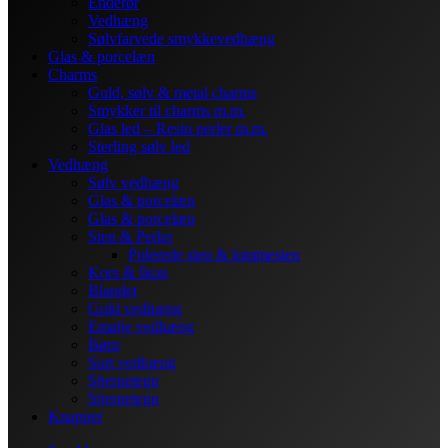
Enderør
Vedhæng
Sølvfarvede smykkevedhæng
Glas & porcelæn
Charms
Guld, sølv & metal charms
Smykker til charms m.m.
Glas led – Resin perler m.m.
Sterling sølv led
Vedhæng
Sølv vedhæng
Glas & porcelæn
Glas & porcelæn
Sten & Perler
Polerede sten & lommesten
Kors & Ikon
Blandet
Guld vedhæng
Emalje vedhæng
Børn
Sort vedhæng
Stjernetegn
Stjernetegn
Knapper