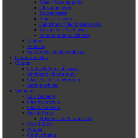
Metal / Messing perler
Cloisonne perler
Bogstavperler
Fimo / Ler perler
Cabochons / Flad bagside perler
Rocaiperler / Seed beads
Anboret perler & Tilbehør
Enderør
Vedhæng
Sølvfarvede smykkevedhæng
Glas & porcelæn
Charms
Guld, sølv & metal charms
Smykker til charms m.m.
Glas led – Resin perler m.m.
Sterling sølv led
Vedhæng
Sølv vedhæng
Glas & porcelæn
Glas & porcelæn
Sten & Perler
Polerede sten & lommesten
Kors & Ikon
Blandet
Guld vedhæng