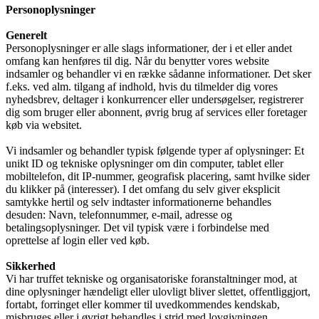
Personoplysninger
Generelt
Personoplysninger er alle slags informationer, der i et eller andet
omfang kan henføres til dig. Når du benytter vores website
indsamler og behandler vi en række sådanne informationer. Det sker
f.eks. ved alm. tilgang af indhold, hvis du tilmelder dig vores
nyhedsbrev, deltager i konkurrencer eller undersøgelser, registrerer
dig som bruger eller abonnent, øvrig brug af services eller foretager
køb via websitet.
Vi indsamler og behandler typisk følgende typer af oplysninger: Et
unikt ID og tekniske oplysninger om din computer, tablet eller
mobiltelefon, dit IP-nummer, geografisk placering, samt hvilke sider
du klikker på (interesser). I det omfang du selv giver eksplicit
samtykke hertil og selv indtaster informationerne behandles
desuden: Navn, telefonnummer, e-mail, adresse og
betalingsoplysninger. Det vil typisk være i forbindelse med
oprettelse af login eller ved køb.
Sikkerhed
Vi har truffet tekniske og organisatoriske foranstaltninger mod, at
dine oplysninger hændeligt eller ulovligt bliver slettet, offentliggjort,
fortabt, forringet eller kommer til uvedkommendes kendskab,
misbruges eller i øvrigt behandles i strid med lovgivningen.