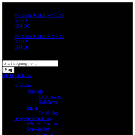
Videre
til
PK SMYKKEUNIVERS
indhold
SHOP
OM OS
PK SMYKKEUNIVERS
SHOP
OM OS
Søg
Søg
0,00
kr.
0
Kurv
Smykker
Øreringe
Guldfarvede
Sølvfarvet
Ringe
Guldbelagt
Smykkefremstilling
Wire & Tilbehør
Smykkelåse
Magnet låse