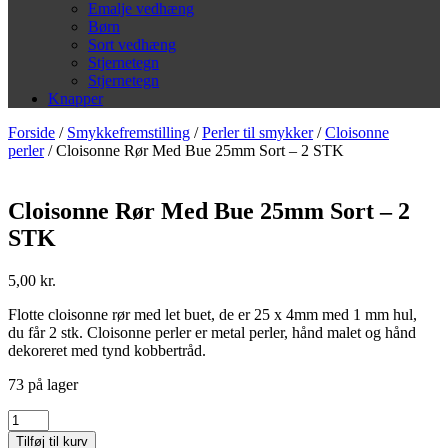
Emalje vedhæng
Børn
Sort vedhæng
Stjernetegn
Stjernetegn
Knapper
Forside
/
Smykkefremstilling
/
Perler til smykker
/
Cloisonne
perler
/ Cloisonne Rør Med Bue 25mm Sort – 2 STK
Cloisonne Rør Med Bue 25mm Sort – 2
STK
5,00
kr.
Flotte cloisonne rør med let buet, de er 25 x 4mm med 1 mm hul,
du får 2 stk. Cloisonne perler er metal perler, hånd malet og hånd
dekoreret med tynd kobbertråd.
73 på lager
Cloisonne
Rør
Tilføj til kurv