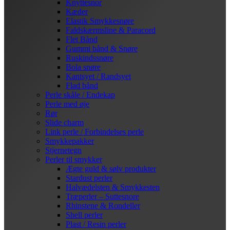
Knyttesnor
Kæder
Elastik Smykkesnøre
Faldskærmsline & Paracord
Flet Bånd
Gummi bånd & Snøre
Ruskindssnøre
Bola snøre
Kantsyet / Randsyet
Flad bånd
Perle skåle / Endekap
Perle med øje
Rør
Slide charm
Link perle / Forbindelses perle
Smykkepakker
Stjernetegn
Perler til smykker
Ægte guld & sølv produkter
Stardust perler
Halvædelsten & Smykkesten
Træperler – Suttesnore
Rhinstene & Rondeller
Shell perler
Plast / Resin perler