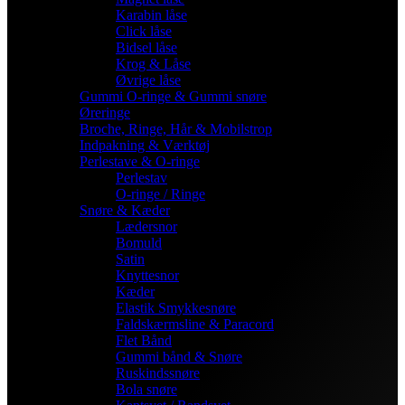
Karabin låse
Click låse
Bidsel låse
Krog & Låse
Øvrige låse
Gummi O-ringe & Gummi snøre
Øreringe
Broche, Ringe, Hår & Mobilstrop
Indpakning & Værktøj
Perlestave & O-ringe
Perlestav
O-ringe / Ringe
Snøre & Kæder
Lædersnor
Bomuld
Satin
Knyttesnor
Kæder
Elastik Smykkesnøre
Faldskærmsline & Paracord
Flet Bånd
Gummi bånd & Snøre
Ruskindssnøre
Bola snøre