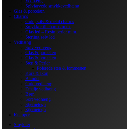
Vedhæng
Sølvfarvede smykkevedhæng
Glas & porcelæn
Charms
Guld, sølv & metal charms
Smykker til charms m.m.
Glas led – Resin perler m.m.
Sterling sølv led
Vedhæng
Sølv vedhæng
Glas & porcelæn
Glas & porcelæn
Sten & Perler
Polerede sten & lommesten
Kors & Ikon
Blandet
Guld vedhæng
Emalje vedhæng
Børn
Sort vedhæng
Stjernetegn
Stjernetegn
Knapper
Smykker