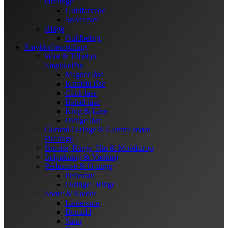
Øreringe
Guldfarvede
Sølvfarvet
Ringe
Guldbelagt
Smykkefremstilling
Wire & Tilbehør
Smykkelåse
Magnet låse
Karabin låse
Click låse
Bidsel låse
Krog & Låse
Øvrige låse
Gummi O-ringe & Gummi snøre
Øreringe
Broche, Ringe, Hår & Mobilstrop
Indpakning & Værktøj
Perlestave & O-ringe
Perlestav
O-ringe / Ringe
Snøre & Kæder
Lædersnor
Bomuld
Satin