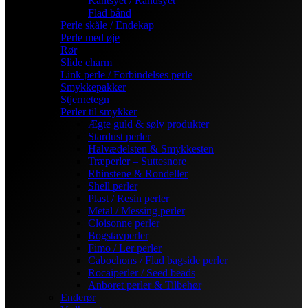
Kantsyet / Randsyet
Flad bånd
Perle skåle / Endekap
Perle med øje
Rør
Slide charm
Link perle / Forbindelses perle
Smykkepakker
Stjernetegn
Perler til smykker
Ægte guld & sølv produkter
Stardust perler
Halvædelsten & Smykkesten
Træperler – Suttesnore
Rhinstene & Rondeller
Shell perler
Plast / Resin perler
Metal / Messing perler
Cloisonne perler
Bogstavperler
Fimo / Ler perler
Cabochons / Flad bagside perler
Rocaiperler / Seed beads
Anboret perler & Tilbehør
Enderør