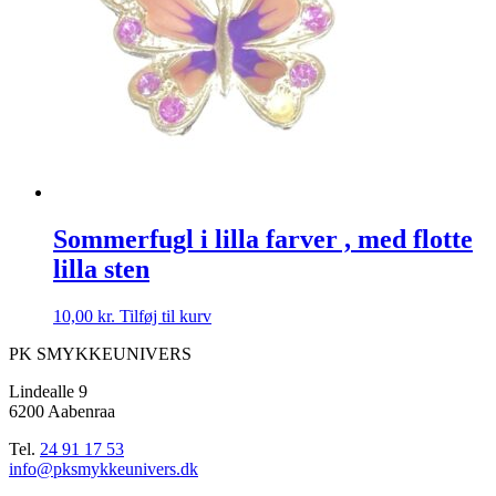
Sommerfugl i lilla farver , med flotte
lilla sten
10,00
kr.
Tilføj til kurv
PK SMYKKEUNIVERS
Lindealle 9
6200 Aabenraa
Tel.
24 91 17 53
info@pksmykkeunivers.dk