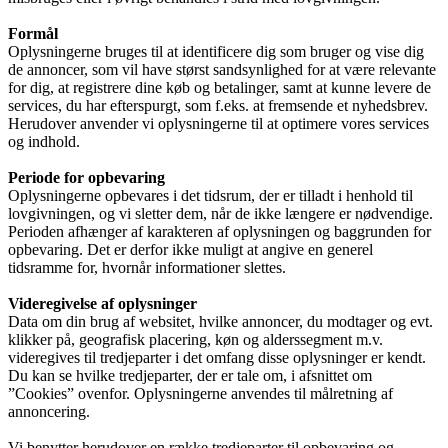
Formål
Oplysningerne bruges til at identificere dig som bruger og vise dig
de annoncer, som vil have størst sandsynlighed for at være relevante
for dig, at registrere dine køb og betalinger, samt at kunne levere de
services, du har efterspurgt, som f.eks. at fremsende et nyhedsbrev.
Herudover anvender vi oplysningerne til at optimere vores services
og indhold.
Periode for opbevaring
Oplysningerne opbevares i det tidsrum, der er tilladt i henhold til
lovgivningen, og vi sletter dem, når de ikke længere er nødvendige.
Perioden afhænger af karakteren af oplysningen og baggrunden for
opbevaring. Det er derfor ikke muligt at angive en generel
tidsramme for, hvornår informationer slettes.
Videregivelse af oplysninger
Data om din brug af websitet, hvilke annoncer, du modtager og evt.
klikker på, geografisk placering, køn og alderssegment m.v.
videregives til tredjeparter i det omfang disse oplysninger er kendt.
Du kan se hvilke tredjeparter, der er tale om, i afsnittet om
”Cookies” ovenfor. Oplysningerne anvendes til målretning af
annoncering.
Vi benytter herudover en række tredjeparter til opbevaring og