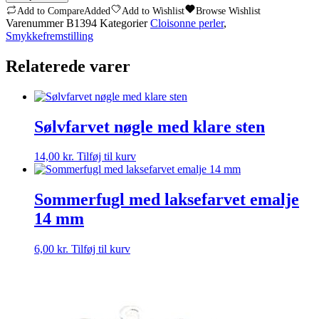
Med
Add to Compare
Added
Add to Wishlist
Browse Wishlist
Bue
Varenummer
B1394
Kategorier
Cloisonne perler
,
25mm
Smykkefremstilling
Sort
-
Relaterede varer
2
STK
antal
Sølvfarvet nøgle med klare sten
14,00
kr.
Tilføj til kurv
Sommerfugl med laksefarvet emalje
14 mm
6,00
kr.
Tilføj til kurv