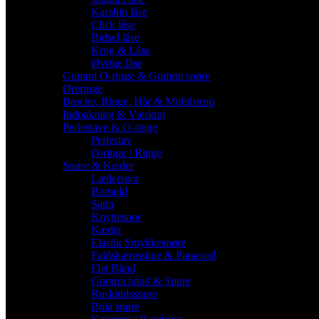
Karabin låse
Click låse
Bidsel låse
Krog & Låse
Øvrige låse
Gummi O-ringe & Gummi snøre
Øreringe
Broche, Ringe, Hår & Mobilstrop
Indpakning & Værktøj
Perlestave & O-ringe
Perlestav
O-ringe / Ringe
Snøre & Kæder
Lædersnor
Bomuld
Satin
Knyttesnor
Kæder
Elastik Smykkesnøre
Faldskærmsline & Paracord
Flet Bånd
Gummi bånd & Snøre
Ruskindssnøre
Bola snøre