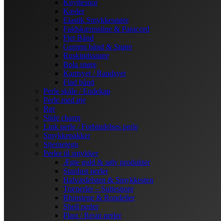
Knyttesnor
Kæder
Elastik Smykkesnøre
Faldskærmsline & Paracord
Flet Bånd
Gummi bånd & Snøre
Ruskindssnøre
Bola snøre
Kantsyet / Randsyet
Flad bånd
Perle skåle / Endekap
Perle med øje
Rør
Slide charm
Link perle / Forbindelses perle
Smykkepakker
Stjernetegn
Perler til smykker
Ægte guld & sølv produkter
Stardust perler
Halvædelsten & Smykkesten
Træperler – Suttesnore
Rhinstene & Rondeller
Shell perler
Plast / Resin perler