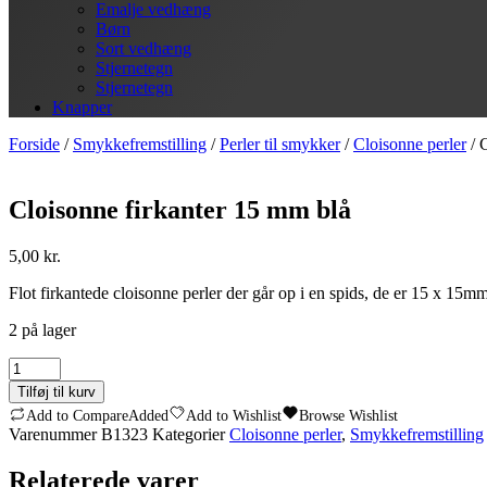
Emalje vedhæng
Børn
Sort vedhæng
Stjernetegn
Stjernetegn
Knapper
Forside
/
Smykkefremstilling
/
Perler til smykker
/
Cloisonne perler
/ 
Cloisonne firkanter 15 mm blå
5,00
kr.
Flot firkantede cloisonne perler der går op i en spids, de er 15 x 15
2 på lager
Cloisonne
firkanter
Tilføj til kurv
15
Add to Compare
Added
Add to Wishlist
Browse Wishlist
mm
Varenummer
B1323
Kategorier
Cloisonne perler
,
Smykkefremstilling
blå
antal
Relaterede varer