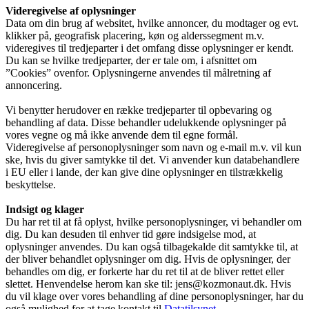
Videregivelse af oplysninger
Data om din brug af websitet, hvilke annoncer, du modtager og evt.
klikker på, geografisk placering, køn og alderssegment m.v.
videregives til tredjeparter i det omfang disse oplysninger er kendt.
Du kan se hvilke tredjeparter, der er tale om, i afsnittet om
”Cookies” ovenfor. Oplysningerne anvendes til målretning af
annoncering.
Vi benytter herudover en række tredjeparter til opbevaring og
behandling af data. Disse behandler udelukkende oplysninger på
vores vegne og må ikke anvende dem til egne formål.
Videregivelse af personoplysninger som navn og e-mail m.v. vil kun
ske, hvis du giver samtykke til det. Vi anvender kun databehandlere
i EU eller i lande, der kan give dine oplysninger en tilstrækkelig
beskyttelse.
Indsigt og klager
Du har ret til at få oplyst, hvilke personoplysninger, vi behandler om
dig. Du kan desuden til enhver tid gøre indsigelse mod, at
oplysninger anvendes. Du kan også tilbagekalde dit samtykke til, at
der bliver behandlet oplysninger om dig. Hvis de oplysninger, der
behandles om dig, er forkerte har du ret til at de bliver rettet eller
slettet. Henvendelse herom kan ske til: jens@kozmonaut.dk. Hvis
du vil klage over vores behandling af dine personoplysninger, har du
også mulighed for at tage kontakt til
Datatilsynet
.