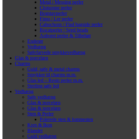
Metal / Messing perler
Cloisonne perler
Bogstavperler
Fimo / Ler perler
Cabochons / Flad bagside perler
Rocaiperler / Seed beads
Anboret perler & Tilbehør
Enderør
Vedhæng
Sølvfarvede smykkevedhæng
Glas & porcelæn
Charms
Guld, sølv & metal charms
Smykker til charms m.m.
Glas led – Resin perler m.m.
Sterling sølv led
Vedhæng
Sølv vedhæng
Glas & porcelæn
Glas & porcelæn
Sten & Perler
Polerede sten & lommesten
Kors & Ikon
Blandet
Guld vedhæng