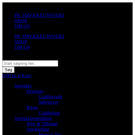
Videre
til
PK SMYKKEUNIVERS
indhold
SHOP
OM OS
PK SMYKKEUNIVERS
SHOP
OM OS
Søg
Søg
0,00
kr.
0
Kurv
Smykker
Øreringe
Guldfarvede
Sølvfarvet
Ringe
Guldbelagt
Smykkefremstilling
Wire & Tilbehør
Smykkelåse
Magnet låse