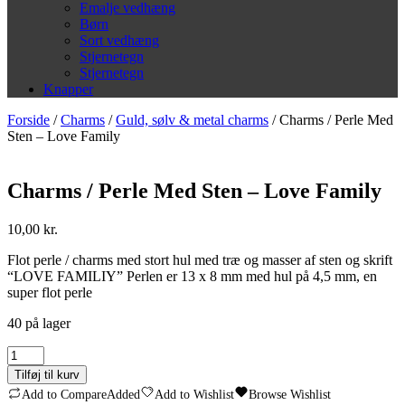
Emalje vedhæng
Børn
Sort vedhæng
Stjernetegn
Stjernetegn
Knapper
Forside
/
Charms
/
Guld, sølv & metal charms
/ Charms / Perle Med
Sten – Love Family
Charms / Perle Med Sten – Love Family
10,00
kr.
Flot perle / charms med stort hul med træ og masser af sten og skrift
“LOVE FAMILIY” Perlen er 13 x 8 mm med hul på 4,5 mm, en
super flot perle
40 på lager
Charms
/
Tilføj til kurv
Perle
Add to Compare
Added
Add to Wishlist
Browse Wishlist
Med