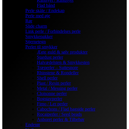
Kantsyet / Randsyet
Flad bånd
Perle skåle / Endekap
Perle med øje
Rør
Slide charm
Link perle / Forbindelses perle
Smykkepakker
Stjernetegn
Perler til smykker
Ægte guld & sølv produkter
Stardust perler
Halvædelsten & Smykkesten
Træperler – Suttesnore
Rhinstene & Rondeller
Shell perler
Plast / Resin perler
Metal / Messing perler
Cloisonne perler
Bogstavperler
Fimo / Ler perler
Cabochons / Flad bagside perler
Rocaiperler / Seed beads
Anboret perler & Tilbehør
Enderør