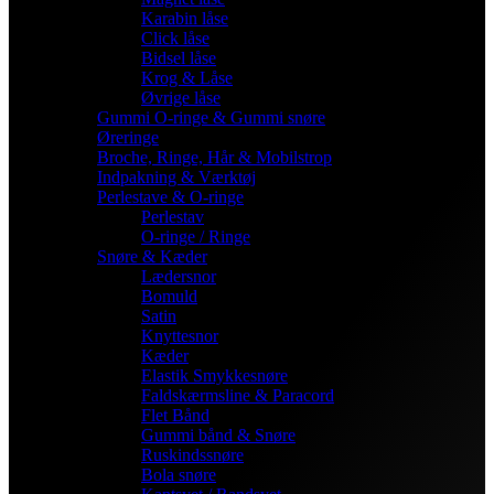
Karabin låse
Click låse
Bidsel låse
Krog & Låse
Øvrige låse
Gummi O-ringe & Gummi snøre
Øreringe
Broche, Ringe, Hår & Mobilstrop
Indpakning & Værktøj
Perlestave & O-ringe
Perlestav
O-ringe / Ringe
Snøre & Kæder
Lædersnor
Bomuld
Satin
Knyttesnor
Kæder
Elastik Smykkesnøre
Faldskærmsline & Paracord
Flet Bånd
Gummi bånd & Snøre
Ruskindssnøre
Bola snøre