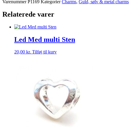
Varenummer
P1169
Kategorier
Charms
,
Guld, sølv & metal charms
Sten
-
Relaterede varer
Love
Family
antal
Led Med multi Sten
20,00
kr.
Tilføj til kurv