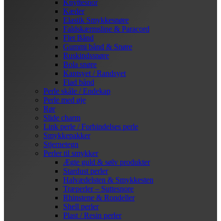
Knyttesnor
Kæder
Elastik Smykkesnøre
Faldskærmsline & Paracord
Flet Bånd
Gummi bånd & Snøre
Ruskindssnøre
Bola snøre
Kantsyet / Randsyet
Flad bånd
Perle skåle / Endekap
Perle med øje
Rør
Slide charm
Link perle / Forbindelses perle
Smykkepakker
Stjernetegn
Perler til smykker
Ægte guld & sølv produkter
Stardust perler
Halvædelsten & Smykkesten
Træperler – Suttesnore
Rhinstene & Rondeller
Shell perler
Plast / Resin perler