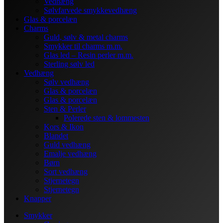
Vedhæng
Sølvfarvede smykkevedhæng
Glas & porcelæn
Charms
Guld, sølv & metal charms
Smykker til charms m.m.
Glas led – Resin perler m.m.
Sterling sølv led
Vedhæng
Sølv vedhæng
Glas & porcelæn
Glas & porcelæn
Sten & Perler
Polerede sten & lommesten
Kors & Ikon
Blandet
Guld vedhæng
Emalje vedhæng
Børn
Sort vedhæng
Stjernetegn
Stjernetegn
Knapper
Smykker