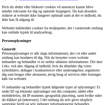
Hvis du sletter eller blokerer cookies vil annoncer kunne blive
mindre relevante for dig og optræde hyppigere. Du kan desuden
risikere at websitet ikke fungerer optimalt samt at der er indhold, du
ikke kan få adgang til.
Websitet indeholder cookies fra tredjeparter, der i varierende omfang
kan omfatte typisk til analysebrug.
Personoplysninger
Generelt
Personoplysninger er alle slags informationer, der i et eller andet
omfang kan henføres til dig. Når du benytter vores website
indsamler og behandler vi en række sådanne informationer. Det sker
f.eks. ved alm. tilgang af indhold, hvis du tilmelder dig vores
nyhedsbrev, deltager i konkurrencer eller undersøgelser, registrerer
dig som bruger eller abonnent, øvrig brug af services eller foretager
køb via websitet.
Vi indsamler og behandler typisk følgende typer af oplysninger: Et
unikt ID og tekniske oplysninger om din computer, tablet eller
mobiltelefon, dit IP-nummer, geografisk placering, samt hvilke sider
du klikker på (interesser). I det omfang du selv giver eksplicit
samtykke hertil og selv indtaster informationerne behandles