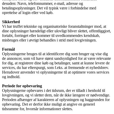
desuden: Navn, telefonnummer, e-mail, adresse og
betalingsoplysninger. Det vil typisk være i forbindelse med
oprettelse af login eller ved køb.
Sikkerhed
Vi har truffet tekniske og organisatoriske foranstaltninger mod, at
dine oplysninger hændeligt eller ulovligt bliver slettet, offentliggjort,
fortabt, forringet eller kommer til uvedkommendes kendskab,
misbruges eller i øvrigt behandles i strid med lovgivningen.
Formål
Oplysningerne bruges til at identificere dig som bruger og vise dig
de annoncer, som vil have størst sandsynlighed for at være relevante
for dig, at registrere dine køb og betalinger, samt at kunne levere de
services, du har efterspurgt, som f.eks. at fremsende et nyhedsbrev.
Herudover anvender vi oplysningerne til at optimere vores services
og indhold.
Periode for opbevaring
Oplysningerne opbevares i det tidsrum, der er tilladt i henhold til
lovgivningen, og vi sletter dem, når de ikke længere er nødvendige.
Perioden afhænger af karakteren af oplysningen og baggrunden for
opbevaring. Det er derfor ikke muligt at angive en generel
tidsramme for, hvornår informationer slettes.