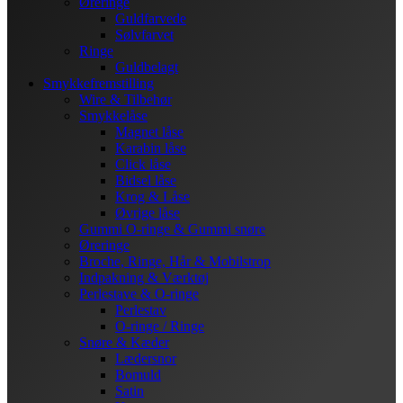
Øreringe
Guldfarvede
Sølvfarvet
Ringe
Guldbelagt
Smykkefremstilling
Wire & Tilbehør
Smykkelåse
Magnet låse
Karabin låse
Click låse
Bidsel låse
Krog & Låse
Øvrige låse
Gummi O-ringe & Gummi snøre
Øreringe
Broche, Ringe, Hår & Mobilstrop
Indpakning & Værktøj
Perlestave & O-ringe
Perlestav
O-ringe / Ringe
Snøre & Kæder
Lædersnor
Bomuld
Satin