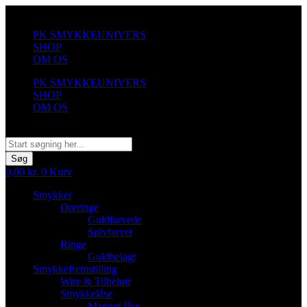
Videre
til
PK SMYKKEUNIVERS
indhold
SHOP
OM OS
PK SMYKKEUNIVERS
SHOP
OM OS
Søg
Søg
0,00
kr.
0
Kurv
Smykker
Øreringe
Guldfarvede
Sølvfarvet
Ringe
Guldbelagt
Smykkefremstilling
Wire & Tilbehør
Smykkelåse
Magnet låse