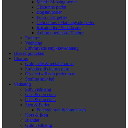
Metal / Messing perler
Cloisonne perler
Bogstavperler
Fimo / Ler perler
Cabochons / Flad bagside perler
Rocaiperler / Seed beads
Anboret perler & Tilbehør
Enderør
Vedhæng
Sølvfarvede smykkevedhæng
Glas & porcelæn
Charms
Guld, sølv & metal charms
Smykker til charms m.m.
Glas led – Resin perler m.m.
Sterling sølv led
Vedhæng
Sølv vedhæng
Glas & porcelæn
Glas & porcelæn
Sten & Perler
Polerede sten & lommesten
Kors & Ikon
Blandet
Guld vedhæng