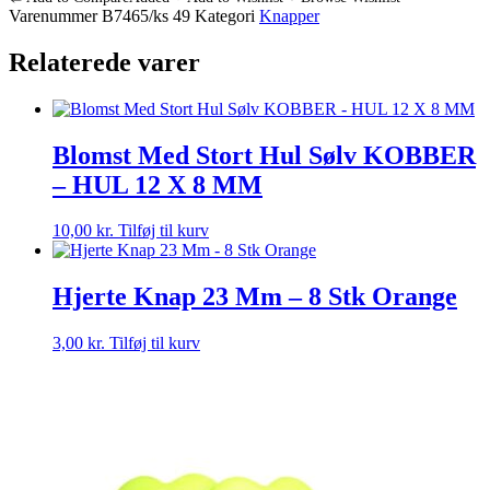
Hul
Varenummer
B7465/ks 49
Kategori
Knapper
Sølv
GULD
Relaterede varer
-
HUL
12
X
8
Blomst Med Stort Hul Sølv KOBBER
MM
– HUL 12 X 8 MM
antal
10,00
kr.
Tilføj til kurv
Hjerte Knap 23 Mm – 8 Stk Orange
3,00
kr.
Tilføj til kurv