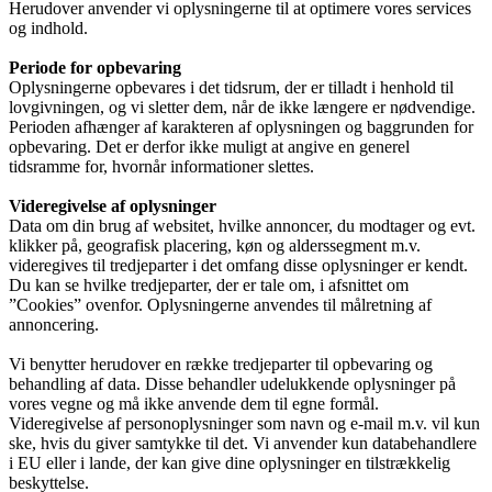
Herudover anvender vi oplysningerne til at optimere vores services
og indhold.
Periode for opbevaring
Oplysningerne opbevares i det tidsrum, der er tilladt i henhold til
lovgivningen, og vi sletter dem, når de ikke længere er nødvendige.
Perioden afhænger af karakteren af oplysningen og baggrunden for
opbevaring. Det er derfor ikke muligt at angive en generel
tidsramme for, hvornår informationer slettes.
Videregivelse af oplysninger
Data om din brug af websitet, hvilke annoncer, du modtager og evt.
klikker på, geografisk placering, køn og alderssegment m.v.
videregives til tredjeparter i det omfang disse oplysninger er kendt.
Du kan se hvilke tredjeparter, der er tale om, i afsnittet om
”Cookies” ovenfor. Oplysningerne anvendes til målretning af
annoncering.
Vi benytter herudover en række tredjeparter til opbevaring og
behandling af data. Disse behandler udelukkende oplysninger på
vores vegne og må ikke anvende dem til egne formål.
Videregivelse af personoplysninger som navn og e-mail m.v. vil kun
ske, hvis du giver samtykke til det. Vi anvender kun databehandlere
i EU eller i lande, der kan give dine oplysninger en tilstrækkelig
beskyttelse.