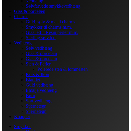
Vedhæng
Sølvfarvede smykkevedhæng
Glas & porcelæn
Charms
Guld, sølv & metal charms
Smykker til charms m.m.
Glas led – Resin perler m.m.
Sterling sølv led
Vedhæng
Sølv vedhæng
Glas & porcelæn
Glas & porcelæn
Sten & Perler
Polerede sten & lommesten
Kors & Ikon
Blandet
Guld vedhæng
Emalje vedhæng
Børn
Sort vedhæng
Stjernetegn
Stjernetegn
Knapper
Smykker