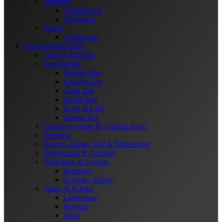
Øreringe
Guldfarvede
Sølvfarvet
Ringe
Guldbelagt
Smykkefremstilling
Wire & Tilbehør
Smykkelåse
Magnet låse
Karabin låse
Click låse
Bidsel låse
Krog & Låse
Øvrige låse
Gummi O-ringe & Gummi snøre
Øreringe
Broche, Ringe, Hår & Mobilstrop
Indpakning & Værktøj
Perlestave & O-ringe
Perlestav
O-ringe / Ringe
Snøre & Kæder
Lædersnor
Bomuld
Satin