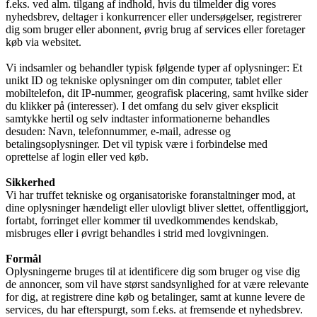
f.eks. ved alm. tilgang af indhold, hvis du tilmelder dig vores
nyhedsbrev, deltager i konkurrencer eller undersøgelser, registrerer
dig som bruger eller abonnent, øvrig brug af services eller foretager
køb via websitet.
Vi indsamler og behandler typisk følgende typer af oplysninger: Et
unikt ID og tekniske oplysninger om din computer, tablet eller
mobiltelefon, dit IP-nummer, geografisk placering, samt hvilke sider
du klikker på (interesser). I det omfang du selv giver eksplicit
samtykke hertil og selv indtaster informationerne behandles
desuden: Navn, telefonnummer, e-mail, adresse og
betalingsoplysninger. Det vil typisk være i forbindelse med
oprettelse af login eller ved køb.
Sikkerhed
Vi har truffet tekniske og organisatoriske foranstaltninger mod, at
dine oplysninger hændeligt eller ulovligt bliver slettet, offentliggjort,
fortabt, forringet eller kommer til uvedkommendes kendskab,
misbruges eller i øvrigt behandles i strid med lovgivningen.
Formål
Oplysningerne bruges til at identificere dig som bruger og vise dig
de annoncer, som vil have størst sandsynlighed for at være relevante
for dig, at registrere dine køb og betalinger, samt at kunne levere de
services, du har efterspurgt, som f.eks. at fremsende et nyhedsbrev.