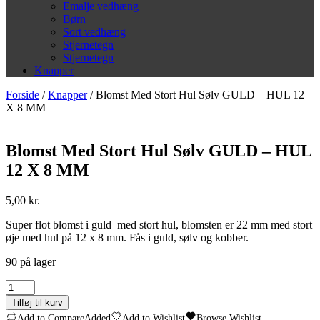
Emalje vedhæng
Børn
Sort vedhæng
Stjernetegn
Stjernetegn
Knapper
Forside
/
Knapper
/ Blomst Med Stort Hul Sølv GULD – HUL 12
X 8 MM
Blomst Med Stort Hul Sølv GULD – HUL
12 X 8 MM
5,00
kr.
Super flot blomst i guld med stort hul, blomsten er 22 mm med stort
øje med hul på 12 x 8 mm. Fås i guld, sølv og kobber.
90 på lager
Blomst
Med
Tilføj til kurv
Stort
Add to Compare
Added
Add to Wishlist
Browse Wishlist