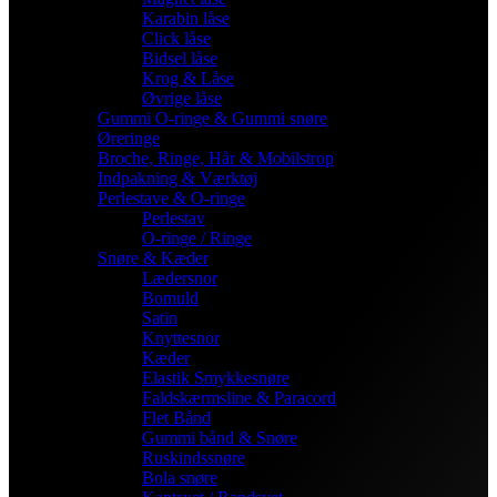
Karabin låse
Click låse
Bidsel låse
Krog & Låse
Øvrige låse
Gummi O-ringe & Gummi snøre
Øreringe
Broche, Ringe, Hår & Mobilstrop
Indpakning & Værktøj
Perlestave & O-ringe
Perlestav
O-ringe / Ringe
Snøre & Kæder
Lædersnor
Bomuld
Satin
Knyttesnor
Kæder
Elastik Smykkesnøre
Faldskærmsline & Paracord
Flet Bånd
Gummi bånd & Snøre
Ruskindssnøre
Bola snøre