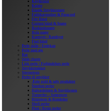
Knyttesnor
Kæder
Elastik Smykkesnøre
Faldskærmsline & Paracord
Flet Bånd
Gummi bånd & Snøre
Ruskindssnøre
Bola snøre
Kantsyet / Randsyet
Flad bånd
Perle skåle / Endekap
Perle med øje
Rør
Slide charm
Link perle / Forbindelses perle
Smykkepakker
Stjernetegn
Perler til smykker
Ægte guld & sølv produkter
Stardust perler
Halvædelsten & Smykkesten
Træperler – Suttesnore
Rhinstene & Rondeller
Shell perler
Plast / Resin perler