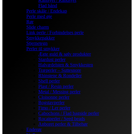
Kantsyet / Randsyet
Flad bånd
Perle skåle / Endekap
Perle med øje
Rør
Slide charm
Link perle / Forbindelses perle
Smykkepakker
Stjernetegn
Perler til smykker
Ægte guld & sølv produkter
Stardust perler
Halvædelsten & Smykkesten
Træperler – Suttesnore
Rhinstene & Rondeller
Shell perler
Plast / Resin perler
Metal / Messing perler
Cloisonne perler
Bogstavperler
Fimo / Ler perler
Cabochons / Flad bagside perler
Rocaiperler / Seed beads
Anboret perler & Tilbehør
Enderør