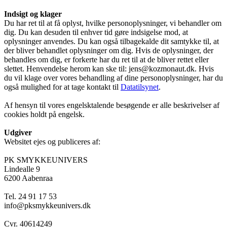
Indsigt og klager
Du har ret til at få oplyst, hvilke personoplysninger, vi behandler om
dig. Du kan desuden til enhver tid gøre indsigelse mod, at
oplysninger anvendes. Du kan også tilbagekalde dit samtykke til, at
der bliver behandlet oplysninger om dig. Hvis de oplysninger, der
behandles om dig, er forkerte har du ret til at de bliver rettet eller
slettet. Henvendelse herom kan ske til: jens@kozmonaut.dk. Hvis
du vil klage over vores behandling af dine personoplysninger, har du
også mulighed for at tage kontakt til
Datatilsynet
.
Af hensyn til vores engelsktalende besøgende er alle beskrivelser af
cookies holdt på engelsk.
Udgiver
Websitet ejes og publiceres af:
PK SMYKKEUNIVERS
Lindealle 9
6200 Aabenraa
Tel. 24 91 17 53
info@pksmykkeunivers.dk
Cvr. 40614249