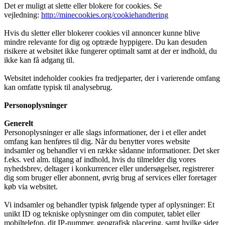
Det er muligt at slette eller blokere for cookies. Se
vejledning:
http://minecookies.org/cookiehandtering
Hvis du sletter eller blokerer cookies vil annoncer kunne blive
mindre relevante for dig og optræde hyppigere. Du kan desuden
risikere at websitet ikke fungerer optimalt samt at der er indhold, du
ikke kan få adgang til.
Websitet indeholder cookies fra tredjeparter, der i varierende omfang
kan omfatte typisk til analysebrug.
Personoplysninger
Generelt
Personoplysninger er alle slags informationer, der i et eller andet
omfang kan henføres til dig. Når du benytter vores website
indsamler og behandler vi en række sådanne informationer. Det sker
f.eks. ved alm. tilgang af indhold, hvis du tilmelder dig vores
nyhedsbrev, deltager i konkurrencer eller undersøgelser, registrerer
dig som bruger eller abonnent, øvrig brug af services eller foretager
køb via websitet.
Vi indsamler og behandler typisk følgende typer af oplysninger: Et
unikt ID og tekniske oplysninger om din computer, tablet eller
mobiltelefon, dit IP-nummer, geografisk placering, samt hvilke sider