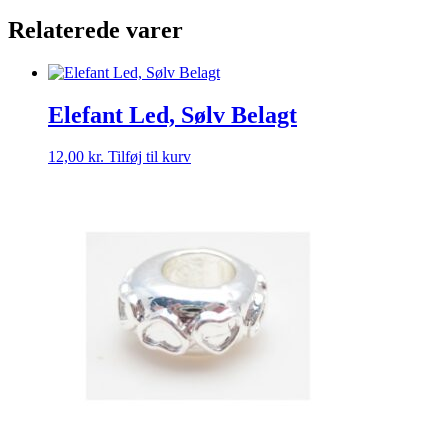
20
Relaterede varer
Cm
antal
Elefant Led, Sølv Belagt
12,00
kr.
Tilføj til kurv