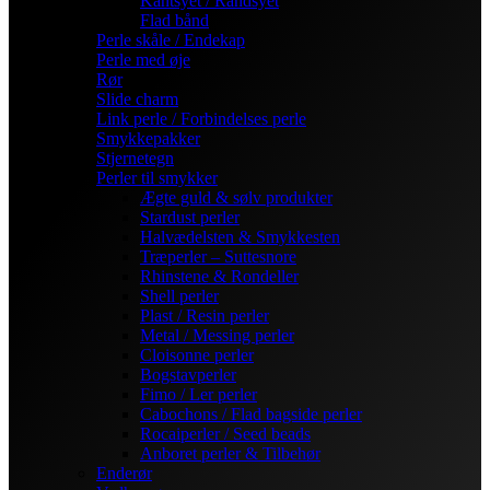
Kantsyet / Randsyet
Flad bånd
Perle skåle / Endekap
Perle med øje
Rør
Slide charm
Link perle / Forbindelses perle
Smykkepakker
Stjernetegn
Perler til smykker
Ægte guld & sølv produkter
Stardust perler
Halvædelsten & Smykkesten
Træperler – Suttesnore
Rhinstene & Rondeller
Shell perler
Plast / Resin perler
Metal / Messing perler
Cloisonne perler
Bogstavperler
Fimo / Ler perler
Cabochons / Flad bagside perler
Rocaiperler / Seed beads
Anboret perler & Tilbehør
Enderør