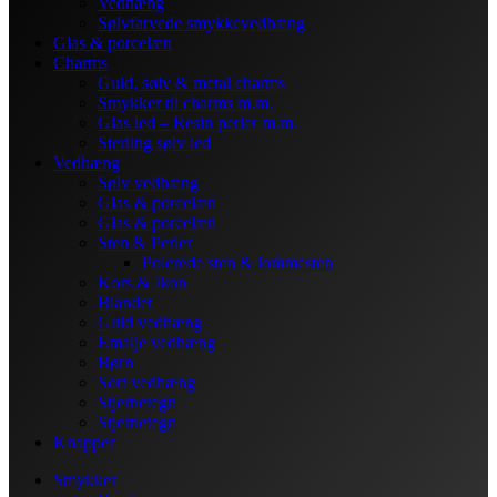
Vedhæng
Sølvfarvede smykkevedhæng
Glas & porcelæn
Charms
Guld, sølv & metal charms
Smykker til charms m.m.
Glas led – Resin perler m.m.
Sterling sølv led
Vedhæng
Sølv vedhæng
Glas & porcelæn
Glas & porcelæn
Sten & Perler
Polerede sten & lommesten
Kors & Ikon
Blandet
Guld vedhæng
Emalje vedhæng
Børn
Sort vedhæng
Stjernetegn
Stjernetegn
Knapper
Smykker