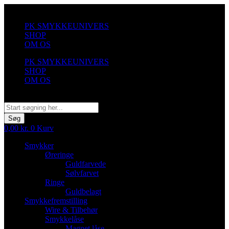
Videre
til
PK SMYKKEUNIVERS
indhold
SHOP
OM OS
PK SMYKKEUNIVERS
SHOP
OM OS
Søg
Søg
0,00
kr.
0
Kurv
Smykker
Øreringe
Guldfarvede
Sølvfarvet
Ringe
Guldbelagt
Smykkefremstilling
Wire & Tilbehør
Smykkelåse
Magnet låse