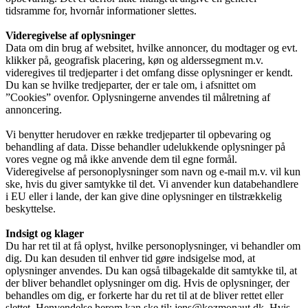
tidsramme for, hvornår informationer slettes.
Videregivelse af oplysninger
Data om din brug af websitet, hvilke annoncer, du modtager og evt.
klikker på, geografisk placering, køn og alderssegment m.v.
videregives til tredjeparter i det omfang disse oplysninger er kendt.
Du kan se hvilke tredjeparter, der er tale om, i afsnittet om
”Cookies” ovenfor. Oplysningerne anvendes til målretning af
annoncering.
Vi benytter herudover en række tredjeparter til opbevaring og
behandling af data. Disse behandler udelukkende oplysninger på
vores vegne og må ikke anvende dem til egne formål.
Videregivelse af personoplysninger som navn og e-mail m.v. vil kun
ske, hvis du giver samtykke til det. Vi anvender kun databehandlere
i EU eller i lande, der kan give dine oplysninger en tilstrækkelig
beskyttelse.
Indsigt og klager
Du har ret til at få oplyst, hvilke personoplysninger, vi behandler om
dig. Du kan desuden til enhver tid gøre indsigelse mod, at
oplysninger anvendes. Du kan også tilbagekalde dit samtykke til, at
der bliver behandlet oplysninger om dig. Hvis de oplysninger, der
behandles om dig, er forkerte har du ret til at de bliver rettet eller
slettet. Henvendelse herom kan ske til: jens@kozmonaut.dk. Hvis