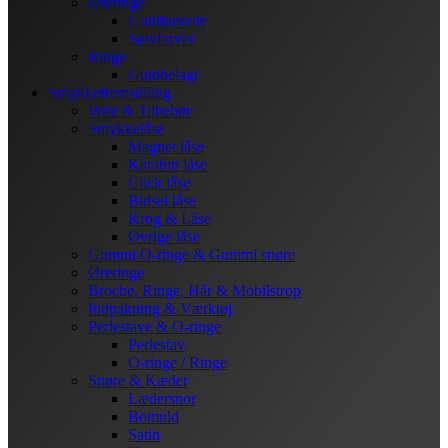
Øreringe
Guldfarvede
Sølvfarvet
Ringe
Guldbelagt
Smykkefremstilling
Wire & Tilbehør
Smykkelåse
Magnet låse
Karabin låse
Click låse
Bidsel låse
Krog & Låse
Øvrige låse
Gummi O-ringe & Gummi snøre
Øreringe
Broche, Ringe, Hår & Mobilstrop
Indpakning & Værktøj
Perlestave & O-ringe
Perlestav
O-ringe / Ringe
Snøre & Kæder
Lædersnor
Bomuld
Satin