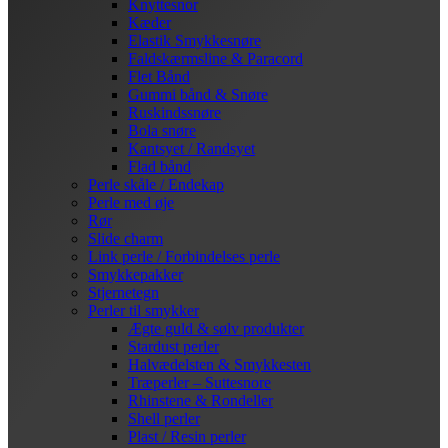
Knyttesnor
Kæder
Elastik Smykkesnøre
Faldskærmsline & Paracord
Flet Bånd
Gummi bånd & Snøre
Ruskindssnøre
Bola snøre
Kantsyet / Randsyet
Flad bånd
Perle skåle / Endekap
Perle med øje
Rør
Slide charm
Link perle / Forbindelses perle
Smykkepakker
Stjernetegn
Perler til smykker
Ægte guld & sølv produkter
Stardust perler
Halvædelsten & Smykkesten
Træperler – Suttesnore
Rhinstene & Rondeller
Shell perler
Plast / Resin perler