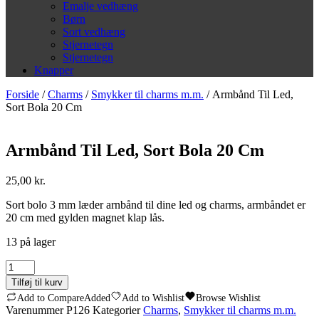
Emalje vedhæng
Børn
Sort vedhæng
Stjernetegn
Stjernetegn
Knapper
Forside
/
Charms
/
Smykker til charms m.m.
/ Armbånd Til Led,
Sort Bola 20 Cm
Armbånd Til Led, Sort Bola 20 Cm
25,00
kr.
Sort bolo 3 mm læder arnbånd til dine led og charms, armbåndet er
20 cm med gylden magnet klap lås.
13 på lager
Armbånd
Til
Tilføj til kurv
Led,
Add to Compare
Added
Add to Wishlist
Browse Wishlist
Sort
Varenummer
P126
Kategorier
Charms
,
Smykker til charms m.m.
Bola