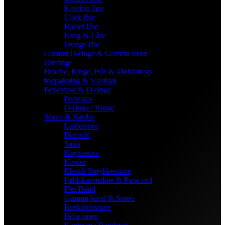
Karabin låse
Click låse
Bidsel låse
Krog & Låse
Øvrige låse
Gummi O-ringe & Gummi snøre
Øreringe
Broche, Ringe, Hår & Mobilstrop
Indpakning & Værktøj
Perlestave & O-ringe
Perlestav
O-ringe / Ringe
Snøre & Kæder
Lædersnor
Bomuld
Satin
Knyttesnor
Kæder
Elastik Smykkesnøre
Faldskærmsline & Paracord
Flet Bånd
Gummi bånd & Snøre
Ruskindssnøre
Bola snøre