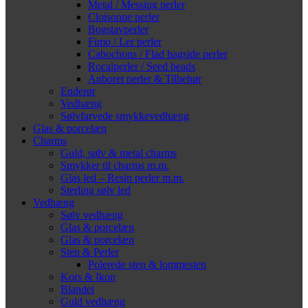
Metal / Messing perler
Cloisonne perler
Bogstavperler
Fimo / Ler perler
Cabochons / Flad bagside perler
Rocaiperler / Seed beads
Anboret perler & Tilbehør
Enderør
Vedhæng
Sølvfarvede smykkevedhæng
Glas & porcelæn
Charms
Guld, sølv & metal charms
Smykker til charms m.m.
Glas led – Resin perler m.m.
Sterling sølv led
Vedhæng
Sølv vedhæng
Glas & porcelæn
Glas & porcelæn
Sten & Perler
Polerede sten & lommesten
Kors & Ikon
Blandet
Guld vedhæng