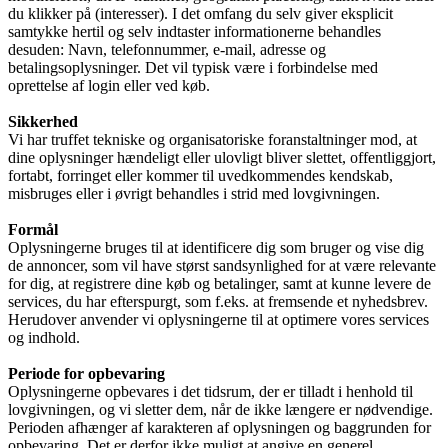
du klikker på (interesser). I det omfang du selv giver eksplicit
samtykke hertil og selv indtaster informationerne behandles
desuden: Navn, telefonnummer, e-mail, adresse og
betalingsoplysninger. Det vil typisk være i forbindelse med
oprettelse af login eller ved køb.
Sikkerhed
Vi har truffet tekniske og organisatoriske foranstaltninger mod, at
dine oplysninger hændeligt eller ulovligt bliver slettet, offentliggjort,
fortabt, forringet eller kommer til uvedkommendes kendskab,
misbruges eller i øvrigt behandles i strid med lovgivningen.
Formål
Oplysningerne bruges til at identificere dig som bruger og vise dig
de annoncer, som vil have størst sandsynlighed for at være relevante
for dig, at registrere dine køb og betalinger, samt at kunne levere de
services, du har efterspurgt, som f.eks. at fremsende et nyhedsbrev.
Herudover anvender vi oplysningerne til at optimere vores services
og indhold.
Periode for opbevaring
Oplysningerne opbevares i det tidsrum, der er tilladt i henhold til
lovgivningen, og vi sletter dem, når de ikke længere er nødvendige.
Perioden afhænger af karakteren af oplysningen og baggrunden for
opbevaring. Det er derfor ikke muligt at angive en generel