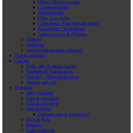
Metal / Messing perler
Cloisonne perler
Bogstavperler
Fimo / Ler perler
Cabochons / Flad bagside perler
Rocaiperler / Seed beads
Anboret perler & Tilbehør
Enderør
Vedhæng
Sølvfarvede smykkevedhæng
Glas & porcelæn
Charms
Guld, sølv & metal charms
Smykker til charms m.m.
Glas led – Resin perler m.m.
Sterling sølv led
Vedhæng
Sølv vedhæng
Glas & porcelæn
Glas & porcelæn
Sten & Perler
Polerede sten & lommesten
Kors & Ikon
Blandet
Guld vedhæng