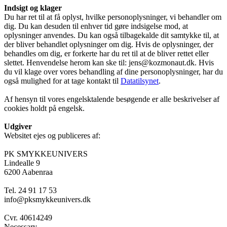
Indsigt og klager
Du har ret til at få oplyst, hvilke personoplysninger, vi behandler om
dig. Du kan desuden til enhver tid gøre indsigelse mod, at
oplysninger anvendes. Du kan også tilbagekalde dit samtykke til, at
der bliver behandlet oplysninger om dig. Hvis de oplysninger, der
behandles om dig, er forkerte har du ret til at de bliver rettet eller
slettet. Henvendelse herom kan ske til: jens@kozmonaut.dk. Hvis
du vil klage over vores behandling af dine personoplysninger, har du
også mulighed for at tage kontakt til
Datatilsynet
.
Af hensyn til vores engelsktalende besøgende er alle beskrivelser af
cookies holdt på engelsk.
Udgiver
Websitet ejes og publiceres af:
PK SMYKKEUNIVERS
Lindealle 9
6200 Aabenraa
Tel. 24 91 17 53
info@pksmykkeunivers.dk
Cvr. 40614249
Necessary