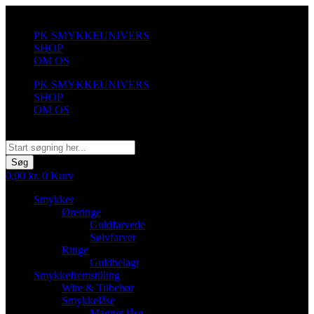
Videre
til
PK SMYKKEUNIVERS
indhold
SHOP
OM OS
PK SMYKKEUNIVERS
SHOP
OM OS
Søg
Søg
0,00
kr.
0
Kurv
Smykker
Øreringe
Guldfarvede
Sølvfarvet
Ringe
Guldbelagt
Smykkefremstilling
Wire & Tilbehør
Smykkelåse
Magnet låse