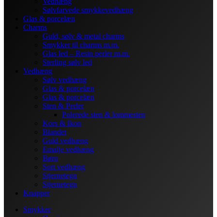
Vedhæng
Sølvfarvede smykkevedhæng
Glas & porcelæn
Charms
Guld, sølv & metal charms
Smykker til charms m.m.
Glas led – Resin perler m.m.
Sterling sølv led
Vedhæng
Sølv vedhæng
Glas & porcelæn
Glas & porcelæn
Sten & Perler
Polerede sten & lommesten
Kors & Ikon
Blandet
Guld vedhæng
Emalje vedhæng
Børn
Sort vedhæng
Stjernetegn
Stjernetegn
Knapper
Smykker