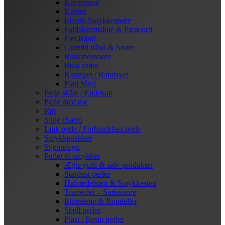
Knyttesnor
Kæder
Elastik Smykkesnøre
Faldskærmsline & Paracord
Flet Bånd
Gummi bånd & Snøre
Ruskindssnøre
Bola snøre
Kantsyet / Randsyet
Flad bånd
Perle skåle / Endekap
Perle med øje
Rør
Slide charm
Link perle / Forbindelses perle
Smykkepakker
Stjernetegn
Perler til smykker
Ægte guld & sølv produkter
Stardust perler
Halvædelsten & Smykkesten
Træperler – Suttesnore
Rhinstene & Rondeller
Shell perler
Plast / Resin perler