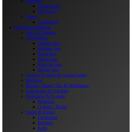
Øreringe
Guldfarvede
Sølvfarvet
Ringe
Guldbelagt
Smykkefremstilling
Wire & Tilbehør
Smykkelåse
Magnet låse
Karabin låse
Click låse
Bidsel låse
Krog & Låse
Øvrige låse
Gummi O-ringe & Gummi snøre
Øreringe
Broche, Ringe, Hår & Mobilstrop
Indpakning & Værktøj
Perlestave & O-ringe
Perlestav
O-ringe / Ringe
Snøre & Kæder
Lædersnor
Bomuld
Satin