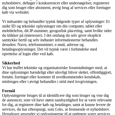
nyhedsbrev, deltager i konkurrencer eller undersøgelser, registrerer
dig som bruger eller abonnent, øvrig brug af services eller foretager
køb via websitet.
Vi indsamler og behandler typisk følgende typer af oplysninger: Et
unikt ID og tekniske oplysninger om din computer, tablet eller
mobiltelefon, dit IP-nummer, geografisk placering, samt hvilke sider
du klikker på (interesser). I det omfang du selv giver eksplicit
samtykke hertil og selv indtaster informationerne behandles
desuden: Navn, telefonnummer, e-mail, adresse og
betalingsoplysninger. Det vil typisk være i forbindelse med
oprettelse af login eller ved køb.
Sikkerhed
Vi har truffet tekniske og organisatoriske foranstaltninger mod, at
dine oplysninger hændeligt eller ulovligt bliver slettet, offentliggjort,
fortabt, forringet eller kommer til uvedkommendes kendskab,
misbruges eller i øvrigt behandles i strid med lovgivningen.
Formål
Oplysningerne bruges til at identificere dig som bruger og vise dig
de annoncer, som vil have størst sandsynlighed for at være relevante
for dig, at registrere dine køb og betalinger, samt at kunne levere de
services, du har efterspurgt, som f.eks. at fremsende et nyhedsbrev.
Herudover anvender vi oplysningerne til at optimere vores services