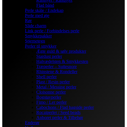
Kantsyet / Randsyet
Flad bånd
Perle skåle / Endekap
Perle med øje
Rør
Slide charm
Link perle / Forbindelses perle
Smykkepakker
Stjernetegn
Perler til smykker
Ægte guld & sølv produkter
Stardust perler
Halvædelsten & Smykkesten
Træperler – Suttesnore
Rhinstene & Rondeller
Shell perler
Plast / Resin perler
Metal / Messing perler
Cloisonne perler
Bogstavperler
Fimo / Ler perler
Cabochons / Flad bagside perler
Rocaiperler / Seed beads
Anboret perler & Tilbehør
Enderør