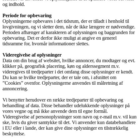
og indhold.
Periode for opbevaring
Oplysningerne opbevares i det tidsrum, der er tilladt i henhold til
lovgivningen, og vi sletter dem, når de ikke længere er nødvendige.
Perioden afhænger af karakteren af oplysningen og baggrunden for
opbevaring. Det er derfor ikke muligt at angive en generel
tidsramme for, hvornår informationer slettes.
Videregivelse af oplysninger
Data om din brug af websitet, hvilke annoncer, du modtager og evt.
klikker på, geografisk placering, køn og alderssegment m.v.
videregives til tredjeparter i det omfang disse oplysninger er kendt.
Du kan se hvilke tredjeparter, der er tale om, i afsnittet om
”Cookies” ovenfor. Oplysningerne anvendes til målretning af
annoncering.
Vi benytter herudover en række tredjeparter til opbevaring og
behandling af data. Disse behandler udelukkende oplysninger på
vores vegne og må ikke anvende dem til egne formål.
Videregivelse af personoplysninger som navn og e-mail m.v. vil kun
ske, hvis du giver samtykke til det. Vi anvender kun databehandlere
i EU eller i lande, der kan give dine oplysninger en tilstrækkelig
beskyttelse.