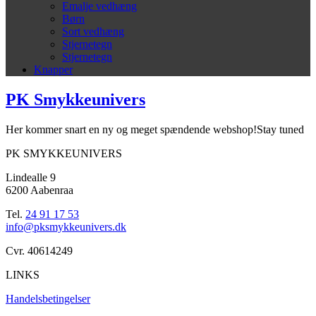
Emalje vedhæng
Børn
Sort vedhæng
Stjernetegn
Stjernetegn
Knapper
PK Smykkeunivers
Her kommer snart en ny og meget spændende webshop!Stay tuned
PK SMYKKEUNIVERS
Lindealle 9
6200 Aabenraa
Tel.
24 91 17 53
info@pksmykkeunivers.dk
Cvr. 40614249
LINKS
Handelsbetingelser