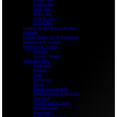
Karabin låse
Click låse
Bidsel låse
Krog & Låse
Øvrige låse
Gummi O-ringe & Gummi snøre
Øreringe
Broche, Ringe, Hår & Mobilstrop
Indpakning & Værktøj
Perlestave & O-ringe
Perlestav
O-ringe / Ringe
Snøre & Kæder
Lædersnor
Bomuld
Satin
Knyttesnor
Kæder
Elastik Smykkesnøre
Faldskærmsline & Paracord
Flet Bånd
Gummi bånd & Snøre
Ruskindssnøre
Bola snøre