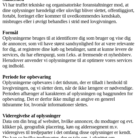
Vi har truffet tekniske og organisatoriske foranstaltninger mod, at
dine oplysninger hændeligt eller ulovligt bliver slettet, offentliggjort,
fortabt, forringet eller kommer til uvedkommendes kendskab,
misbruges eller i øvrigt behandles i strid med lovgivningen.
Formål
Oplysningerne bruges til at identificere dig som bruger og vise dig
de annoncer, som vil have størst sandsynlighed for at være relevante
for dig, at registrere dine køb og betalinger, samt at kunne levere de
services, du har efterspurgt, som f.eks. at fremsende et nyhedsbrev.
Herudover anvender vi oplysningerne til at optimere vores services
og indhold.
Periode for opbevaring
Oplysningerne opbevares i det tidsrum, der er tilladt i henhold til
lovgivningen, og vi sletter dem, når de ikke længere er nødvendige.
Perioden afhænger af karakteren af oplysningen og baggrunden for
opbevaring. Det er derfor ikke muligt at angive en generel
tidsramme for, hvornår informationer slettes.
Videregivelse af oplysninger
Data om din brug af websitet, hvilke annoncer, du modtager og evt.
klikker på, geografisk placering, køn og alderssegment m.v.
videregives til tredjeparter i det omfang disse oplysninger er kendt.
Du kan se hvilke tredjeparter, der er tale om, i afsnittet om