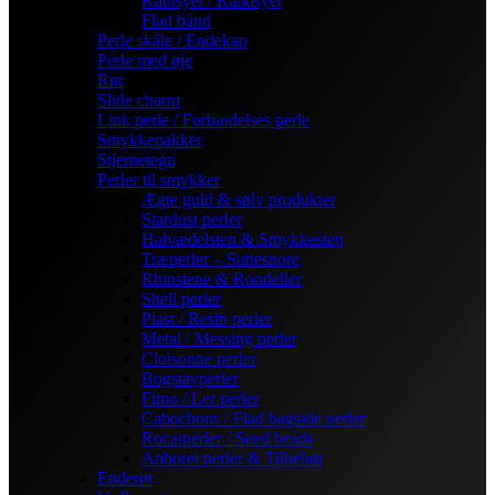
Kantsyet / Randsyet
Flad bånd
Perle skåle / Endekap
Perle med øje
Rør
Slide charm
Link perle / Forbindelses perle
Smykkepakker
Stjernetegn
Perler til smykker
Ægte guld & sølv produkter
Stardust perler
Halvædelsten & Smykkesten
Træperler – Suttesnore
Rhinstene & Rondeller
Shell perler
Plast / Resin perler
Metal / Messing perler
Cloisonne perler
Bogstavperler
Fimo / Ler perler
Cabochons / Flad bagside perler
Rocaiperler / Seed beads
Anboret perler & Tilbehør
Enderør