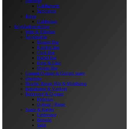
Øreringe
Guldfarvede
Sølvfarvet
Ringe
Guldbelagt
Smykkefremstilling
Wire & Tilbehør
Smykkelåse
Magnet låse
Karabin låse
Click låse
Bidsel låse
Krog & Låse
Øvrige låse
Gummi O-ringe & Gummi snøre
Øreringe
Broche, Ringe, Hår & Mobilstrop
Indpakning & Værktøj
Perlestave & O-ringe
Perlestav
O-ringe / Ringe
Snøre & Kæder
Lædersnor
Bomuld
Satin