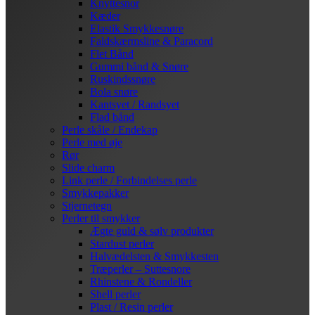
Knyttesnor
Kæder
Elastik Smykkesnøre
Faldskærmsline & Paracord
Flet Bånd
Gummi bånd & Snøre
Ruskindssnøre
Bola snøre
Kantsyet / Randsyet
Flad bånd
Perle skåle / Endekap
Perle med øje
Rør
Slide charm
Link perle / Forbindelses perle
Smykkepakker
Stjernetegn
Perler til smykker
Ægte guld & sølv produkter
Stardust perler
Halvædelsten & Smykkesten
Træperler – Suttesnore
Rhinstene & Rondeller
Shell perler
Plast / Resin perler