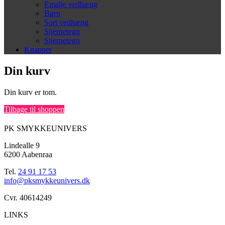
Emalje vedhæng
Børn
Sort vedhæng
Stjernetegn
Stjernetegn
Knapper
Din kurv
Din kurv er tom.
Tilbage til shoppen
PK SMYKKEUNIVERS
Lindealle 9
6200 Aabenraa
Tel.
24 91 17 53
info@pksmykkeunivers.dk
Cvr. 40614249
LINKS