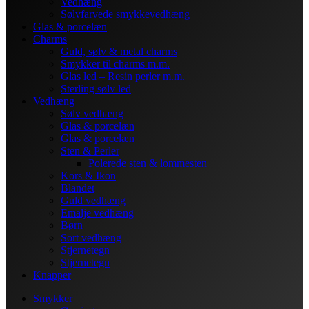
Vedhæng
Sølvfarvede smykkevedhæng
Glas & porcelæn
Charms
Guld, sølv & metal charms
Smykker til charms m.m.
Glas led – Resin perler m.m.
Sterling sølv led
Vedhæng
Sølv vedhæng
Glas & porcelæn
Glas & porcelæn
Sten & Perler
Polerede sten & lommesten
Kors & Ikon
Blandet
Guld vedhæng
Emalje vedhæng
Børn
Sort vedhæng
Stjernetegn
Stjernetegn
Knapper
Smykker