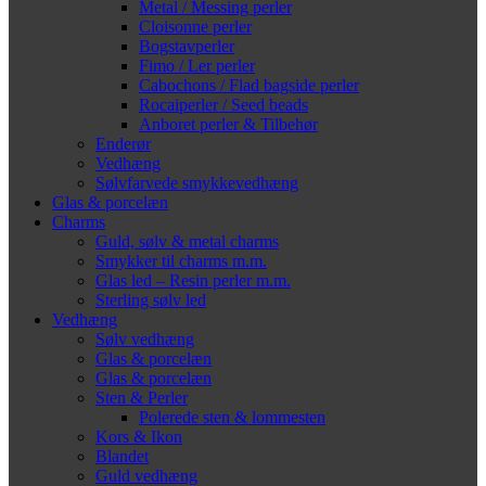
Metal / Messing perler
Cloisonne perler
Bogstavperler
Fimo / Ler perler
Cabochons / Flad bagside perler
Rocaiperler / Seed beads
Anboret perler & Tilbehør
Enderør
Vedhæng
Sølvfarvede smykkevedhæng
Glas & porcelæn
Charms
Guld, sølv & metal charms
Smykker til charms m.m.
Glas led – Resin perler m.m.
Sterling sølv led
Vedhæng
Sølv vedhæng
Glas & porcelæn
Glas & porcelæn
Sten & Perler
Polerede sten & lommesten
Kors & Ikon
Blandet
Guld vedhæng