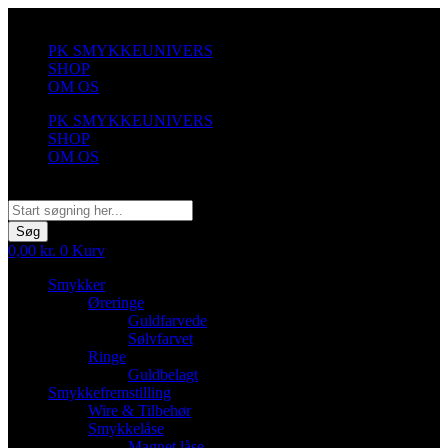
Videre
til
PK SMYKKEUNIVERS
indhold
SHOP
OM OS
PK SMYKKEUNIVERS
SHOP
OM OS
Søg
Søg
0,00
kr.
0
Kurv
Smykker
Øreringe
Guldfarvede
Sølvfarvet
Ringe
Guldbelagt
Smykkefremstilling
Wire & Tilbehør
Smykkelåse
Magnet låse