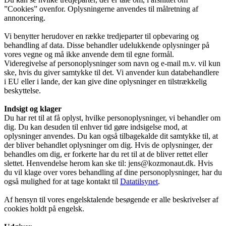
”Cookies” ovenfor. Oplysningerne anvendes til målretning af
annoncering.
Vi benytter herudover en række tredjeparter til opbevaring og
behandling af data. Disse behandler udelukkende oplysninger på
vores vegne og må ikke anvende dem til egne formål.
Videregivelse af personoplysninger som navn og e-mail m.v. vil kun
ske, hvis du giver samtykke til det. Vi anvender kun databehandlere
i EU eller i lande, der kan give dine oplysninger en tilstrækkelig
beskyttelse.
Indsigt og klager
Du har ret til at få oplyst, hvilke personoplysninger, vi behandler om
dig. Du kan desuden til enhver tid gøre indsigelse mod, at
oplysninger anvendes. Du kan også tilbagekalde dit samtykke til, at
der bliver behandlet oplysninger om dig. Hvis de oplysninger, der
behandles om dig, er forkerte har du ret til at de bliver rettet eller
slettet. Henvendelse herom kan ske til: jens@kozmonaut.dk. Hvis
du vil klage over vores behandling af dine personoplysninger, har du
også mulighed for at tage kontakt til
Datatilsynet
.
Af hensyn til vores engelsktalende besøgende er alle beskrivelser af
cookies holdt på engelsk.