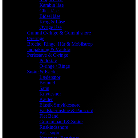
Karabin låse
Click låse
Bidsel låse
Krog & Låse
Øvrige låse
Gummi O-ringe & Gummi snøre
Øreringe
Broche, Ringe, Hår & Mobilstrop
Indpakning & Værktøj
Perlestave & O-ringe
Perlestav
O-ringe / Ringe
Snøre & Kæder
Lædersnor
Bomuld
Satin
Knyttesnor
Kæder
Elastik Smykkesnøre
Faldskærmsline & Paracord
Flet Bånd
Gummi bånd & Snøre
Ruskindssnøre
Bola snøre